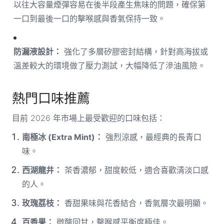
以往大容量煙彈容易在後半段產生焦味的問題，確保第
一口到最後一口的擊喉感與香氣保持一致。
防漏液設計：
強化了多層矽膠密封結構，針對高海拔或
溫差較大的環境做了壓力測試，大幅降低了滲油風險。
熱門口味推薦
目前 2026 年市場上最受歡迎的口味包括：
南極冰 (Extra Mint)：
強烈涼感，最經典的長青口
味。
西湖龍井：
茶香濃郁，甜度較低，適合喜歡清淡口感
的人。
玫瑰荔枝：
香甜果味與花香結合，香氣層次最明顯。
百香果：
微酸回甘，擊喉感平衡度極佳。