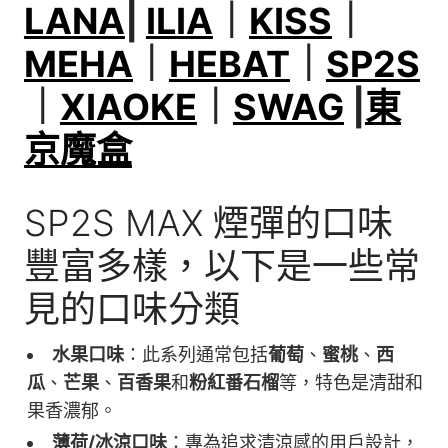
LANA
|
ILIA
｜
KISS
｜
MEHA
｜
HEBAT
｜
SP2S
｜
XIAOKE
｜
SWAG
|
東
京魔盒
SP2S MAX 煙彈的口味
豐富多樣，以下是一些常
見的口味分類
水果口味
：此系列通常包括
葡萄
、
蜜桃
、
西
瓜
、
芒果
、
百香果
和
粉紅番石榴
等，特色是清甜和
果香濃郁。
薄荷/冰涼口味
：專為追求清涼感的用戶設計，