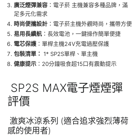
廣泛煙彈兼容
：電子菸 主機兼容多種品牌，滿
足多元化需求
時尚便攜設計
：電子菸主機外觀時尚，攜帶方便
易用長續航
：長效電池，一鍵操作簡單便捷
電芯保護
：單桿主機24V充電過壓保護
包裝清單：
1* SP2S單桿、單主機
健康提示
：20分鐘吸食超15口有震動提示
SP2S MAX電子煙煙彈
評價
激爽冰涼系列 (適合追求強烈薄荷
感的使用者)