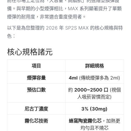
前在市場上定位為「大容量、高續航」的進階型換彈設
備。與早期的小型煙彈相比，MAX 系列顯著提升了單顆
煙彈的耐用度，非常適合重度使用者。
以下是為您整理的 2026 年 SP2S MAX 的核心規格與特
色：
核心規格諸元
項目
詳細規格
煙彈容量
4ml
(傳統煙彈多為 2ml)
預估口數
約
2000~2500 口
(視個
人吸菸習慣而定)
尼古丁濃度
3% (30mg)
霧化芯技術
蜂窩陶瓷霧化芯
，加熱更
均勻且不燒芯