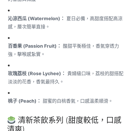
沁涼西瓜 (Watermelon)：
夏日必備，高甜度搭配高涼
感，層次簡單直接。
百香果 (Passion Fruit)：
酸甜平衡極佳，香氣穿透力
強，擊喉感紮實。
玫瑰荔枝 (Rose Lychee)：
貴婦級口味，荔枝的甜搭配
淡淡的花香，香氣最持久。
桃子 (Peach)：
甜蜜的白桃香氣，口感溫柔順滑。
清新茶飲系列 (甜度較低，口感
清爽)