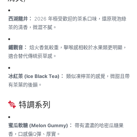
西湖龍井：
2026 年極受歡迎的茶系口味，還原現泡綠
茶的清香，微澀不膩。
鐵觀音：
焙火香氣較重，擊喉感相較於水果類更明顯，
適合替代傳統菸草感。
冰紅茶 (Ice Black Tea)：
類似凍檸茶的感覺，微甜且帶
有茶葉的後韻。
特調系列
蜜瓜軟糖 (Melon Gummy)：
帶有濃濃的哈密瓜糖果
香，口感偏Q彈、厚實。