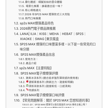
霧化體感：細膩如絲的雲朵體驗
場景化推薦：誰最適合這一味？
核心規格諸元
2026 年SP2S MAX 煙彈款式三大亮點
熱門口味推薦
sp2s MAX煙彈產品特色
2026熱門電子煙品牌推薦
LANA| ILIA｜KISS｜MEHA｜HEBAT｜SP2S｜
XIAOKE｜SWAG |東京魔盒
SP2S MAX 煙彈的口味豐富多樣，以下是一些常見的口
味分類
SP2S MAX煙彈產品信息
使用方法：
產品介紹
sp2s MAX【主要特點】
SP2S MAX電子煙煙彈評價
激爽冰涼系列 (適合追求強烈薄荷感的使用者)
濃郁果香系列 (熱銷主力，甜度較明顯)
清新茶飲系列 (甜度較低，口感清爽)
特調系列
SP2S MAX電子煙煙彈口味評價
【常見問題解答：關於 SP2S MAX 您想知道的事】
Q1：SP2S MAX 煙彈可以裝在舊版的 SP2S 傳奇主機上嗎？
Q2：一顆 4ml 的 MAX 煙彈大約可以抽多久？