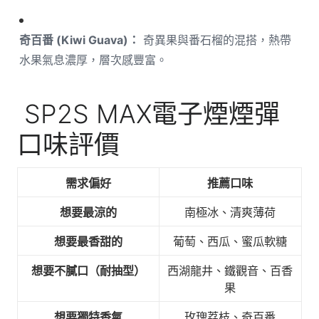
奇百番 (Kiwi Guava)：
奇異果與番石榴的混搭，熱帶
水果氣息濃厚，層次感豐富。
SP2S MAX電子煙煙彈
口味評價
需求偏好
推薦口味
想要最涼的
南極冰、清爽薄荷
想要最香甜的
葡萄、西瓜、蜜瓜軟糖
想要不膩口（耐抽型）
西湖龍井、鐵觀音、百香
果
想要獨特香氣
玫瑰荔枝、奇百番