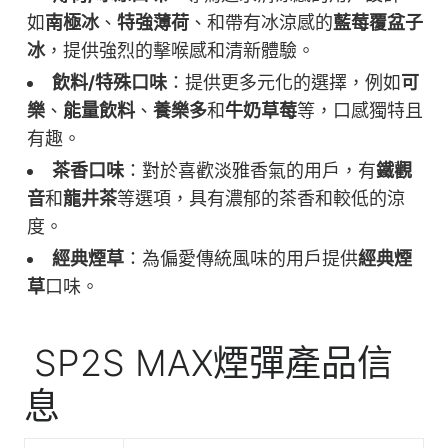
如
南極冰
、
特強薄荷
、和帶有冰涼感的
藍莓覆盆子
冰
，提供強烈的擊喉感和清新體驗。
飲料/特殊口味
：提供更多元化的選擇，例如
可
樂
、
能量飲料
、
養樂多
和
牛奶草莓
等，口感獨特且
有趣。
茶香口味
：對於喜歡淡雅香氣的用戶，有
鐵觀
音
和
龍井茶
等選項，具有濃郁的茶香和較低的涼
度。
經典煙草
：為偏愛傳統風味的用戶提供
經典煙
草
口味。
SP2S MAX煙彈產品信
息