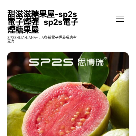
甜滋滋糖果屋-sp2s
電子煙彈│sp2s電子
煙糖果屋
SP2S-ILIA-LANA-ILIA各種電子煙菸彈應有
竟有