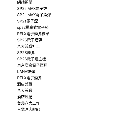
網站顧問
SP2s MAX電子煙
SP2s MAX電子煙彈
SP2s電子煙
sps2拋棄式電子菸
RELX電子煙彈糖果
SP2S電子煙彈
八大兼職打工
SP2S煙彈
SP2S電子煙主機
東京魔盒電子煙彈
LANA煙彈
RELX電子煙彈
酒店兼職
八大兼職
酒店經紀
台北八大工作
台北酒店經紀