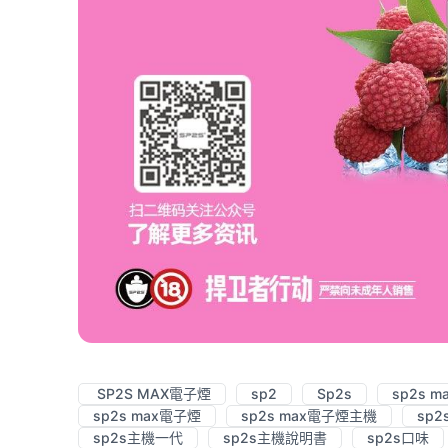
SP2S MAX電子煙
sp2
Sp2s
sp2s m
sp2s max電子煙
sp2s max電子煙主機
sp
sp2s主機一代
sp2s主機說明書
sp2s口味