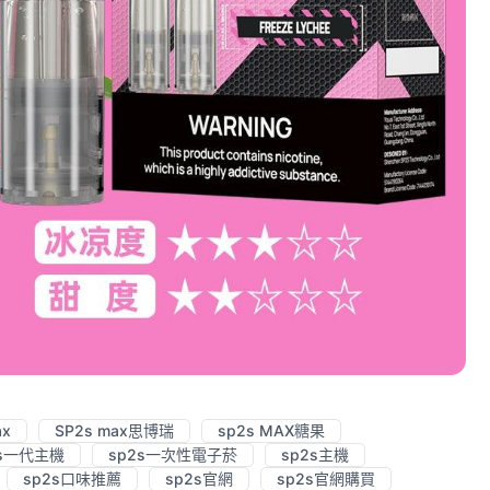
ax
SP2s max思博瑞
sp2s MAX糖果
2s一代主機
sp2s一次性電子菸
sp2s主機
sp2s口味推薦
sp2s官網
sp2s官網購買