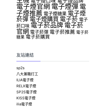
電子煙品牌
電子煙口味
電子煙官網
電子煙彈
電
子煙推薦
電子煙
電子煙糖果
菸彈
電子煙購買
電子菸
電子
電子菸品牌
電子菸
菸口味
官網
電子菸推薦
電子菸彈
電子菸
電子菸購買
糖果
友站連結
sp2s
八大兼職打工
ILIA電子煙
RELX電子煙
SP2S電子煙
KISS電子煙
ilia電子煙