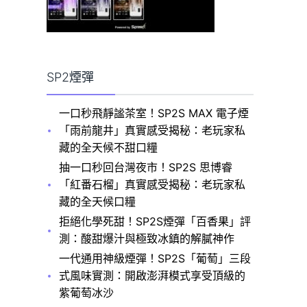
SP2煙彈
一口秒飛靜謐茶室！SP2S MAX 電子煙
「雨前龍井」真實感受揭秘：老玩家私
藏的全天候不甜口糧
抽一口秒回台灣夜市！SP2S 思博睿
「紅番石榴」真實感受揭秘：老玩家私
藏的全天候口糧
拒絕化學死甜！SP2S煙彈「百香果」評
測：酸甜爆汁與極致冰鎮的解膩神作
一代通用神級煙彈！SP2S「葡萄」三段
式風味實測：開啟澎湃模式享受頂級的
紫葡萄冰沙