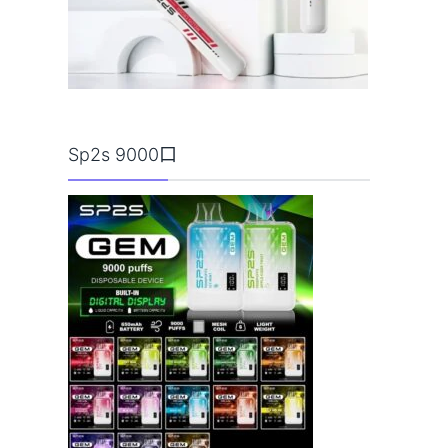
Sp2s 9000口