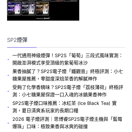
SP2煙彈
一代通用神級煙彈！SP2S「葡萄」三段式風味實測：
開啟澎湃模式享受頂級的紫葡萄冰沙
果香抽膩了？SP2S電子煙「鐵觀音」終極評測：小七
糖果屋推薦，零甜度深焙茶香的解膩神作
受夠了化學香精味？SP2S電子煙「荔枝薄荷」終極評
測：小七糖果屋保證一口入魂的冰鎮果香神作
SP2S電子煙口味推薦：冰紅茶 (Ice Black Tea) 實
測，夏日清爽系玩家的長期口糧
2026 電子煙評測｜思博睿SP2S電子煙主機與「藍莓
爆珠」口味：極致果香與冰爽的碰撞