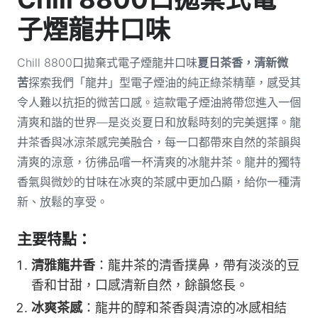
子煙龍井口味
Chill 8800口拋棄式電子煙龍井
口味
夏日茶香，清新微
苦
探索我們「龍井」型電子煙油的純正綠茶精華，感受其
令人難以抗拒的微苦口感。這款電子煙油將帶您進入一個
清爽和諧的世界—是炎炎夏日和放鬆時刻的完美選擇。龍
井茶香與冰涼茶感完美融合，每一口都帶來自然的茶韻與
清爽的涼意，彷彿品嚐一杯清爽的冰龍井茶。龍井的獨特
香氣與微妙的甘味在冰爽的茶感中更加凸顯，給你一種清
新、放鬆的享受。
主要特點：
清雅龍井香
：龍井茶的清香撲鼻，帶有淡淡的豆
香和甘甜，口感清新自然，餘韻悠長。
冰爽茶感
：龍井的醇和茶香與清涼的冰感相結