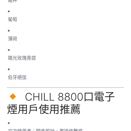
龍井
葡萄
薄荷
陽光玫瑰青提
伯牙絕弦
CHILL 8800口電子
煙用戶使用推薦