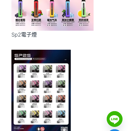
Sp2電子煙
Y
T
A
H
C