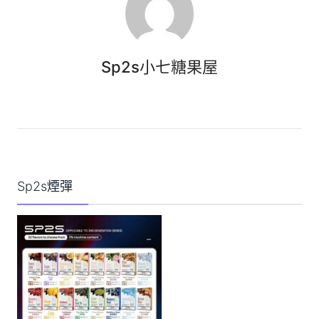
Sp2s小七糖果屋
Sp2s煙彈