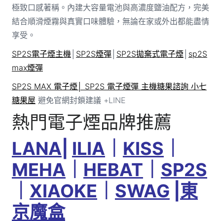
極致口感著稱。內建大容量電池與高濃度鹽油配方，完美
結合順滑煙霧與真實口味體驗，無論在家或外出都能盡情
享受。
SP2S電子煙主機
│
SP2S煙彈
│
SP2S拋棄式電子煙
│
sp2S
max煙彈
SP2S MAX 電子煙│ SP2S 電子煙彈 主機糖果諮詢 小七
糖果屋
避免官網封鎖建議 +LINE
熱門電子煙品牌推薦
LANA
|
ILIA
｜
KISS
｜
MEHA
｜
HEBAT
｜
SP2S
｜
XIAOKE
｜
SWAG
|
東
京魔盒