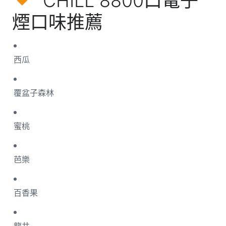
CHILL 8800口電子
煙口味推薦
西瓜
覆盆子森林
蜜桃
芭樂
百香果