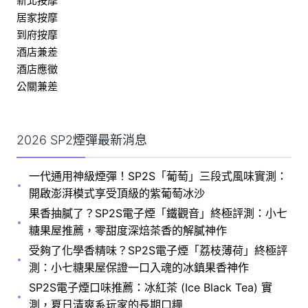
新北按摩
居家按摩
到府按摩
酒店兼差
酒店應徵
公關兼差
2026 SP2煙彈最新消息
一代通用神級煙彈！SP2S「葡萄」三段式風味實測：
開啟澎湃模式享受頂級的紫葡萄冰沙
果香抽膩了？SP2S電子煙「鐵觀音」終極評測：小七
糖果屋推薦，零甜度深焙茶香的解膩神作
受夠了化學香精味？SP2S電子煙「荔枝薄荷」終極評
測：小七糖果屋保證一口入魂的冰鎮果香神作
SP2S電子煙口味推薦：冰紅茶 (Ice Black Tea) 實
測，夏日清爽系玩家的長期口糧