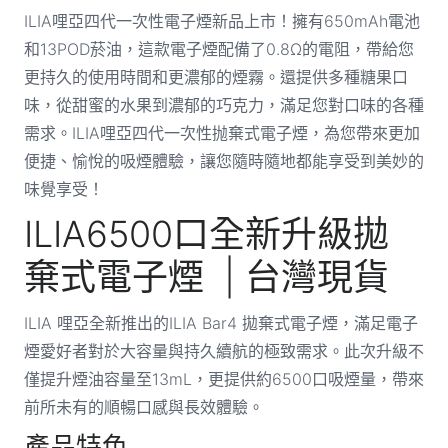
ILIA哩亞四代一次性電子煙新品上市！擁有650mAh電池
和13POD菸油，這款電子煙配備了0.8Ω的電阻，帶給您
更持久的使用時間和更濃郁的煙霧。還提供多種糖果口
味，從甜蜜的水果到濃郁的巧克力，滿足您對口味的各種
需求。ILIA哩亞四代一次性抛棄式電子煙，為您帶來更加
便捷、愉悅的吸煙體驗，讓您隨時隨地都能享受到美妙的
味覺享受！
ILIA6500口全新升級拋
棄式電子煙 | 台灣現貨
ILIA 哩亞全新推出的ILIA Bar4 拋棄式電子煙，滿足電子
煙愛好者對於大容量與持久續航的極致需求。此次升級不
僅提升煙油容量至13mL，更提供約6500口吸煙量，帶來
前所未有的順暢口感與長效體驗。
產品特色