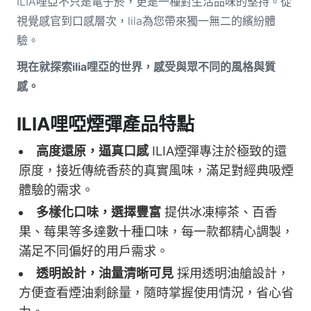
ILIA哩亞不只是電子菸，更是一種對生活品味的堅持。從
視覺感官到口感層次，lila為您帶來獨一無二的繽紛體
驗。
現在就探索ilia哩亞的世界，感受與眾不同的風格與質
感。
ILIA哩啞煙彈產品特點
高度還原，逼真口感
ILIA煙彈專注於極致的還
原度，接近傳統香菸的真實風味，滿足對經典吸煙
體驗的需求。
多樣化口味，選擇豐富
提供冰凍檸茶、百香
果、莓果等多達數十種口味，每一款都精心調製，
滿足不同偏好的用戶需求。
透明設計，油量清晰可見
採用透明油艙設計，
方便查看煙油剩餘量，隨時掌握使用情況，省心省