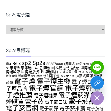
Sp2s電子煙
sp2s
電
子
煙
Sp2s思博瑞
Sp2s
sp2
Y
Relx
ilia
SP2S7000口拋棄式
哩啞
哩啞糖
哩啞口味
T
思博瑞推薦
思
思博瑞
思博瑞口味
思博瑞口味推薦
思博瑞官網
果
A
博瑞煙彈
思博瑞菸彈
思博瑞購買
思博瑞電子煙
悅刻
悅刻口味推薦
H
煙彈
拋棄式煙彈
悅刻煙彈
悅刻電子煙
C
悅刻官網
悅刻煙桿
悅刻電子菸
電子煙
電子煙主機
E
電
電子煙口味
菸彈
D
電子煙官網
電子煙彈
電
I
子煙品牌
H
子煙推薦
電子煙菸彈
電子
電子煙糖果
電子菸品牌
煙購買
電子菸
電子菸口味
電子菸官網
電子菸推薦
電子菸彈
電子菸糖