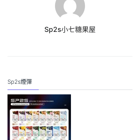
Sp2s小七糖果屋
Sp2s煙彈