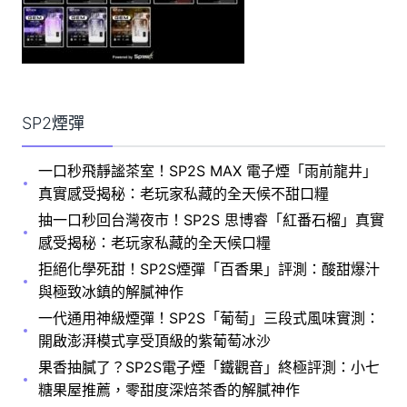
SP2煙彈
一口秒飛靜謐茶室！SP2S MAX 電子煙「雨前龍井」
真實感受揭秘：老玩家私藏的全天候不甜口糧
抽一口秒回台灣夜市！SP2S 思博睿「紅番石榴」真實
感受揭秘：老玩家私藏的全天候口糧
拒絕化學死甜！SP2S煙彈「百香果」評測：酸甜爆汁
與極致冰鎮的解膩神作
一代通用神級煙彈！SP2S「葡萄」三段式風味實測：
開啟澎湃模式享受頂級的紫葡萄冰沙
果香抽膩了？SP2S電子煙「鐵觀音」終極評測：小七
糖果屋推薦，零甜度深焙茶香的解膩神作