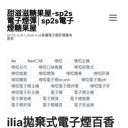
甜滋滋糖果屋-sp2s
電子煙彈│sp2s電子
煙糖果屋
SP2S-ILIA-LANA-ILIA各種電子煙菸彈應有
竟有
ilia
iliad口味
哩啞
哩啞主機
哩啞五代
哩啞口味推薦
哩啞拋棄式
哩啞推薦
哩啞煙彈
哩啞糖果
哩啞菸彈
哩啞購買
哩啞電子煙dcard
哩啞電子煙ptt
哩啞電子煙主機
哩啞電子煙評價
哩啞電子菸
哩啞電子菸主機
電子煙
電子煙主機
電子煙官網
電子煙彈
電子煙推薦
電子煙菸彈
電子煙購買
電子菸品牌
ilia拋棄式電子煙百香