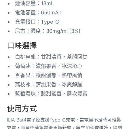
煙油容量：13mL
電池容量：650mAh
充電接口：Type-C
尼古丁濃度：30mg/ml (3%)
口味選擇
白桃烏龍：甘甜清香，茶韻回甘
葡萄冰：濃郁果香，冰涼沁心
百香果：酸甜濃郁，熱帶風情
荔枝冰：清甜果香，冰爽解膩
藍莓爆珠：酸甜藍莓，層次豐富
使用方式
ILIA Bar4電子煙支援Type-C充電，當電量不足時可輕鬆
充電，直至煙油耗盡後更換新裝。無需加油或維護，隨開