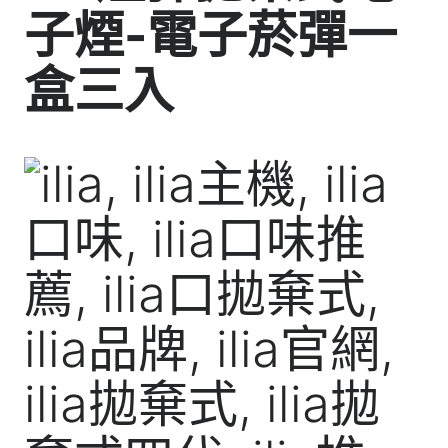
子煙-電子菸彈一
盒三入