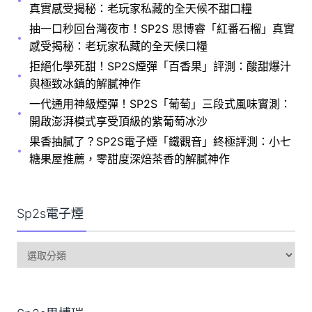
真實感受揭秘：老玩家私藏的全天候不甜口糧
抽一口秒回台灣夜市！SP2S 思博睿「紅番石榴」真實
感受揭秘：老玩家私藏的全天候口糧
拒絕化學死甜！SP2S煙彈「百香果」評測：酸甜爆汁
與極致冰鎮的解膩神作
一代通用神級煙彈！SP2S「葡萄」三段式風味實測：
開啟澎湃模式享受頂級的紫葡萄冰沙
果香抽膩了？SP2S電子煙「鐵觀音」終極評測：小七
糖果屋推薦，零甜度深焙茶香的解膩神作
Sp2s電子煙
sp2s
電
子
煙