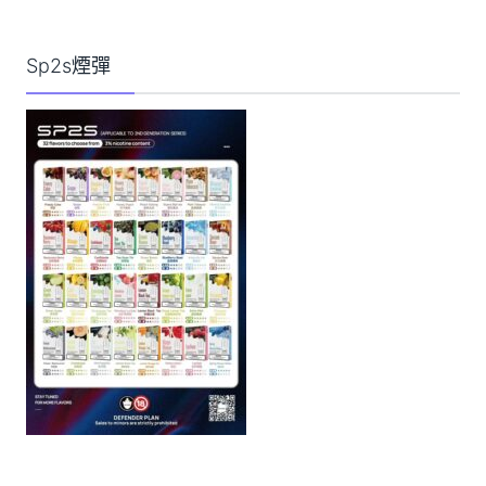
Sp2s煙彈