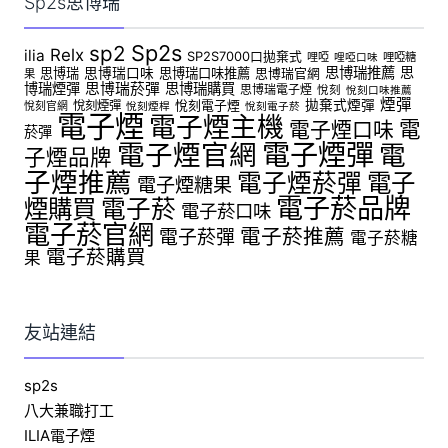
Sp2s思博瑞
Sp2s
sp2
Relx
ilia
SP2S7000口拋棄式
哩啞
哩啞糖
哩啞口味
思博瑞推薦
思
思博瑞
思博瑞口味
思博瑞口味推薦
思博瑞官網
果
博瑞煙彈
思博瑞菸彈
思博瑞購買
思博瑞電子煙
悅刻
悅刻口味推薦
煙彈
拋棄式煙彈
悅刻煙彈
悅刻電子煙
悅刻官網
悅刻煙桿
悅刻電子菸
電子煙
電子煙主機
電
電子煙口味
菸彈
電子煙官網
電子煙彈
電
子煙品牌
子煙推薦
電子煙菸彈
電子
電子煙糖果
電子菸品牌
煙購買
電子菸
電子菸口味
電子菸官網
電子菸推薦
電子菸彈
電子菸糖
電子菸購買
果
友站連結
sp2s
八大兼職打工
ILIA電子煙