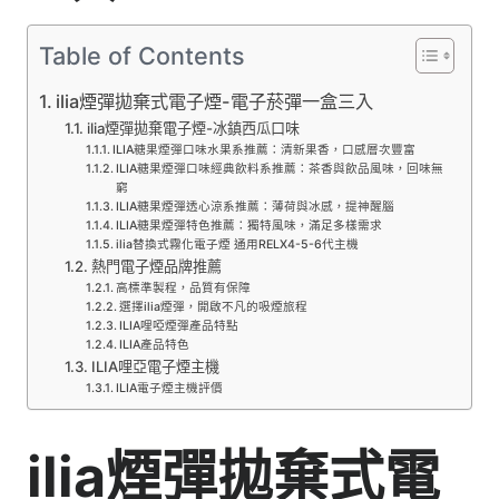
Table of Contents
ilia煙彈拋棄式電子煙-電子菸彈一盒三入
ilia煙彈拋棄電子煙-冰鎮西瓜口味
ILIA糖果煙彈口味水果系推薦：清新果香，口感層次豐富
ILIA糖果煙彈口味經典飲料系推薦：茶香與飲品風味，回味無
窮
ILIA糖果煙彈透心涼系推薦：薄荷與冰感，提神醒腦
ILIA糖果煙彈特色推薦：獨特風味，滿足多樣需求
ilia替換式霧化電子煙 通用RELX4-5-6代主機
熱門電子煙品牌推薦
高標準製程，品質有保障
選擇ilia煙彈，開啟不凡的吸煙旅程
ILIA哩啞煙彈產品特點
ILIA產品特色
ILIA哩亞電子煙主機
ILIA電子煙主機評價
ilia煙彈拋棄式電