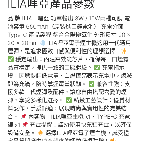
ILIA哩亞產品參數
品 牌 ILIA｜哩亞 功率輸出 8W / 10W兩檔可調 電
池容量 650mAh（原裝進口鋰電池） 充電介面
Type-C 產品製程 鋁合金陽極氧化 外形尺寸 90 ×
20 × 20mm
ILIA哩亞電子煙主機適用一代通用
煙彈，是追求極致口感與便利性的理想選擇！
穩定輸出：內建高效能芯片，確保每一口煙霧
品質穩定，提供一致的口感體驗。
充電指示
燈：閃爍提醒低電量，白燈恆亮表示充電中，熄滅
即為充滿，隨時掌握電量狀態。
兼容性強：支
援多款一代煙彈及配件，讓您自由搭配喜愛的煙
彈，享受多樣化選擇。
精緻工藝設計：優質材
料製作，手感舒適，展現時尚與實用性的完美結
合。
內容物：ILIA哩亞主機 x1、TYPE-C 充電
線 x1
充電提醒：請勿使用快充頭充電，以確保
設備安全。
選擇ILIA哩亞電子煙主機，感受穩