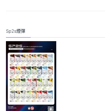
Sp2s煙彈