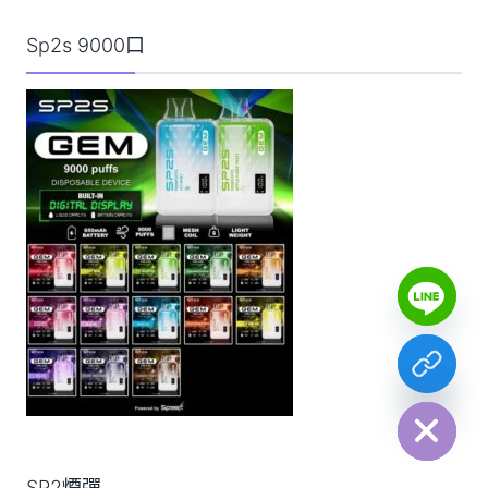
Sp2s 9000口
Y
T
A
H
C
E
D
I
H
SP2煙彈