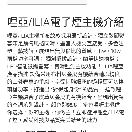
哩亞/ILIA電子煙主機介紹
哩亞/ILIA主機新布紋款採用最新設計，獨立數顯熒
幕滿足前衛風格同時，豐富人機交互感受，多色注
塑工藝技術，展現出無與倫比的質感。 8w / 10w
兩檔功率可調； 獨創插拔設計，簡單快速換檔；
LED智能數顯瑩幕，實時監測主機功能！ ILIA哩亞
產品描述 設備采用布料與金屬有機結合輔以精良
的工藝奢華的手感，享受精雕細琢的過程更可切換
兩檔功率，打造出 “對得起身份” 的品質！ 這款哩
亞主機融合了皮革與金屬的有機結合，呈現出獨特
的革調系列設計。 顏色即態度！多色哩呀主機供
你选择，你的主機，你做主！立即選擇哩亞/ILIA電
子煙，感受科技與品質完美結合的魅力！