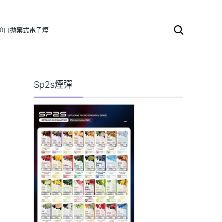
000口拋棄式電子煙
搜
尋
關
鍵
字:
Sp2s煙彈