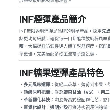
展現極致細膩與濃郁煙霧。
INF煙彈產品簡介
INF無限透明煙彈是品牌的明星產品，採用
先
熱更均勻細膩，確保每一口都能釋放純粹風味
嘴
，大幅提升防漏性與人體工學舒適度，搭配
率更佳，完美適配多款主流電子煙設備。
INF糖果煙彈產品特色
・
多元風味選擇
：從經典菸草、薄荷到水果、
・
頂級原料把關
：嚴選
蔬菜甘油（VG）、丙二
・
革新霧化科技
：陶瓷蜂窩式線圈霧化芯，霧化
・
直覺化設計
：
透明外殼
可實時檢視煙油餘量，