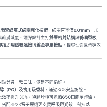
進陶瓷蜂窩式線圈霧化技術
，線圈直徑僅
0.01mm
，加
與飽滿蒸氣。煙彈設計主打
雙層密封結構
與
鴨嘴型吸
即插即用磁吸連接
與
鍍金專屬接點
，相容性強且傳導效
甜點等數十種口味，滿足不同偏好。
醇（PG）及食用級香料
，通過SGS安全認證。
效率提升30%，單顆煙彈可達
約650口
飽足體驗。
搭配SP2S電子煙機更支援
呼吸燈光效
，科技感十