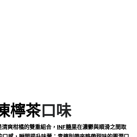
凍檸茶
口味
檸是清爽柑橘的雙重組合，
INF糖果
在濃鬱與順滑之間取
的口感，瞬間提升味蕾；青檸則帶來略帶甜味的圓潤口