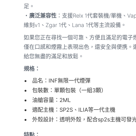
足。
・
廣泛兼容性
：支援Relx 1代套裝機/單機、Vap
維刻v1、Zgar 1代、Lana 1代等主流設備。
如果您正在尋找一個可靠、方便且滿足的電子煙
僅在口感和煙霧上表現出色，還安全與便携。選
給您無盡的滿足和放鬆。
規格：
品名：INF無限一代煙彈
包裝數：單顆包裝（一組3顆）
油艙容量：2ML
適配主機：SP2S、ILIA等一代主機
外殼設計：透明外殼，配合sp2s主機可發
特點：