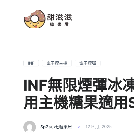
INF
電子煙主機
電子煙彈
INF無限煙彈冰
用主機糖果適用S
Sp2s小七糖果屋
12 9 月, 2025