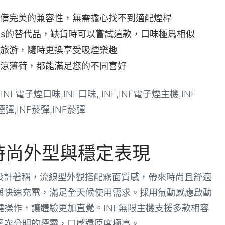
備完美的兼容性，無需擔心找不到適配煙桿
p2s的替代品，缺貨時可以嘗試這款，口味極爲相似
旅游，隨時更換享受吸煙樂趣
涼薄荷，都能滿足您的不同喜好
時尚外型與穩定表現
感設計著稱，流線型外觀搭配霧面質感，帶來時尚且舒適
與快速充電，滿足全天候使用需求。採用氣動感應啟動
操作，讓體驗更加直覺。INF無限主機支援多款相容
層次分明的煙霧，口感還原度極高。