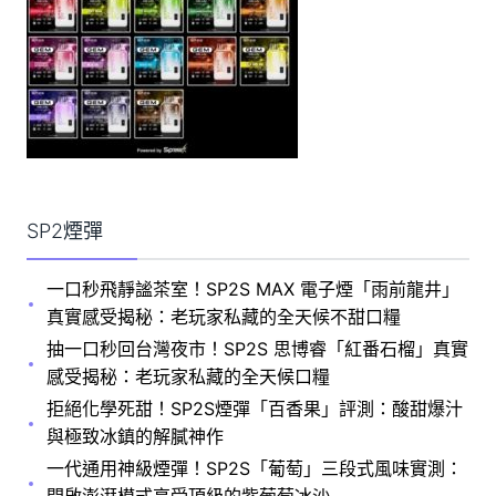
SP2煙彈
一口秒飛靜謐茶室！SP2S MAX 電子煙「雨前龍井」
真實感受揭秘：老玩家私藏的全天候不甜口糧
抽一口秒回台灣夜市！SP2S 思博睿「紅番石榴」真實
感受揭秘：老玩家私藏的全天候口糧
拒絕化學死甜！SP2S煙彈「百香果」評測：酸甜爆汁
與極致冰鎮的解膩神作
一代通用神級煙彈！SP2S「葡萄」三段式風味實測：