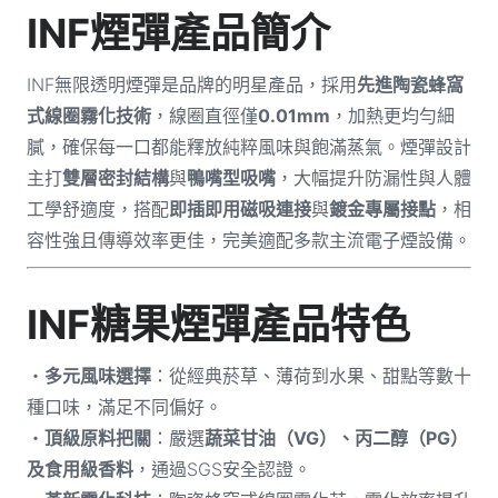
INF煙彈產品簡介
INF無限透明煙彈是品牌的明星產品，採用
先進陶瓷蜂窩
式線圈霧化技術
，線圈直徑僅
0.01mm
，加熱更均勻細
膩，確保每一口都能釋放純粹風味與飽滿蒸氣。煙彈設計
主打
雙層密封結構
與
鴨嘴型吸嘴
，大幅提升防漏性與人體
工學舒適度，搭配
即插即用磁吸連接
與
鍍金專屬接點
，相
容性強且傳導效率更佳，完美適配多款主流電子煙設備。
INF糖果煙彈產品特色
・
多元風味選擇
：從經典菸草、薄荷到水果、甜點等數十
種口味，滿足不同偏好。
・
頂級原料把關
：嚴選
蔬菜甘油（VG）、丙二醇（PG）
及食用級香料
，通過SGS安全認證。