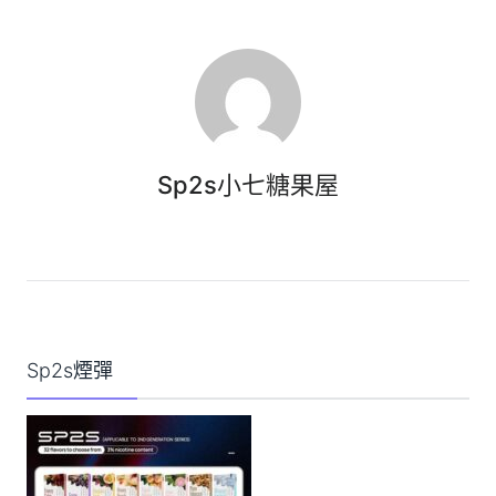
Sp2s小七糖果屋
Sp2s煙彈