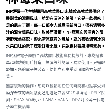
INF煙彈一代主機通用森林莓果口味:
這款森林莓果
融合了
酸甜莓的濃鬱風味，並帶有清涼的餘韻。它是一款果味十
足的尼古丁鹽，每一口都令人感覺清新可口。帶有濃鬱多
汁的混合莓果口味，甜美而濃鬱。
INF煙彈
它與清爽的薄
荷醇完美搭配，帶來清涼愜意的體驗。對於喜歡濃鬱冰爽
水果口味的電子煙愛好者來說，這款森林莓果
堪稱完美。
INF無限電子煙融合高端霧化技術與便捷設計，專為追求
卓越體驗的用戶打造。煙彈設計簡單，易於使用。只需輕
輕插入您的電子煙裝置，便能立即享受到滑順的抽菸感
覺。
無需複雜的操作，您可以輕鬆地在任何時間和地點享受到
煙彈帶來的滿足感更通用適配兼容SP2S思博瑞、RELX悅
刻、SHAXIAO殺小、LANA、VAKA、DIYA叮啞等一代電
子煙主機品牌