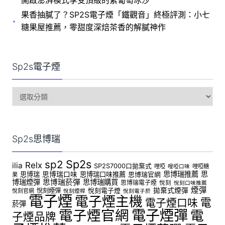
開啟澎湃模式享受頂級的紫葡萄冰沙
果香抽膩了？SP2S電子煙「鐵觀音」終極評測：小七
糖果屋推薦，零甜度深焙茶香的解膩神作
Sp2s電子煙
sp2s
電
子
煙
Sp2s思博瑞
Sp2s
sp2
Relx
ilia
SP2S7000口拋棄式
哩啞
哩啞糖
哩啞口味
思博瑞推薦
思
思博瑞
思博瑞口味
思博瑞口味推薦
思博瑞官網
果
博瑞煙彈
思博瑞菸彈
思博瑞購買
思博瑞電子煙
悅刻
悅刻口味推薦
煙彈
拋棄式煙彈
悅刻煙彈
悅刻電子煙
悅刻官網
悅刻煙桿
悅刻電子菸
電子煙
電子煙主機
電
電子煙口味
菸彈
電子煙官網
電子煙彈
電
子煙品牌