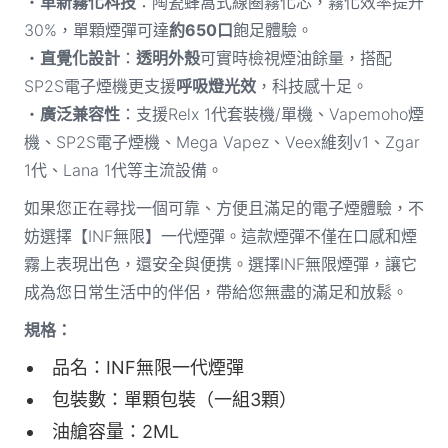
・
革新霧化科技
：陶瓷蜂窩式線圈霧化芯，霧化效率提升
30%，單顆煙彈可達
約650口
飽足體驗。
・
直覺化設計
：
透明外殼
可實時檢視煙油餘量，搭配
SP2S電子煙機更支援
呼吸燈光效
，科技感十足。
・
廣泛兼容性
：支援Relx 1代套裝機/單機、Vapemoho煙
機、SP2S電子煙機、Mega Vapez、Veex維刻v1、Zgar
1代、Lana 1代等主流設備。
如果您正在尋找一個可靠、方便且滿足的電子煙體驗，不
妨選擇【INF無限】一代煙彈。這款煙彈不僅在口感和煙
霧上表現出色，還安全與便携。選擇INF無限煙彈，讓它
成為您日常生活中的伴侶，帶給您無盡的滿足和放鬆。
規格：
品名：INF無限一代煙彈
包裝數：單顆包裝（一組3顆）
油艙容量：2ML