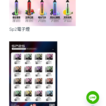
Sp2電子煙
Y
T
A
H
C