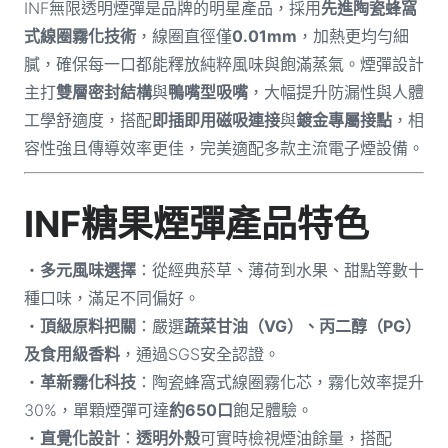
INF無限透明煙彈是品牌的明星產品，採用
先進陶瓷蜂窩
式線圈霧化技術
，線圈直徑僅
0.01mm
，加熱更均勻細
膩，確保每一口都能釋放純粹風味與飽滿蒸氣。煙彈設計
主打
雙層密封結構
與
鴨嘴型吸嘴
，大幅提升防漏性與人體
工學舒適度，搭配
即插即用磁吸連接
與
鍍金專屬接點
，相
容性強且傳導效率更佳，完美適配多款主流電子煙設備。
INF糖果煙彈產品特色
・
多元風味選擇
：從經典菸草、薄荷到水果、甜點等數十
種口味，滿足不同偏好。
・
頂級原料把關
：嚴選
蔬菜甘油（VG）、丙二醇（PG）
及食用級香料
，通過SGS安全認證。
・
革新霧化科技
：陶瓷蜂窩式線圈霧化芯，霧化效率提升
30%，單顆煙彈可達
約650口
飽足體驗。
・
直覺化設計
：
透明外殼
可實時檢視煙油餘量，搭配