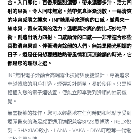
合。入口即化，百香果酸甜濃鬱，帶來濃鬱多汁、活力四
射的果香，令人回味無窮。熱帶氣息逐漸消散，一絲清爽
的冰爽感隨之襲來，
INF
糖果帶來清爽的口感，並帶來一
絲冰爽，帶來清爽的活力。溫暖與冰爽的對比巧妙地平
衡，創造出活力四射、口感順滑的口感——非常適合那些
喜歡清爽果香、伴著清爽餘韻的人們。無論是陽光明媚的
日子，還是任何想要體驗熱帶風情和清涼餘韻的時光，它
都是您的理想之選。
INF無限電子煙融合高端霧化技術與便捷設計，專為追求
卓越體驗的用戶打造。煙彈設計簡單，易於使用。只需輕
輕插入您的電子煙裝置，便能立即享受到滑順的抽菸感
覺。
無需複雜的操作，您可以輕鬆地在任何時間和地點享受到
煙彈帶來的滿足感更通用適配兼容SP2S思博瑞、RELX悅
刻、SHAXIAO殺小、LANA、VAKA、DIYA叮啞等一代電