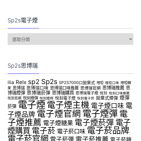
Sp2s電子煙
sp2s
電
子
煙
Sp2s思博瑞
Sp2s
sp2
Relx
ilia
SP2S7000口拋棄式
哩啞
哩啞糖
哩啞口味
思博瑞推薦
思
思博瑞
思博瑞口味
思博瑞口味推薦
思博瑞官網
果
博瑞煙彈
思博瑞菸彈
思博瑞購買
思博瑞電子煙
悅刻
悅刻口味推薦
煙彈
拋棄式煙彈
悅刻煙彈
悅刻電子煙
悅刻官網
悅刻煙桿
悅刻電子菸
電子煙
電子煙主機
電
電子煙口味
菸彈
電子煙官網
電子煙彈
電
子煙品牌
子煙推薦
電子煙菸彈
電子
電子煙糖果
電子菸品牌
煙購買
電子菸
電子菸口味
電子菸官網
電子菸推薦
電子菸彈
電子菸糖