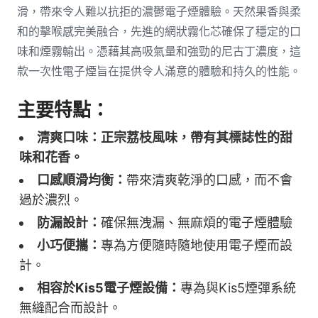
滑，帶來令人難以抗拒的濃鬱電子煙體驗。天然果香與柔
和的擊喉感完美融合，先進的網狀霧化芯確保了穩定的口
味和煙霧輸出。憑藉其高吸氣量和強勁的尼古丁濃度，這
款一次性電子煙旨在提供令人滿意的體驗和持久的性能。
主要特點：
清爽口味：正宗荔枝風味，帶有其標誌性的甜
味和花香。
口感順滑均衡：
帶來清爽乾淨的口感，而不會
過於濃烈。
防漏設計：
確保無洩漏、無麻煩的電子煙體驗
小巧便攜：
專為方便隨時隨地使用電子煙而設
計。
相容於Kis5電子煙設備：
專為與Kis5煙彈系統
無縫配合而設計。