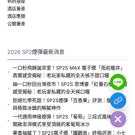
到府按摩
酒店兼差
酒店應徵
公關兼差
2026 SP2煙彈最新消息
一口秒飛靜謐茶室！SP2S MAX 電子煙「雨前龍井」
真實感受揭秘：老玩家私藏的全天候不甜口糧
Y
T
抽一口秒回台灣夜市！SP2S 思博睿「紅番石榴」真實
A
H
感受揭秘：老玩家私藏的全天候口糧
C
E
拒絕化學死甜！SP2S煙彈「百香果」評測：酸甜爆汁
D
I
與極致冰鎮的解膩神作
H
一代通用神級煙彈！SP2S「葡萄」三段式風味實測：
開啟澎湃模式享受頂級的紫葡萄冰沙
果香抽膩了？SP2S電子煙「鐵觀音」終極評測：小七