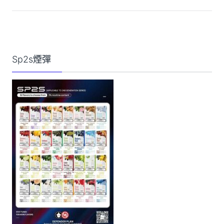
Sp2s煙彈