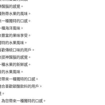
神醒腦的感覺。
種熱帶水果的風味。
來一種獨特的口感。
一種海洋風味。
來豐富的果味享受。
獨特的水果風味。
喜歡傳統口味的用戶。
來提神醒腦的感覺。
一種水果的新鮮感。
貴的水果風味。
您帶來一種獨特的口感。
適合喜歡碳酸飲料的用戶。
覺。
，為您帶來一種獨特的口感。