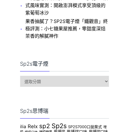
式風味實測：開啟澎湃模式享受頂級的
紫葡萄冰沙
果香抽膩了？SP2S電子煙「鐵觀音」終
極評測：小七糖果屋推薦，零甜度深焙
茶香的解膩神作
Sp2s電子煙
sp2s
電
子
煙
Sp2s思博瑞
Sp2s
sp2
Relx
ilia
SP2S7000口拋棄式
哩
思博瑞
思博瑞口味
思博瑞口味