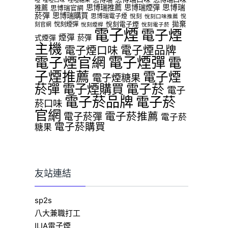
啞
哩啞糖果
哩啞口味
思博瑞推薦
思博瑞煙彈
思博瑞
推薦
思博瑞官網
菸彈
思博瑞購買
思博瑞電子煙
悅刻
悅
悅刻口味推薦
拋棄
悅刻煙彈
悅刻電子煙
刻官網
悅刻煙桿
悅刻電子菸
電子煙
電子煙
煙彈
菸彈
式煙彈
主機
電子煙品牌
電子煙口味
電子煙官網
電子煙彈
電
子煙推薦
電子煙
電子煙糖果
菸彈
電子煙購買
電子菸
電子
電子菸品牌
電子菸
菸口味
官網
電子菸推薦
電子菸彈
電子菸
電子菸購買
糖果
友站連結
sp2s
八大兼職打工
ILIA電子煙