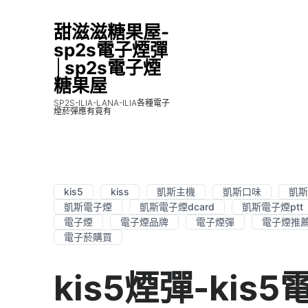
甜滋滋糖果屋-
sp2s電子煙彈
│sp2s電子煙
糖果屋
SP2S-ILIA-LANA-ILIA各種電子
煙菸彈應有竟有
kis5
kiss
凱斯主機
凱斯口味
凱斯
凱斯電子煙
凱斯電子煙dcard
凱斯電子煙ptt
電子煙
電子煙品牌
電子煙彈
電子煙推
電子菸購買
kis5煙彈-ki