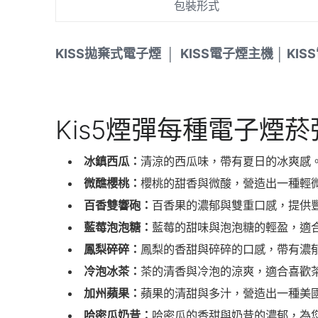
包裝形式
KISS拋棄式電子煙 │ KISS電子煙主機 │ KI
Kis5煙彈每種電子煙
冰鎮西瓜：
清涼的西瓜味，帶有夏日的冰爽感
微醮櫻桃：
櫻桃的甜香與微酸，營造出一種輕
百香雙響砲：
百香果的濃郁與雙重口感，提供
藍莓泡泡糖：
藍莓的甜味與泡泡糖的輕盈，適
鳳梨碎碎：
鳳梨的香甜與碎碎的口感，帶有濃
冷泡冰茶：
茶的清香與冷泡的涼爽，適合喜歡
加州蘋果：
蘋果的清甜與多汁，營造出一種美
哈密瓜奶昔：
哈密瓜的香甜與奶昔的濃郁，為