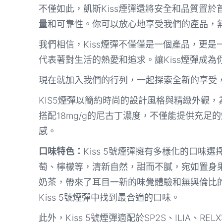
不僅如此，凱斯Kiss煙彈還將安全和品質置
量和可靠性。你可以放心地享受我們的產品，
我們相信，Kiss煙彈不僅僅是一個產品，更
代表著對生活的熱愛和追求。讓Kiss煙彈成
現在就加入我們的行列，一起探索全新的享受，
KIS5煙彈以簡約時尚的設計風格與精緻外觀，
搭配18mg/g的尼古丁濃度，不僅能提供充
感。
口味特色：
Kiss 5號煙彈擁有多樣化的口
萄、檸檬等，清新自然，甜而不膩，宛如置身
奶茶，帶來了耳目一新的味覺體驗和無與倫比
Kiss 5號煙彈中找到最合適的口味。
此外，Kiss 5號煙彈適配於SP2S、ILIA