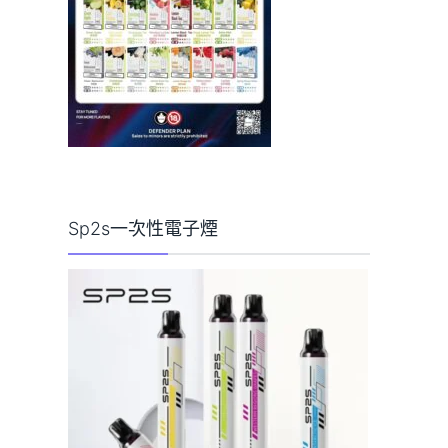
Sp2s一次性電子煙