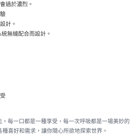
會過於濃烈。
驗
設計。
彈系統無縫配合而設計。
受
性能。每一口都是一種享受，每一次呼吸都是一場美妙的
各種喜好和需求，讓你隨心所欲地探索世界。