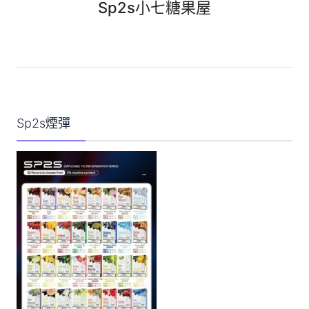
Sp2s小七糖果屋
Sp2s煙彈