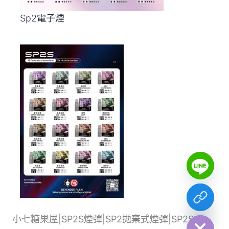
Sp2電子煙
Y
T
A
H
C
E
D
I
H
小七糖果屋|SP2S煙彈|SP2拋棄式煙彈|SP2S電