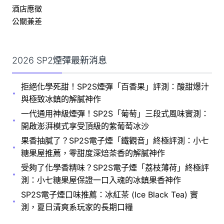
酒店應徵
公關兼差
2026 SP2煙彈最新消息
拒絕化學死甜！SP2S煙彈「百香果」評測：酸甜爆汁
與極致冰鎮的解膩神作
一代通用神級煙彈！SP2S「葡萄」三段式風味實測：
開啟澎湃模式享受頂級的紫葡萄冰沙
果香抽膩了？SP2S電子煙「鐵觀音」終極評測：小七
糖果屋推薦，零甜度深焙茶香的解膩神作
受夠了化學香精味？SP2S電子煙「荔枝薄荷」終極評
測：小七糖果屋保證一口入魂的冰鎮果香神作
SP2S電子煙口味推薦：冰紅茶 (Ice Black Tea) 實
測，夏日清爽系玩家的長期口糧