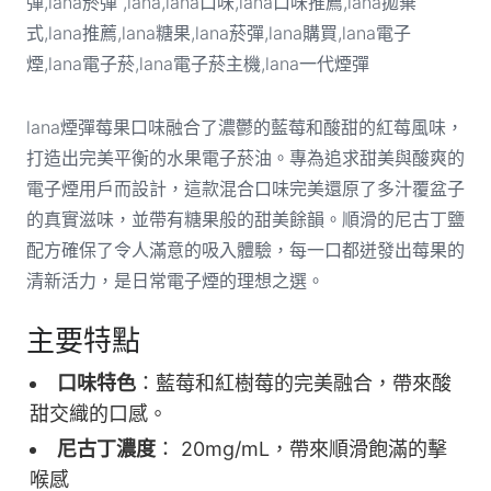
lana煙彈莓果口味融合了濃鬱的藍莓和酸甜的紅莓風味，
打造出完美平衡的水果電子菸油。專為追求甜美與酸爽的
電子煙用戶而設計，這款混合口味完美還原了多汁覆盆子
的真實滋味，並帶有糖果般的甜美餘韻。順滑的尼古丁鹽
配方確保了令人滿意的吸入體驗，每一口都迸發出莓果的
清新活力，是日常電子煙的理想之選。
主要特點
口味特色
：
藍莓和紅樹莓的完美融合，帶來酸
甜交織的口感。
尼古丁濃度
：
20mg/mL，帶來順滑飽滿的擊
喉感