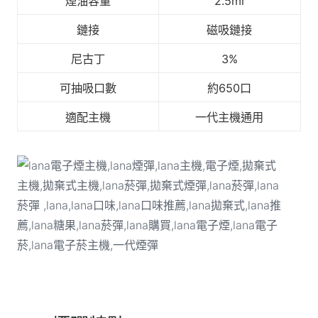
煙油容量
2.5ml
鏈接
磁吸鏈接
尼古丁
3%
可抽吸口數
約650口
適配主機
一代主機通用