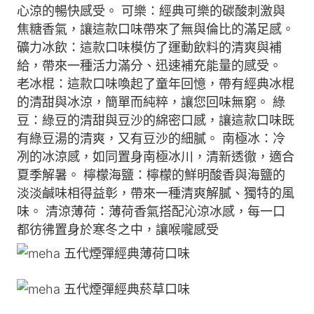
心涼的暢快感受。 可樂：經典可樂的碳酸刺激與
焦糖香氣，讓這款口味帶來了無與倫比的滿足感。
礦力冰飲：這款口味模仿了運動飲料的清爽與補
給，帶來一種活力滿分、迅速補充能量的感受。
老冰棍：這款口味喚起了童年回憶，帶有經典冰棍
的清甜與冰涼，簡單而純粹，讓您回味無窮。 綠
豆：綠豆的清甜與豆沙的綿密口感，讓這款口味既
有綠豆湯的清爽，又有豆沙的細膩。 南極冰：冷
冽的冰涼感，如同置身南極冰川，清新透徹，適合
夏季解暑。 檸檬海鹽：檸檬的鮮明酸香與海鹽的
淡淡鹹味相得益彰，帶來一種清爽解膩、獨特的風
味。 清涼薄荷：薄荷香氣搭配沁涼冰感，每一口
都彷彿置身於寒冬之中，讓喉嚨感受