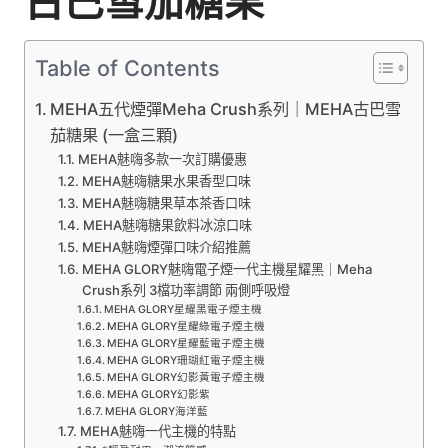
古巴雪茄糖果
Table of Contents
MEHA五代煙彈Meha Crush系列｜MEHA古巴雪
茄糖果 (一盒三顆)
MEHA魅嗨多款一次訂購優惠
MEHA魅嗨糖果水果香型口味
MEHA魅嗨糖果草本茶香口味
MEHA魅嗨糖果飲料冰涼口味
MEHA魅嗨煙彈口味介紹推薦
MEHA GLORY魅嗨電子煙一代主機星耀黑｜Meha
Crush系列 3檔功率調節 兩側呼吸燈
MEHA GLORY星耀黑電子煙主機
MEHA GLORY星耀綠電子煙主機
MEHA GLORY星耀藍電子煙主機
MEHA GLORY珊瑚紅電子煙主機
MEHA GLORY幻影黃電子煙主機
MEHA GLORY幻影紫
MEHA GLORY海洋藍
MEHA魅嗨一代主機的特點