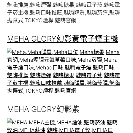
MEHA GLORY幻影黃電子煙主機
MEHA GLORY幻影紫