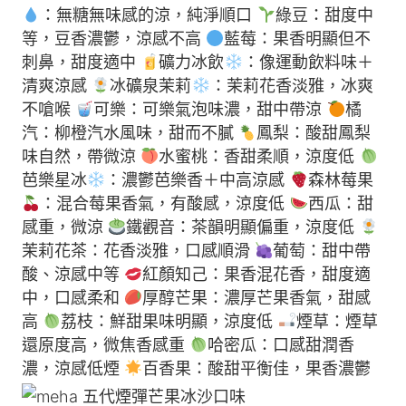
：無糖無味感的涼，純淨順口
綠豆：甜度中
等，豆香濃鬱，涼感不高
藍莓：果香明顯但不
刺鼻，甜度適中
礦力冰飲
：像運動飲料味＋
清爽涼感
冰礦泉茉莉
：茉莉花香淡雅，冰爽
不嗆喉
可樂：可樂氣泡味濃，甜中帶涼
橘
汽：柳橙汽水風味，甜而不膩
鳳梨：酸甜鳳梨
味自然，帶微涼
水蜜桃：香甜柔順，涼度低
芭樂星冰
：濃鬱芭樂香＋中高涼感
森林莓果
：混合莓果香氣，有酸感，涼度低
西瓜：甜
感重，微涼
鐵觀音：茶韻明顯偏重，涼度低
茉莉花茶：花香淡雅，口感順滑
葡萄：甜中帶
酸、涼感中等
紅顏知己：果香混花香，甜度適
中，口感柔和
厚醇芒果：濃厚芒果香氣，甜感
高
荔枝：鮮甜果味明顯，涼度低
煙草：煙草
還原度高，微焦香感重
哈密瓜：口感甜潤香
濃，涼感低煙
百香果：酸甜平衡佳，果香濃鬱