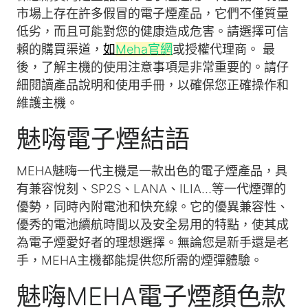
市場上存在許多假冒的電子煙產品，它們不僅質量
低劣，而且可能對您的健康造成危害。請選擇可信
賴的購買渠道，
如
Meha官網
或授權代理商。 最
後，了解主機的使用注意事項是非常重要的。請仔
細閱讀產品說明和使用手冊，以確保您正確操作和
維護主機。
魅嗨電子煙結語
MEHA魅嗨一代主機是一款出色的電子煙產品，具
有兼容悅刻、SP2S、LANA、ILIA…等一代煙彈的
優勢，同時內附電池和快充線。它的優異兼容性、
優秀的電池續航時間以及安全易用的特點，使其成
為電子煙愛好者的理想選擇。無論您是新手還是老
手，MEHA主機都能提供您所需的煙彈體驗。
魅嗨MEHA電子煙顏色款