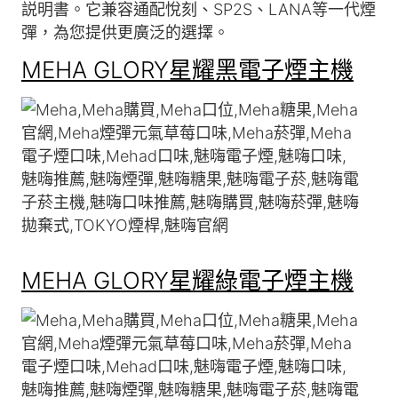
説明書。它兼容通配悅刻、SP2S、LANA等一代煙
彈，為您提供更廣泛的選擇。
MEHA GLORY星耀黑電子煙主機
MEHA GLORY星耀綠電子煙主機