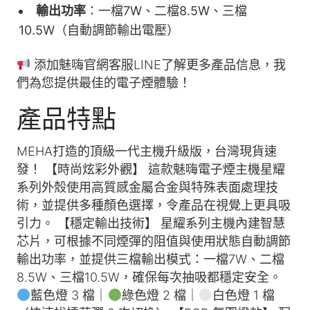
輸出功率
：一檔7W、二檔8.5W、三檔
10.5W（自動調節輸出電壓）
添加魅嗨官網客服LINE了解更多產品信息，我
們為您提供最佳的電子煙體驗！
產品特點
MEHA打造的頂級一代主機升級版，台灣現貨速
發！ 【時尚炫彩外觀】 這款魅嗨電子煙主機星耀
系列外殼使用高質感金屬合金與特殊表面處理技
術，並提供多種顏色選擇，令產品在視覺上更具吸
引力。 【穩定輸出技術】 星耀系列主機內建智慧
芯片，可根據不同煙彈的阻值與使用狀態自動調節
輸出功率，並提供三檔輸出模式：一檔7W、二檔
8.5W、三檔10.5W，確保每次抽吸都穩定安全。
藍色燈 3 檔｜
綠色燈 2 檔｜
白色燈 1 檔