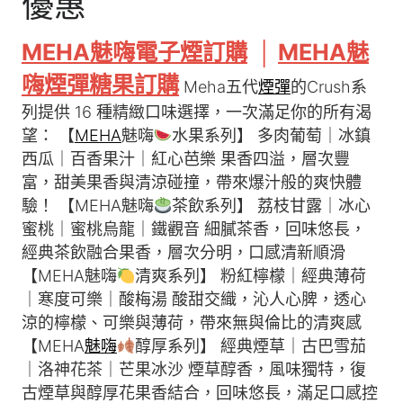
優惠
MEHA魅嗨電子煙訂購
│
MEHA魅
嗨煙彈糖果訂購
Meha五代
煙彈
的Crush系
列提供 16 種精緻口味選擇，一次滿足你的所有渴
望： 【
MEHA
魅嗨
水果系列】 多肉葡萄｜冰鎮
西瓜｜百香果汁｜紅心芭樂 果香四溢，層次豐
富，甜美果香與清涼碰撞，帶來爆汁般的爽快體
驗！ 【MEHA魅嗨
茶飲系列】 荔枝甘露｜冰心
蜜桃｜蜜桃烏龍｜鐵觀音 細膩茶香，回味悠長，
經典茶飲融合果香，層次分明，口感清新順滑
【MEHA魅嗨
清爽系列】 粉紅檸檬｜經典薄荷
｜寒度可樂｜酸梅湯 酸甜交織，沁人心脾，透心
涼的檸檬、可樂與薄荷，帶來無與倫比的清爽感
【MEHA
魅嗨
醇厚系列】 經典煙草｜古巴雪茄
｜洛神花茶｜芒果冰沙 煙草醇香，風味獨特，復
古煙草與醇厚花果香結合，回味悠長，滿足口感控