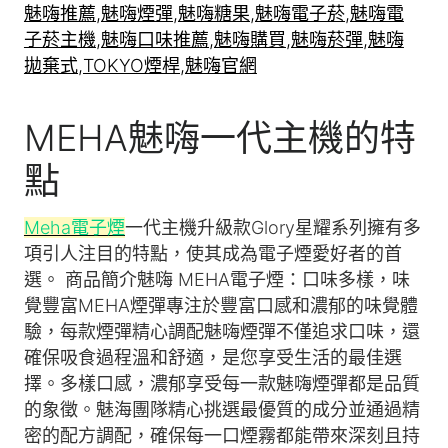
MEHA魅嗨一代主機的特
點
Meha電子煙
一代主機升級款Glory星耀系列擁有多
項引人注目的特點，使其成為電子煙愛好者的首
選。 商品簡介魅嗨 MEHA電子煙：口味多樣，味
覺豐富MEHA煙彈專注於豐富口感和濃郁的味覺體
驗，每款煙彈精心調配魅嗨煙彈不僅追求口味，還
確保吸食過程溫和舒適，是您享受生活的最佳選
擇。多樣口感，濃郁享受每一款魅嗨煙彈都是品質
的象徵。魅海團隊精心挑選最優質的成分並通過精
密的配方調配，確保每一口煙霧都能帶來深刻且持