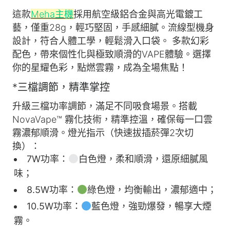
這款
Meha主機
採用航空級鋁合金與高光電鍍工
藝，僅重28g，輕巧堅固，手感細膩。流線型機身
設計，符合人體工學，輕鬆滑入口袋。 多款幻彩
配色，帶來個性化與極致順滑的VAPE體驗。選擇
你的星耀色彩，點燃雲霧，成為全場焦點！
*三檔調節，精準掌控
升級三檔功率調節，滿足不同吸食場景。搭載
NovaVape™ 霧化技術，精準控溫，確保每一口雲
霧濃郁順滑。燈光指示（快速拔插菸彈2次切
換）：
7W功率：
白色燈，柔和順滑，還原細膩風
味；
8.5W功率：
綠色燈，均衡輸出，濃郁適中；
10.5W功率：
藍色燈，強勁爆發，暢享大煙
霧。