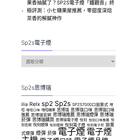
果香抽膩了？SP2S電子煙「鐵觀音」終
極評測：小七糖果屋推薦，零甜度深焙
茶香的解膩神作
Sp2s電子煙
sp2s
電
子
煙
Sp2s思博瑞
Sp2s
sp2
Relx
ilia
SP2S7000口拋棄式
哩
思博瑞
思博瑞口味
思博瑞口味
啞
哩啞糖果
哩啞口味
思博瑞推薦
思博瑞煙彈
思博瑞
推薦
思博瑞官網
菸彈
思博瑞購買
思博瑞電子煙
悅刻
悅
悅刻口味推薦
拋棄
悅刻煙彈
悅刻電子煙
刻官網
悅刻煙桿
悅刻電子菸
電子煙
電子煙
煙彈
菸彈
式煙彈