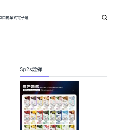
000口拋棄式電子煙
搜
尋
關
鍵
字:
Sp2s煙彈