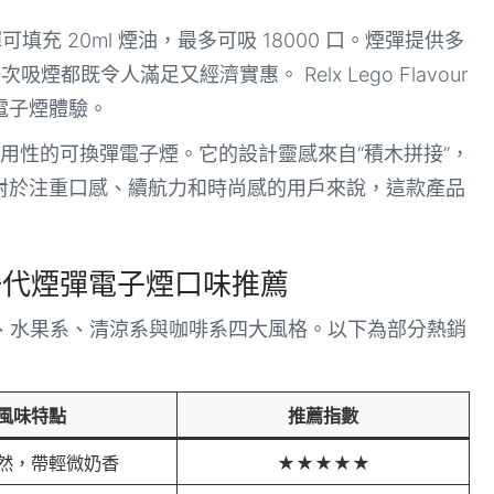
填充 20ml 煙油，最多可吸 18000 口。煙彈提供多
煙都既令人滿足又經濟實惠。 Relx Lego Flavour
電子煙體驗。
合創意與實用性的可換彈電子煙。它的設計靈感來自“積木拼接”，
對於注重口感、續航力和時尚感的用戶來說，這款產品
刻積木一代煙彈電子煙口味推薦
系、水果系、清涼系與咖啡系四大風格。以下為部分熱銷
風味特點
推薦指數
然，帶輕微奶香
★★★★★