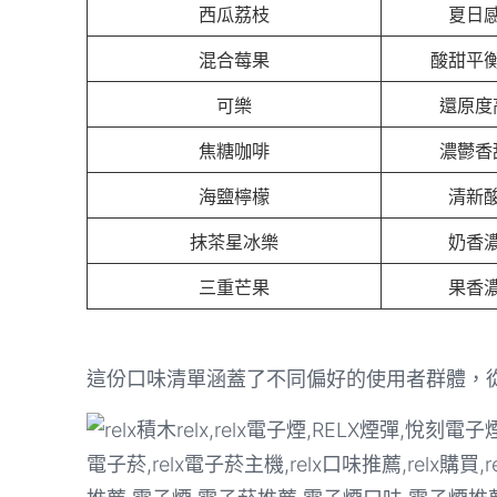
西瓜荔枝
夏日
混合莓果
酸甜平
可樂
還原度
焦糖咖啡
濃鬱香
海鹽檸檬
清新
抹茶星冰樂
奶香
三重芒果
果香
這份口味清單涵蓋了不同偏好的使用者群體，