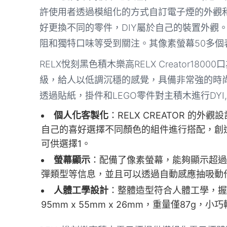
許使用者透過模組化的方式自訂電子煙的外觀
好更換不同的零件，DIY屬於自己的裝置外觀
阻和獨特口味等受到關注。其像素螢幕50多
RELX悅刻黑色積木樂高RELX Creator1
級，給人以低調沉穩的感覺，具備非常強的時
透過貼紙，掛件和LEGO零件對主積木進行DYI
個人化客製化
：RELX CREATOR 
自己的喜好選擇不同顏色的組件進行搭配，創
可供選擇
1
。
螢幕顯示
：配備了像素螢幕，能夠顯示超過5
彈類型等信息，並且可以透過自動感應抽吸動
人體工學設計
：整體造型符合人體工學，握
95mm x 55mm x 26mm，重量僅87g，