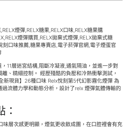
，11層迷宮結構,阻斷冷凝液,通氣隔油，並進一步對
隔離、精細控制。 經歷殘酷的負壓和冷熱衝擊測試，
新現貨】26種口味 Relx悅刻第5代幻影霧化煙彈 為
流體力學和動態分析，設計了relx 煙彈氣體傳輸的
點：
，除了口味層次感更明顯，煙氣更收斂成團，在口腔裡會有充