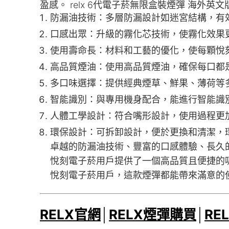
盈感。 relx 6代電子菸無限盒裝煙彈 海外英文
防漏油技術：多層防漏設計如迷宮結構，有
口感出眾：升級的霧化芯技術，使霧化效果
使用壽命長：材料和工藝的優化，使每顆悅
高品質煙油：使用高品質煙油，確保每口都
多口味選擇：提供經典煙草、鮮果、薄荷等
智能識別：與專用機身配合，能進行智能識
人體工學設計：符合嘴形設計，使用過程更
環保設計：可拆卸設計，便於更換和清潔，環
卓越的防漏油技術、豐富的口感體驗、長久
悅刻電子菸用戶提供了一個高品質且便捷的吸
悅刻電子菸用戶，這款煙彈都能帶來滿意的
RELX官網
│
RELX煙彈購買
│
RE