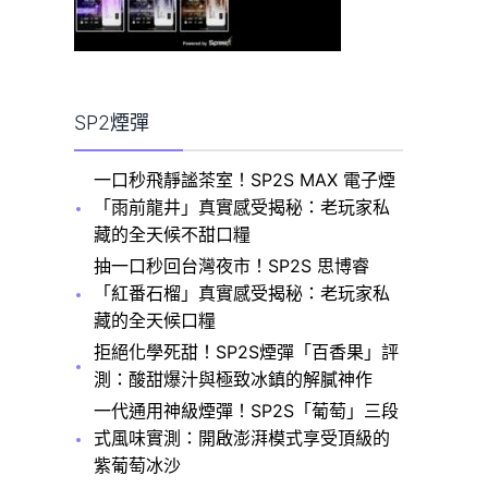
SP2煙彈
一口秒飛靜謐茶室！SP2S MAX 電子煙
「雨前龍井」真實感受揭秘：老玩家私
藏的全天候不甜口糧
抽一口秒回台灣夜市！SP2S 思博睿
「紅番石榴」真實感受揭秘：老玩家私
藏的全天候口糧
拒絕化學死甜！SP2S煙彈「百香果」評
測：酸甜爆汁與極致冰鎮的解膩神作
一代通用神級煙彈！SP2S「葡萄」三段
式風味實測：開啟澎湃模式享受頂級的
紫葡萄冰沙