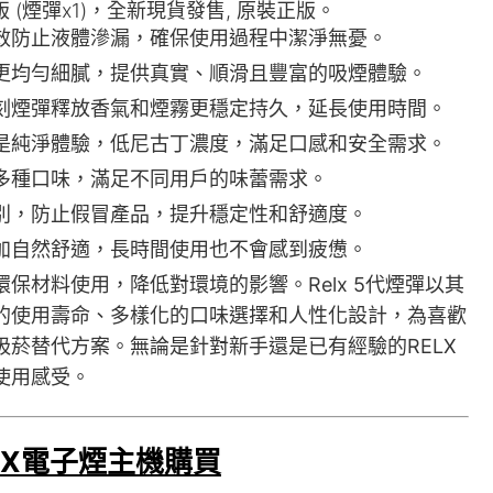
版 (煙彈x1)，全新現貨發售, 原裝正版。
效防止液體滲漏，確保使用過程中潔淨無憂。
更均勻細膩，提供真實、順滑且豐富的吸煙體驗。
刻煙彈釋放香氣和煙霧更穩定持久，延長使用時間。
是純淨體驗，低尼古丁濃度，滿足口感和安全需求。
多種口味，滿足不同用戶的味蕾需求。
別，防止假冒產品，提升穩定性和舒適度。
加自然舒適，長時間使用也不會感到疲憊。
保材料使用，降低對環境的影響。Relx 5代煙彈以其
的使用壽命、多樣化的口味選擇和人性化設計，為喜歡
菸替代方案。無論是針對新手還是已有經驗的RELX
使用感受。
LX電子煙主機購買