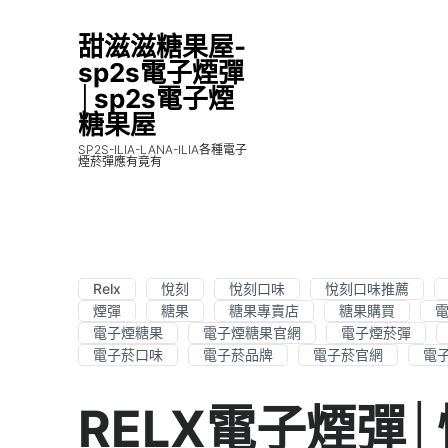
甜滋滋糖果屋-
sp2s電子煙彈
│sp2s電子煙
糖果屋
SP2S-ILIA-LANA-ILIA各種電子
煙菸彈應有竟有
Relx
悅刻
悅刻口味
悅刻口味推薦
煙彈
糖果
糖果專賣店
糖果購買
電子煙糖果
電子煙糖果官網
電子煙菸彈
電子菸口味
電子菸品牌
電子菸官網
電
RELX電子煙彈