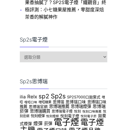
果香抽膩了？SP2S電子煙「鐵觀音」終
極評測：小七糖果屋推薦，零甜度深焙
茶香的解膩神作
Sp2s電子煙
sp2s
電
子
煙
Sp2s思博瑞
Sp2s
sp2
Relx
ilia
SP2S7000口拋棄式
哩
思博瑞
思博瑞口味
思博瑞口味
啞
哩啞糖果
哩啞口味
思博瑞推薦
思博瑞煙彈
思博瑞
推薦
思博瑞官網
菸彈
思博瑞購買
思博瑞電子煙
悅刻
悅
悅刻口味推薦
拋棄
悅刻煙彈
悅刻電子煙
刻官網
悅刻煙桿
悅刻電子菸
電子煙
電子煙
煙彈
菸彈
式煙彈