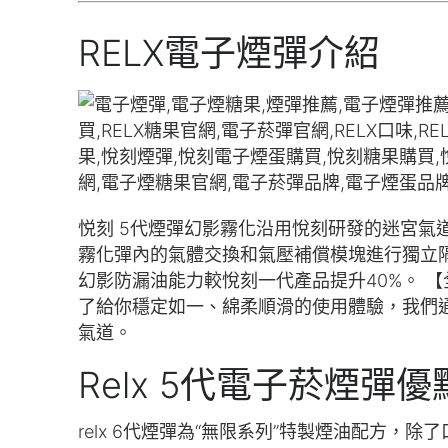
RELX電子煙彈介紹
悦刻 5代煙彈幻影霧化沿用悅刻研發的迷宮氣道
霧化彈內的氣體交換和氣壓補償模塊進行獨立
幻影防漏油能力較悅刻一代產品提升40%。 【全
了給你穩定如一、綿柔順滑的使用體驗，我們通過
氣道。
Relx 5代電子菸煙彈優
relx 6代煙彈為“無限系列”特製煙油配方