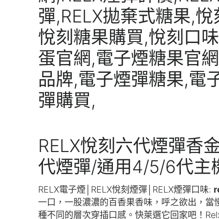
RELX悅刻六代煙彈香金桔
代煙彈/通用4/5/6代主
RELX電子煙│RELX悅刻煙彈│RELX煙彈口味:
一口，一股濃濃的百香果香味，呼之欲出，當
種不同的層次穿插口感。快萊選它回家吧！Relx煙彈 