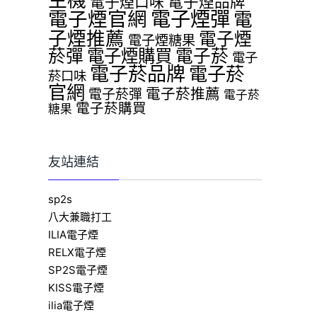
主機
電子煙品牌
電子煙口味
電子煙官網
電子煙彈
電
子煙推薦
電子煙
電子煙糖果
菸彈
電子煙購買
電子菸
電子
電子菸品牌
電子菸
菸口味
官網
電子菸推薦
電子菸彈
電子菸
電子菸購買
糖果
友站連結
sp2s
八大兼職打工
ILIA電子煙
RELX電子煙
SP2S電子煙
KISS電子煙
ilia電子煙