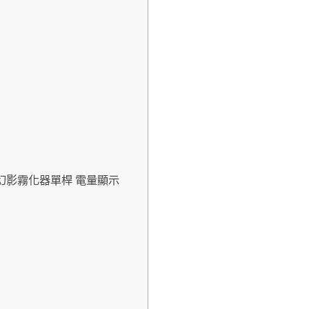
5代幻影霧化器單桿 電量顯示