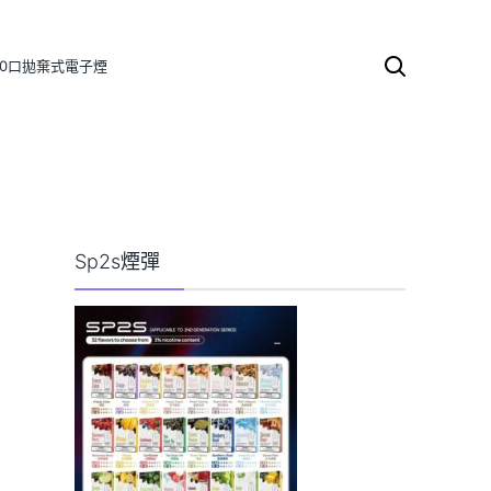
000口拋棄式電子煙
搜
尋
關
鍵
字:
Sp2s煙彈