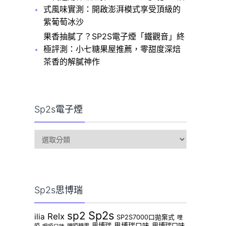
式風味實測：開啟澎湃模式享受頂級的
紫葡萄冰沙
果香抽膩了？SP2S電子煙「鐵觀音」終
極評測：小七糖果屋推薦，零甜度深焙
茶香的解膩神作
Sp2s電子煙
sp2s
電
子
煙
Sp2s思博瑞
Sp2s
sp2
Relx
ilia
SP2S7000口拋棄式
哩
思博瑞
思博瑞口味
思博瑞口味