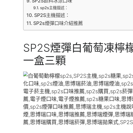
SP2S飲料冰涼口味
sp2s主機描述：
SP2S主機描述：
SP2s煙彈口味介紹推薦
SP2S煙彈白葡萄凍檸
一盒三顆