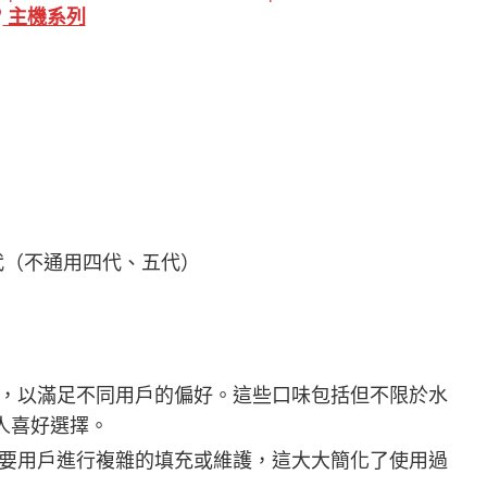
‍ 主機系列
、一代（不通用四代、五代）
，以滿足不同用戶的偏好。這些口味包括但不限於水
人喜好選擇。
需要用戶進行複雜的填充或維護，這大大簡化了使用過