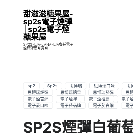
甜滋滋糖果屋-
sp2s電子煙彈
│sp2s電子煙
糖果屋
SP2S-ILIA-LANA-ILIA各種電子
煙菸彈應有竟有
sp2
Sp2s
思博瑞
思博瑞口味
思
思博瑞煙彈
思博瑞糖果
思博瑞菸彈
思
電子煙官網
電子煙彈
電子煙推薦
電子
電子菸口味
電子菸品牌
電子菸官網
電
SP2S煙彈白葡