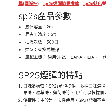
桿(國際板)
│
sp2s煙彈糖果推薦
│
sp2s鈦色
sp2s產品參數
液体容量：2ml
尼古丁浓度：3%
抽吸次数：500口
类型：替換式煙彈
適配主機：
通用SP2S、LANA、ILIA
SP2S煙彈的特點
口味多樣性：
SP2s菸彈
提供了多種口味選擇
果味、煙草味、薄荷味等，用戶可以根據個
便捷性：
由於是一次性使用，SP2s煙彈不