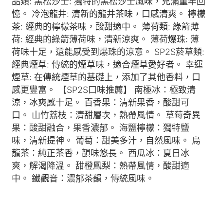
品類: 黑松沙士: 獨特的黑松沙士風味，充滿童年回
憶。 冷泡龍井: 清新的龍井茶味，口感清爽。 檸檬
茶: 經典的檸檬茶味，酸甜適中。 薄荷類: 綠箭薄
荷: 經典的綠箭薄荷味，清新涼爽。 薄荷爆珠: 薄
荷味十足，還能感受到爆珠的涼意。 SP2S菸草類:
經典煙草: 傳統的煙草味，適合煙草愛好者。 幸運
煙草: 在傳統煙草的基礎上，添加了其他香料，口
感更豐富。 【SP2S口味推薦】 南極冰：極致清
涼，冰爽感十足。 百香果：清新果香，酸甜可
口。 山竹荔枝：清甜層次，熱帶風情。 草莓奇異
果：酸甜融合，果香濃郁。 海鹽檸檬：獨特鹽
味，清新提神。 葡萄：甜美多汁，自然風味。 烏
龍茶：純正茶香，韻味悠長。 西瓜冰：夏日冰
爽，解渴降溫。 甜橙鳳梨：熱帶風情，酸甜適
中。 鐵觀音：濃郁茶韻，傳統風味。