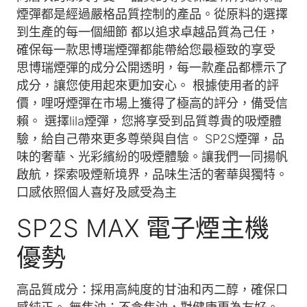
煙彈都是經過嚴格品質控制的產品。從原料的選擇
到生產的每一個細節 都以追求卓越品質為己任，
確保每一款思博瑞煙彈都能帶給您最極致的享受
思博瑞煙彈的成分公開透明，每一款產品都標示了
成分，讓您使用起來更加安心。 根據使用者的評
價，哩呀煙彈在市場上獲得了極高的評分，備受信
賴。 選擇lila煙彈，您將享受到品質尊貴的吸煙體
驗，給自己帶來更多尊榮與自信。 SP2S煙彈，品
味的奢華、光彩繽紛的吸煙體驗。讓我們一同揚帆
啟航，探索吸煙新境界，品味生活的奢華與獨特。
口感依照個人喜好及感受為主
SP2S MAX 電子煙主機
優勢
高品質成分：採用高純度的甘油和丙二醇，確保口