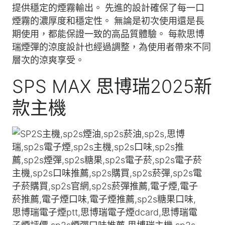
提供穩定的煙霧輸出。 先進的設計確保了每一口
煙霧的濃厚度和穩定性。 無論是初次使用還是長
期使用，都能保證一致的高品質體驗。 每款思博
瑞煙彈的涼度設計也經過調整，為使用者帶來不同
層次的涼爽享受。
SPS MAX 思博瑞2025新
款主機