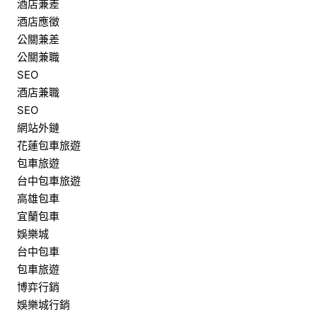
酒店兼差
酒店應徵
公關兼差
公關兼職
SEO
酒店兼職
SEO
網站外鏈
花蓮包車旅遊
包車旅遊
台中包車旅遊
高雄包車
宜蘭包車
娛樂城
台中包車
包車旅遊
博弈行銷
娛樂城行銷