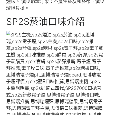
煙味。 減少環境汙染：不產生菸灰和菸蒂，減少
環境負擔。
SP2S菸油口味介紹