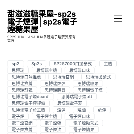
甜滋滋糖果屋-sp2s
電子煙彈│sp2s電子
煙糖果屋
SP2S-ILIA-LANA-ILIA各種電子煙菸彈應有
竟有
sp2
Sp2s
SP2S7000口拋棄式
主機
思博瑞
思博瑞主機
思博瑞口味
思博瑞口味推薦
思博瑞官網
思博瑞拋棄式
思博瑞推薦
思博瑞煙彈
思博瑞糖果
思博瑞菸彈
思博瑞購買
思博瑞電子煙
思博瑞電子煙dcard'
思博瑞電子煙ptt
思博瑞電子煙評價
思博瑞電子菸
思博瑞電子菸主機
煙彈
煙油
菸彈
電子煙
電子煙主機
電子煙口味
電子煙官網
電子煙彈
電子煙拋棄式
電子煙推薦
電子煙油
電子煙糖果