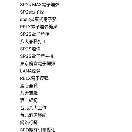
SP2s MAX電子煙彈
SP2s電子煙
sps2拋棄式電子菸
RELX電子煙彈糖果
SP2S電子煙彈
八大兼職打工
SP2S煙彈
SP2S電子煙主機
東京魔盒電子煙彈
LANA煙彈
RELX電子煙彈
酒店兼職
八大兼職
酒店經紀
台北八大工作
台北酒店經紀
網路行銷
SEO搜尋引擎優化