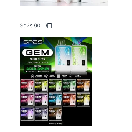
Sp2s 9000口