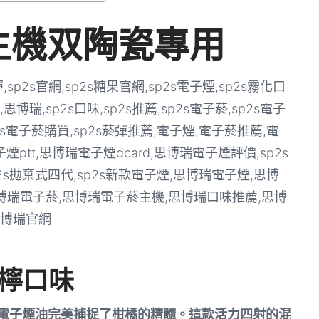
彈主機双陶瓷專用
青檸口味
怡人的電子煙油完美捕捉了柑橘的精髓。這款活力四射的混