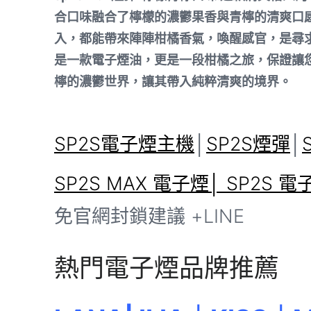
合口味融合了檸檬的濃鬱果香與青檸的清爽口
入，都能帶來陣陣柑橘香氣，喚醒感官，是尋
是一款電子煙油，更是一段柑橘之旅，保證讓
檸的濃鬱世界，讓其帶入純粹清爽的境界。
SP2S電子煙主機
│
SP2S煙彈
│
SP2S MAX 電子煙│ SP2
免官網封鎖建議 +LINE
熱門電子煙品牌推薦