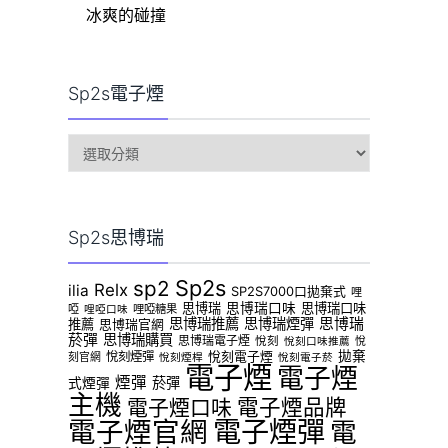
冰爽的碰撞
Sp2s電子煙
sp2s
電
子
煙
Sp2s思博瑞
Sp2s
sp2
Relx
ilia
SP2S7000口拋棄式
哩
思博瑞
思博瑞口味
思博瑞口味
啞
哩啞糖果
哩啞口味
思博瑞推薦
思博瑞煙彈
思博瑞
推薦
思博瑞官網
菸彈
思博瑞購買
思博瑞電子煙
悅刻
悅
悅刻口味推薦
拋棄
悅刻煙彈
悅刻電子煙
刻官網
悅刻煙桿
悅刻電子菸
電子煙
電子煙
煙彈
菸彈
式煙彈
主機
電子煙品牌
電子煙口味
電子煙官網
電子煙彈
電