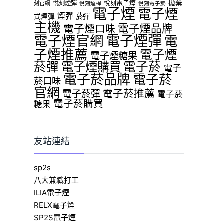
拋棄
悅刻煙彈
悅刻電子煙
刻官網
悅刻煙桿
悅刻電子菸
電子煙
電子煙
煙彈
菸彈
式煙彈
主機
電子煙品牌
電子煙口味
電子煙官網
電子煙彈
電
子煙推薦
電子煙
電子煙糖果
菸彈
電子煙購買
電子菸
電子
電子菸品牌
電子菸
菸口味
官網
電子菸推薦
電子菸彈
電子菸
電子菸購買
糖果
友站連結
sp2s
八大兼職打工
ILIA電子煙
RELX電子煙
SP2S電子煙