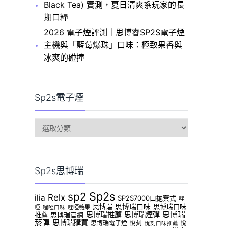
Black Tea) 實測，夏日清爽系玩家的長
期口糧
2026 電子煙評測｜思博睿SP2S電子煙
主機與「藍莓爆珠」口味：極致果香與
冰爽的碰撞
Sp2s電子煙
sp2s
電
子
煙
Sp2s思博瑞
Sp2s
sp2
Relx
ilia
SP2S7000口拋棄式
哩
思博瑞
思博瑞口味
思博瑞口味
啞
哩啞糖果
哩啞口味
思博瑞推薦
思博瑞煙彈
思博瑞
推薦
思博瑞官網
菸彈
思博瑞購買
思博瑞電子煙
悅刻
悅
悅刻口味推薦