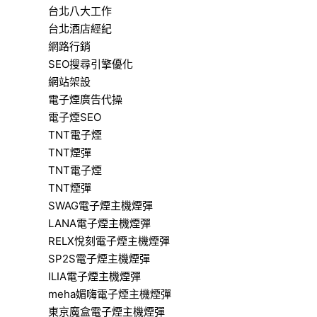
台北八大工作
台北酒店經紀
網路行銷
SEO搜尋引擎優化
網站架設
電子煙廣告代操
電子煙SEO
TNT電子煙
TNT煙彈
TNT電子煙
TNT煙彈
SWAG電子煙主機煙彈
LANA電子煙主機煙彈
RELX悅刻電子煙主機煙彈
SP2S電子煙主機煙彈
ILIA電子煙主機煙彈
meha媚嗨電子煙主機煙彈
東京魔盒電子煙主機煙彈