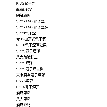
KISS電子煙
ilia電子煙
網站顧問
SP2s MAX電子煙
SP2s MAX電子煙彈
SP2s電子煙
sps2拋棄式電子菸
RELX電子煙彈糖果
SP2S電子煙彈
八大兼職打工
SP2S煙彈
SP2S電子煙主機
東京魔盒電子煙彈
LANA煙彈
RELX電子煙彈
酒店兼職
八大兼職
酒店經紀