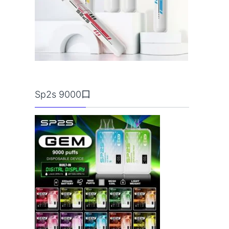
Sp2s 9000口