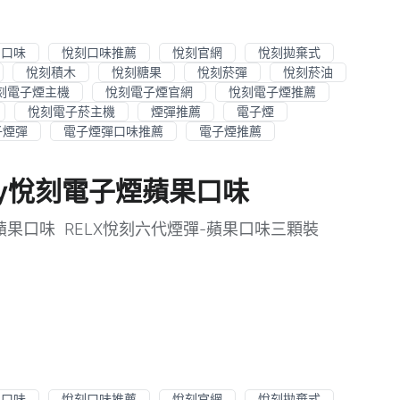
刻口味
悅刻口味推薦
悅刻官網
悅刻拋棄式
悅刻積木
悅刻糖果
悅刻菸彈
悅刻菸油
刻電子煙主機
悅刻電子煙官網
悅刻電子煙推薦
悅刻電子菸主機
煙彈推薦
電子煙
子煙彈
電子煙彈口味推薦
電子煙推薦
inity悅刻電子煙蘋果口味
nity蘋果口味 RELX悅刻六代煙彈-蘋果口味三顆裝
刻口味
悅刻口味推薦
悅刻官網
悅刻拋棄式