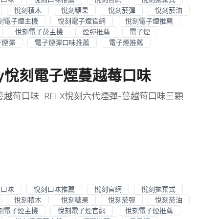
悅刻積木
悅刻糖果
悅刻菸彈
悅刻菸油
刻電子煙主機
悅刻電子煙官網
悅刻電子煙推薦
悅刻電子菸主機
煙彈推薦
電子煙
子煙彈
電子煙彈口味推薦
電子煙推薦
inity悅刻電子煙蔓越莓口味
nity蔓越莓口味 RELX悅刻六代煙彈-蔓越莓口味三顆
刻口味
悅刻口味推薦
悅刻官網
悅刻拋棄式
悅刻積木
悅刻糖果
悅刻菸彈
悅刻菸油
刻電子煙主機
悅刻電子煙官網
悅刻電子煙推薦