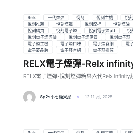
Relx
一代煙彈
悅刻
悅刻主機
悅
悅刻推薦
悅刻煙彈
悅刻煙桿
悅刻煙油
悅刻購買
悅刻電子煙
悅刻電子煙ptt
悅
悅刻電子煙評價
悅刻電子煙購買
悅刻電子菸
電子煙主機
電子煙口味
電子煙官網
電
電子菸品牌
電子菸官網
電子菸推薦
RELX電子煙彈-Relx inf
RELX電子煙彈-悅刻煙彈糖果六代Relx infi
Sp2s小七糖果屋
12 11 月, 2025
Relx
一代煙彈
悅刻
悅刻主機
悅