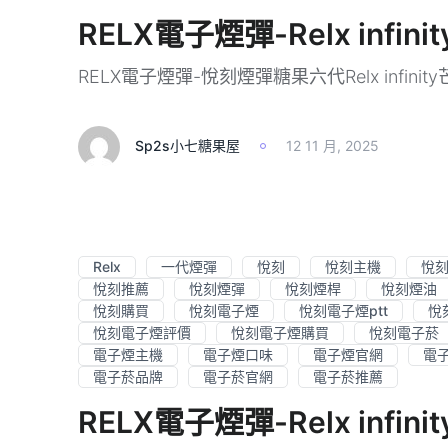
RELX電子煙彈-Relx inf
RELX電子煙彈-悅刻煙彈糖果六代Relx infi
Sp2s小七糖果屋
12 11 月, 2025
Relx
一代煙彈
悅刻
悅刻主機
悅
悅刻推薦
悅刻煙彈
悅刻煙桿
悅刻煙油
悅刻購買
悅刻電子煙
悅刻電子煙ptt
悅
悅刻電子煙評價
悅刻電子煙購買
悅刻電子菸
電子煙主機
電子煙口味
電子煙官網
電
電子菸品牌
電子菸官網
電子菸推薦
RELX電子煙彈-Relx inf