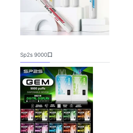
Sp2s 9000口