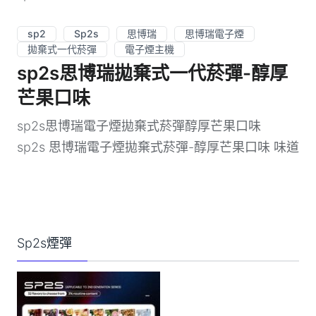
sp2
Sp2s
思博瑞
思博瑞電子煙
拋棄式一代菸彈
電子煙主機
sp2s思博瑞拋棄式一代菸彈-醇厚
芒果口味
sp2s思博瑞電子煙拋棄式菸彈醇厚芒果口味
sp2s 思博瑞電子煙拋棄式菸彈-醇厚芒果口味 味道
Sp2s煙彈