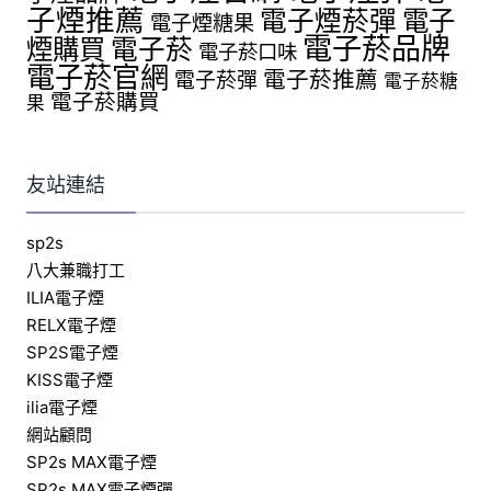
子煙推薦
電子煙菸彈
電子
電子煙糖果
電子菸品牌
煙購買
電子菸
電子菸口味
電子菸官網
電子菸推薦
電子菸彈
電子菸糖
電子菸購買
果
友站連結
sp2s
八大兼職打工
ILIA電子煙
RELX電子煙
SP2S電子煙
KISS電子煙
ilia電子煙
網站顧問
SP2s MAX電子煙
SP2s MAX電子煙彈