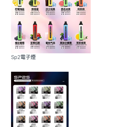
Sp2電子煙