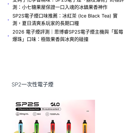
測：小七糖果屋保證一口入魂的冰鎮果香神作
SP2S電子煙口味推薦：冰紅茶 (Ice Black Tea) 實
測，夏日清爽系玩家的長期口糧
2026 電子煙評測｜思博睿SP2S電子煙主機與「藍莓
爆珠」口味：極致果香與冰爽的碰撞
SP2一次性電子煙