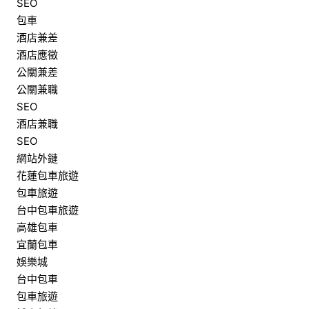
SEO
包車
酒店兼差
酒店應徵
公關兼差
公關兼職
SEO
酒店兼職
SEO
網站外鏈
花蓮包車旅遊
包車旅遊
台中包車旅遊
高雄包車
宜蘭包車
娛樂城
台中包車
包車旅遊