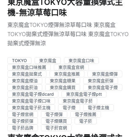
東京魔盒TOKYO大容量換彈式主
機-無涼草莓口味
東京魔盒TOKYO煙彈無涼草莓口味 東京魔盒
TOKYO拋棄式煙彈無涼草莓口味 東京魔盒TOKYO
拋棄式煙彈無涼
TOKYO
東京魔盒
東京魔盒口味
東京魔盒口味推薦
東京魔盒官網
東京魔盒拋棄式
東京魔盒推薦
東京魔盒煙彈
東京魔盒煙油
東京魔盒糖果
東京魔盒菸彈
東京魔盒菸油
東京魔盒購買
東京魔盒電子煙
東京魔盒電子煙dcard
東京魔盒電子煙ptt
東京魔盒電子煙口味
東京魔盒電子菸
東京魔盒電子菸主機
電子煙
電子煙主機
電子煙官網
電子煙彈
電子煙推薦
電子煙菸彈
電子煙購買
電子菸
電子菸品牌
電子菸官網