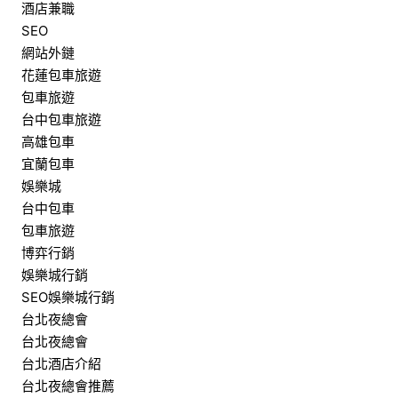
酒店兼職
SEO
網站外鏈
花蓮包車旅遊
包車旅遊
台中包車旅遊
高雄包車
宜蘭包車
娛樂城
台中包車
包車旅遊
博弈行銷
娛樂城行銷
SEO娛樂城行銷
台北夜總會
台北夜總會
台北酒店介紹
台北夜總會推薦