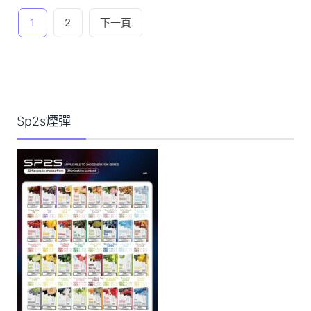
文
1
2
下一頁
章
分
頁
Sp2s煙彈