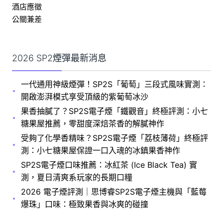
酒店應徵
公關兼差
2026 SP2煙彈最新消息
一代通用神級煙彈！SP2S「葡萄」三段式風味實測：
開啟澎湃模式享受頂級的紫葡萄冰沙
果香抽膩了？SP2S電子煙「鐵觀音」終極評測：小七
糖果屋推薦，零甜度深焙茶香的解膩神作
受夠了化學香精味？SP2S電子煙「荔枝薄荷」終極評
測：小七糖果屋保證一口入魂的冰鎮果香神作
SP2S電子煙口味推薦：冰紅茶 (Ice Black Tea) 實
測，夏日清爽系玩家的長期口糧
2026 電子煙評測｜思博睿SP2S電子煙主機與「藍莓
爆珠」口味：極致果香與冰爽的碰撞