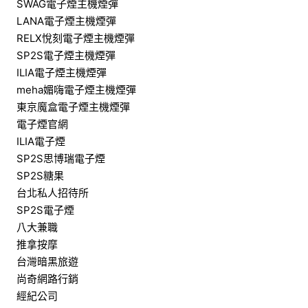
SWAG電子煙主機煙彈
LANA電子煙主機煙彈
RELX悅刻電子煙主機煙彈
SP2S電子煙主機煙彈
ILIA電子煙主機煙彈
meha媚嗨電子煙主機煙彈
東京魔盒電子煙主機煙彈
電子煙官網
ILIA電子煙
SP2S思博瑞電子煙
SP2S糖果
台北私人招待所
SP2S電子煙
八大兼職
推拿按摩
台灣暗黑旅遊
尚奇網路行銷
經紀公司