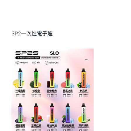
SP2一次性電子煙