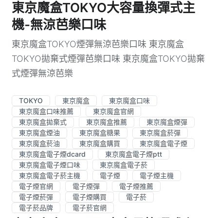
東京魔盒TOKYO大容量換彈式主
機-無涼芭樂口味
東京魔盒TOKYO煙彈無涼芭樂口味 東京魔盒
TOKYO拋棄式煙彈芭樂口味 東京魔盒TOKYO拋棄
式煙彈無涼芭樂
TOKYO
東京魔盒
東京魔盒口味
東京魔盒口味推薦
東京魔盒官網
東京魔盒拋棄式
東京魔盒推薦
東京魔盒煙彈
東京魔盒煙油
東京魔盒糖果
東京魔盒菸彈
東京魔盒菸油
東京魔盒購買
東京魔盒電子煙
東京魔盒電子煙dcard
東京魔盒電子煙ptt
東京魔盒電子煙口味
東京魔盒電子菸
東京魔盒電子菸主機
電子煙
電子煙主機
電子煙官網
電子煙彈
電子煙推薦
電子煙菸彈
電子煙購買
電子菸
電子菸品牌
電子菸官網