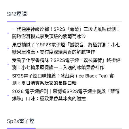
SP2煙彈
一代通用神級煙彈！SP2S「葡萄」三段式風味實測：
開啟澎湃模式享受頂級的紫葡萄冰沙
果香抽膩了？SP2S電子煙「鐵觀音」終極評測：小七
糖果屋推薦，零甜度深焙茶香的解膩神作
受夠了化學香精味？SP2S電子煙「荔枝薄荷」終極評
測：小七糖果屋保證一口入魂的冰鎮果香神作
SP2S電子煙口味推薦：冰紅茶 (Ice Black Tea) 實
測，夏日清爽系玩家的長期口糧
2026 電子煙評測｜思博睿SP2S電子煙主機與「藍莓
爆珠」口味：極致果香與冰爽的碰撞
Sp2s電子煙