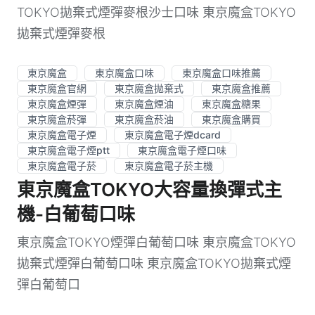
TOKYO拋棄式煙彈麥根沙士口味 東京魔盒TOKYO
拋棄式煙彈麥根
東京魔盒
東京魔盒口味
東京魔盒口味推薦
東京魔盒官網
東京魔盒拋棄式
東京魔盒推薦
東京魔盒煙彈
東京魔盒煙油
東京魔盒糖果
東京魔盒菸彈
東京魔盒菸油
東京魔盒購買
東京魔盒電子煙
東京魔盒電子煙dcard
東京魔盒電子煙ptt
東京魔盒電子煙口味
東京魔盒電子菸
東京魔盒電子菸主機
東京魔盒TOKYO大容量換彈式主
機-白葡萄口味
東京魔盒TOKYO煙彈白葡萄口味 東京魔盒TOKYO
拋棄式煙彈白葡萄口味 東京魔盒TOKYO拋棄式煙
彈白葡萄口