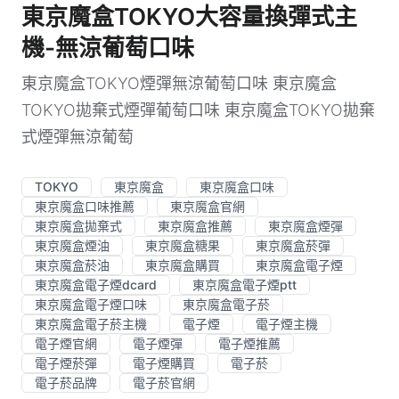
東京魔盒TOKYO大容量換彈式主
機-無涼葡萄口味
東京魔盒TOKYO煙彈無涼葡萄口味 東京魔盒
TOKYO拋棄式煙彈葡萄口味 東京魔盒TOKYO拋棄
式煙彈無涼葡萄
TOKYO
東京魔盒
東京魔盒口味
東京魔盒口味推薦
東京魔盒官網
東京魔盒拋棄式
東京魔盒推薦
東京魔盒煙彈
東京魔盒煙油
東京魔盒糖果
東京魔盒菸彈
東京魔盒菸油
東京魔盒購買
東京魔盒電子煙
東京魔盒電子煙dcard
東京魔盒電子煙ptt
東京魔盒電子煙口味
東京魔盒電子菸
東京魔盒電子菸主機
電子煙
電子煙主機
電子煙官網
電子煙彈
電子煙推薦
電子煙菸彈
電子煙購買
電子菸
電子菸品牌
電子菸官網