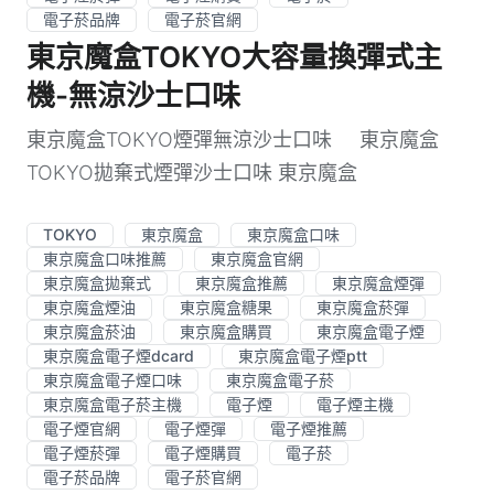
電子菸品牌
電子菸官網
東京魔盒TOKYO大容量換彈式主
機-無涼沙士口味
東京魔盒TOKYO煙彈無涼沙士口味 東京魔盒
TOKYO拋棄式煙彈沙士口味 東京魔盒
TOKYO
東京魔盒
東京魔盒口味
東京魔盒口味推薦
東京魔盒官網
東京魔盒拋棄式
東京魔盒推薦
東京魔盒煙彈
東京魔盒煙油
東京魔盒糖果
東京魔盒菸彈
東京魔盒菸油
東京魔盒購買
東京魔盒電子煙
東京魔盒電子煙dcard
東京魔盒電子煙ptt
東京魔盒電子煙口味
東京魔盒電子菸
東京魔盒電子菸主機
電子煙
電子煙主機
電子煙官網
電子煙彈
電子煙推薦
電子煙菸彈
電子煙購買
電子菸
電子菸品牌
電子菸官網