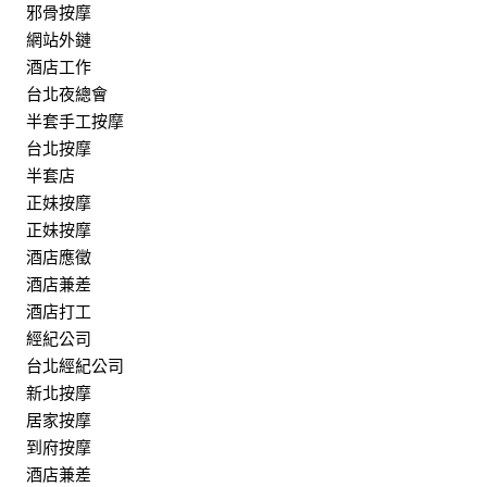
邪骨按摩
網站外鏈
酒店工作
台北夜總會
半套手工按摩
台北按摩
半套店
正妹按摩
正妹按摩
酒店應徵
酒店兼差
酒店打工
經紀公司
台北經紀公司
新北按摩
居家按摩
到府按摩
酒店兼差