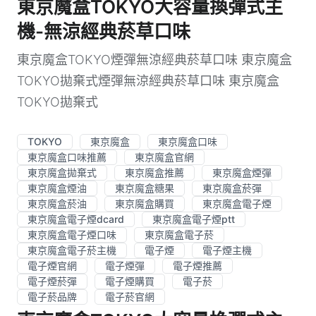
東京魔盒TOKYO大容量換彈式主
機-無涼經典菸草口味
東京魔盒TOKYO煙彈無涼經典菸草口味 東京魔盒
TOKYO拋棄式煙彈無涼經典菸草口味 東京魔盒
TOKYO拋棄式
TOKYO
東京魔盒
東京魔盒口味
東京魔盒口味推薦
東京魔盒官網
東京魔盒拋棄式
東京魔盒推薦
東京魔盒煙彈
東京魔盒煙油
東京魔盒糖果
東京魔盒菸彈
東京魔盒菸油
東京魔盒購買
東京魔盒電子煙
東京魔盒電子煙dcard
東京魔盒電子煙ptt
東京魔盒電子煙口味
東京魔盒電子菸
東京魔盒電子菸主機
電子煙
電子煙主機
電子煙官網
電子煙彈
電子煙推薦
電子煙菸彈
電子煙購買
電子菸
電子菸品牌
電子菸官網