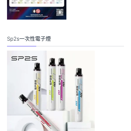
Sp2s一次性電子煙