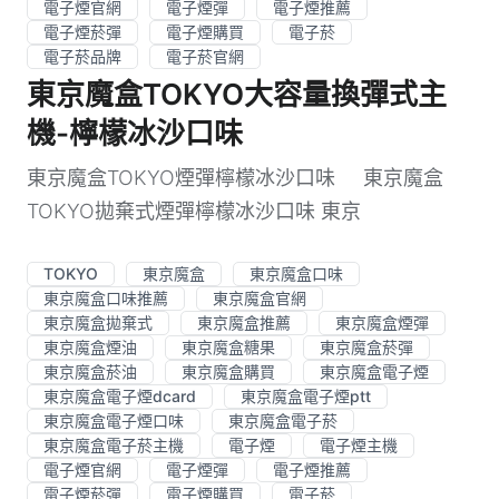
電子煙官網
電子煙彈
電子煙推薦
電子煙菸彈
電子煙購買
電子菸
電子菸品牌
電子菸官網
東京魔盒TOKYO大容量換彈式主
機-檸檬冰沙口味
東京魔盒TOKYO煙彈檸檬冰沙口味 東京魔盒
TOKYO拋棄式煙彈檸檬冰沙口味 東京
TOKYO
東京魔盒
東京魔盒口味
東京魔盒口味推薦
東京魔盒官網
東京魔盒拋棄式
東京魔盒推薦
東京魔盒煙彈
東京魔盒煙油
東京魔盒糖果
東京魔盒菸彈
東京魔盒菸油
東京魔盒購買
東京魔盒電子煙
東京魔盒電子煙dcard
東京魔盒電子煙ptt
東京魔盒電子煙口味
東京魔盒電子菸
東京魔盒電子菸主機
電子煙
電子煙主機
電子煙官網
電子煙彈
電子煙推薦
電子煙菸彈
電子煙購買
電子菸