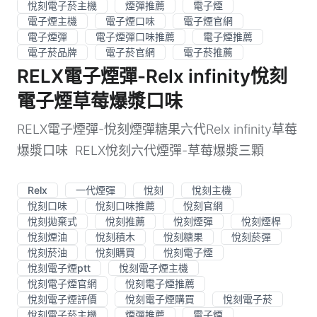
悅刻電子菸主機
煙彈推薦
電子煙
電子煙主機
電子煙口味
電子煙官網
電子煙彈
電子煙彈口味推薦
電子煙推薦
電子菸品牌
電子菸官網
電子菸推薦
RELX電子煙彈-Relx infinity悅刻
電子煙草莓爆漿口味
RELX電子煙彈-悅刻煙彈糖果六代Relx infinity草莓
爆漿口味 RELX悅刻六代煙彈-草莓爆漿三顆
Relx
一代煙彈
悅刻
悅刻主機
悅刻口味
悅刻口味推薦
悅刻官網
悅刻拋棄式
悅刻推薦
悅刻煙彈
悅刻煙桿
悅刻煙油
悅刻積木
悅刻糖果
悅刻菸彈
悅刻菸油
悅刻購買
悅刻電子煙
悅刻電子煙ptt
悅刻電子煙主機
悅刻電子煙官網
悅刻電子煙推薦
悅刻電子煙評價
悅刻電子煙購買
悅刻電子菸
悅刻電子菸主機
煙彈推薦
電子煙