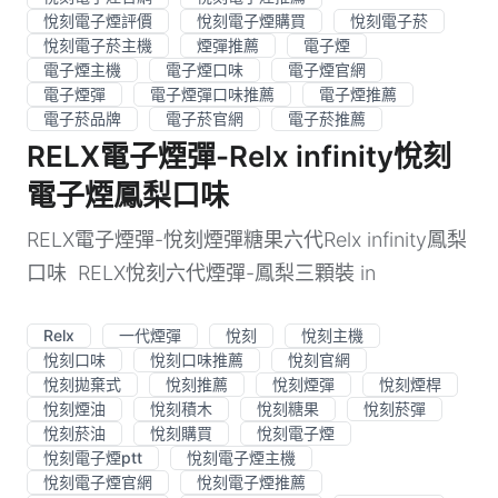
悅刻電子煙評價
悅刻電子煙購買
悅刻電子菸
悅刻電子菸主機
煙彈推薦
電子煙
電子煙主機
電子煙口味
電子煙官網
電子煙彈
電子煙彈口味推薦
電子煙推薦
電子菸品牌
電子菸官網
電子菸推薦
RELX電子煙彈-Relx infinity悅刻
電子煙鳳梨口味
RELX電子煙彈-悅刻煙彈糖果六代Relx infinity鳳梨
口味 RELX悅刻六代煙彈-鳳梨三顆裝 in
Relx
一代煙彈
悅刻
悅刻主機
悅刻口味
悅刻口味推薦
悅刻官網
悅刻拋棄式
悅刻推薦
悅刻煙彈
悅刻煙桿
悅刻煙油
悅刻積木
悅刻糖果
悅刻菸彈
悅刻菸油
悅刻購買
悅刻電子煙
悅刻電子煙ptt
悅刻電子煙主機
悅刻電子煙官網
悅刻電子煙推薦