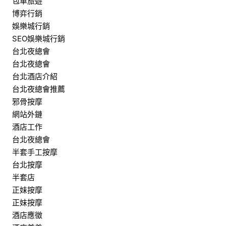
包車旅遊
博弈行銷
娛樂城行銷
SEO娛樂城行銷
台北夜總會
台北夜總會
台北酒店介紹
台北夜總會推薦
邪骨按摩
網站外鏈
酒店工作
台北夜總會
半套手工按摩
台北按摩
半套店
正妹按摩
正妹按摩
酒店應徵