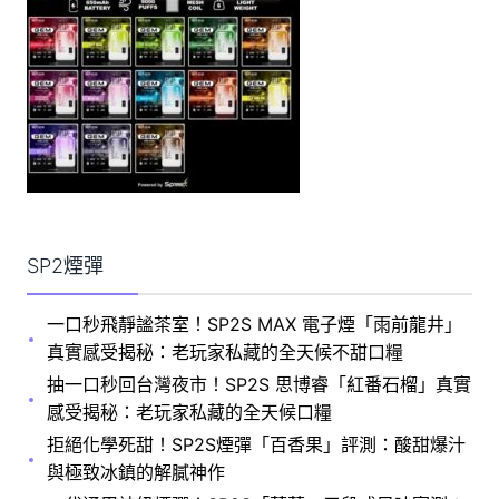
SP2煙彈
一口秒飛靜謐茶室！SP2S MAX 電子煙「雨前龍井」
真實感受揭秘：老玩家私藏的全天候不甜口糧
抽一口秒回台灣夜市！SP2S 思博睿「紅番石榴」真實
感受揭秘：老玩家私藏的全天候口糧
拒絕化學死甜！SP2S煙彈「百香果」評測：酸甜爆汁
與極致冰鎮的解膩神作