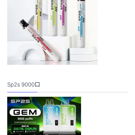
Sp2s 9000口