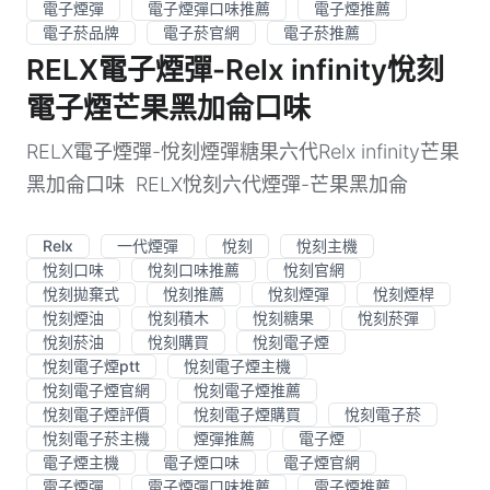
電子煙彈
電子煙彈口味推薦
電子煙推薦
電子菸品牌
電子菸官網
電子菸推薦
RELX電子煙彈-Relx infinity悅刻
電子煙芒果黑加侖口味
RELX電子煙彈-悅刻煙彈糖果六代Relx infinity芒果
黑加侖口味 RELX悅刻六代煙彈-芒果黑加侖
Relx
一代煙彈
悅刻
悅刻主機
悅刻口味
悅刻口味推薦
悅刻官網
悅刻拋棄式
悅刻推薦
悅刻煙彈
悅刻煙桿
悅刻煙油
悅刻積木
悅刻糖果
悅刻菸彈
悅刻菸油
悅刻購買
悅刻電子煙
悅刻電子煙ptt
悅刻電子煙主機
悅刻電子煙官網
悅刻電子煙推薦
悅刻電子煙評價
悅刻電子煙購買
悅刻電子菸
悅刻電子菸主機
煙彈推薦
電子煙
電子煙主機
電子煙口味
電子煙官網
電子煙彈
電子煙彈口味推薦
電子煙推薦