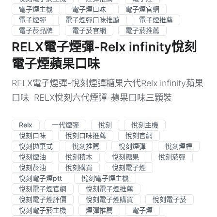
電子煙主機
電子煙口味
電子煙官網
電子煙彈
電子煙彈口味推薦
電子煙推薦
電子菸品牌
電子菸官網
電子菸推薦
RELX電子煙彈-Relx infinity悅刻
電子煙蘋果口味
RELX電子煙彈-悅刻煙彈糖果六代Relx infinity蘋果
口味 RELX悅刻六代煙彈-蘋果口味三顆裝
Relx
一代煙彈
悅刻
悅刻主機
悅刻口味
悅刻口味推薦
悅刻官網
悅刻拋棄式
悅刻推薦
悅刻煙彈
悅刻煙桿
悅刻煙油
悅刻積木
悅刻糖果
悅刻菸彈
悅刻菸油
悅刻購買
悅刻電子煙
悅刻電子煙ptt
悅刻電子煙主機
悅刻電子煙官網
悅刻電子煙推薦
悅刻電子煙評價
悅刻電子煙購買
悅刻電子菸
悅刻電子菸主機
煙彈推薦
電子煙