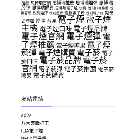
思博瑞推薦
思博瑞煙彈
思博瑞
推薦
思博瑞官網
菸彈
思博瑞購買
思博瑞電子煙
悅刻
悅
悅刻口味推薦
拋棄
悅刻煙彈
悅刻電子煙
刻官網
悅刻煙桿
悅刻電子菸
電子煙
電子煙
煙彈
菸彈
式煙彈
主機
電子煙品牌
電子煙口味
電子煙官網
電子煙彈
電
子煙推薦
電子煙
電子煙糖果
菸彈
電子煙購買
電子菸
電子
電子菸品牌
電子菸
菸口味
官網
電子菸推薦
電子菸彈
電子菸
電子菸購買
糖果
友站連結
sp2s
八大兼職打工
ILIA電子煙
RELX電子煙