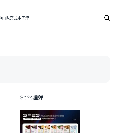
000口拋棄式電子煙
搜
尋
關
鍵
字:
Sp2s煙彈