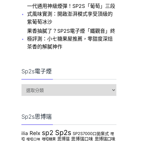
一代通用神級煙彈！SP2S「葡萄」三段
式風味實測：開啟澎湃模式享受頂級的
紫葡萄冰沙
果香抽膩了？SP2S電子煙「鐵觀音」終
極評測：小七糖果屋推薦，零甜度深焙
茶香的解膩神作
Sp2s電子煙
sp2s
電
子
煙
Sp2s思博瑞
Sp2s
sp2
Relx
ilia
SP2S7000口拋棄式
哩
思博瑞
思博瑞口味
思博瑞口味
啞
哩啞糖果
哩啞口味