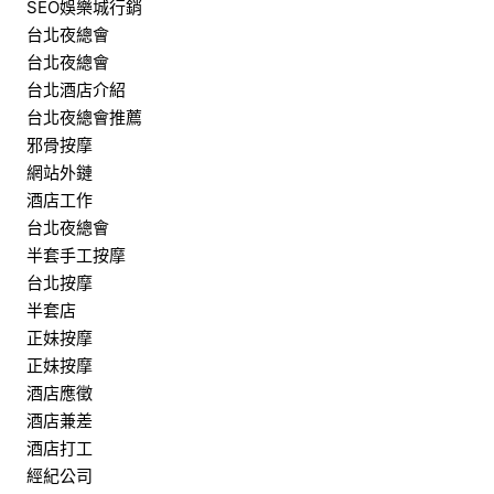
SEO娛樂城行銷
台北夜總會
台北夜總會
台北酒店介紹
台北夜總會推薦
邪骨按摩
網站外鏈
酒店工作
台北夜總會
半套手工按摩
台北按摩
半套店
正妹按摩
正妹按摩
酒店應徵
酒店兼差
酒店打工
經紀公司