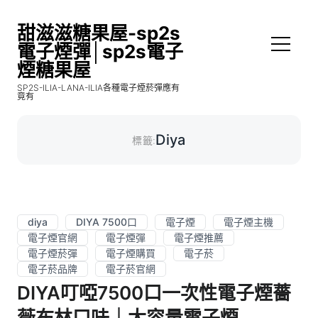
甜滋滋糖果屋-sp2s
電子煙彈│sp2s電子
煙糖果屋
SP2S-ILIA-LANA-ILIA各種電子煙菸彈應有
竟有
Diya
標籤:
diya
DIYA 7500口
電子煙
電子煙主機
電子煙官網
電子煙彈
電子煙推薦
電子煙菸彈
電子煙購買
電子菸
電子菸品牌
電子菸官網
DIYA叮啞7500口一次性電子煙薔
薇布林口味｜大容量電子煙