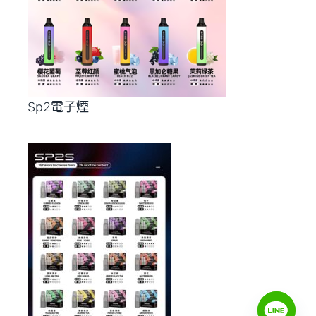
Sp2電子煙
Y
T
A