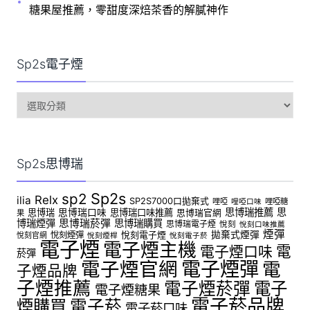
糖果屋推薦，零甜度深焙茶香的解膩神作
Sp2s電子煙
sp2s
電
子
煙
Sp2s思博瑞
Sp2s
sp2
Relx
ilia
SP2S7000口拋棄式
哩啞
哩啞糖
哩啞口味
思博瑞推薦
思
思博瑞
思博瑞口味
思博瑞口味推薦
思博瑞官網
果
博瑞煙彈
思博瑞菸彈
思博瑞購買
思博瑞電子煙
悅刻
悅刻口味推薦
煙彈
拋棄式煙彈
悅刻煙彈
悅刻電子煙
悅刻官網
悅刻煙桿
悅刻電子菸
電子煙
電子煙主機
電
電子煙口味
菸彈
電子煙官網
電子煙彈
電
子煙品牌
子煙推薦
電子煙菸彈
電子
電子煙糖果
電子菸品牌
煙購買
電子菸
電子菸口味