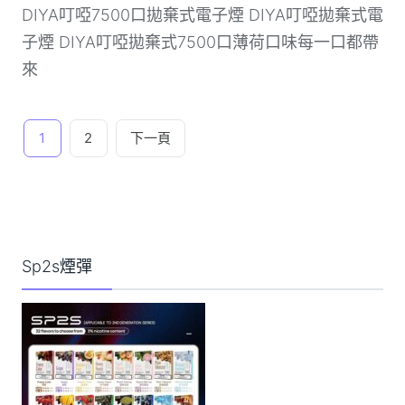
DIYA叮啞7500口拋棄式電子煙 DIYA叮啞拋棄式電
子煙 DIYA叮啞拋棄式7500口薄荷口味每一口都帶
來
文
1
2
下一頁
章
分
頁
Sp2s煙彈