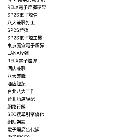
RELX電子煙彈糖果
SP2S電子煙彈
八大兼職打工
SP2S煙彈
SP2S電子煙主機
東京魔盒電子煙彈
LANA煙彈
RELX電子煙彈
酒店兼職
八大兼職
酒店經紀
台北八大工作
台北酒店經紀
網路行銷
SEO搜尋引擎優化
網站架設
電子煙廣告代操