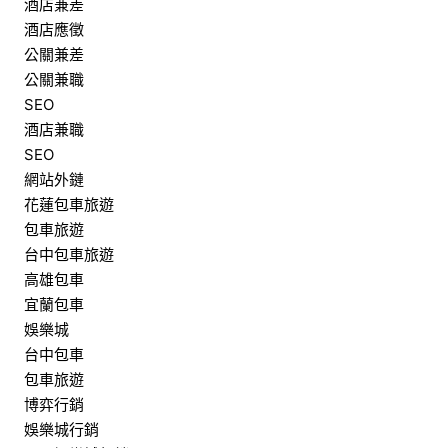
酒店兼差
酒店應徵
公關兼差
公關兼職
SEO
酒店兼職
SEO
網站外鏈
花蓮包車旅遊
包車旅遊
台中包車旅遊
高雄包車
宜蘭包車
娛樂城
台中包車
包車旅遊
博弈行銷
娛樂城行銷