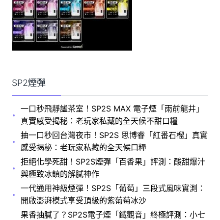
SP2煙彈
一口秒飛靜謐茶室！SP2S MAX 電子煙「雨前龍井」
真實感受揭秘：老玩家私藏的全天候不甜口糧
抽一口秒回台灣夜市！SP2S 思博睿「紅番石榴」真實
感受揭秘：老玩家私藏的全天候口糧
拒絕化學死甜！SP2S煙彈「百香果」評測：酸甜爆汁
與極致冰鎮的解膩神作
一代通用神級煙彈！SP2S「葡萄」三段式風味實測：
開啟澎湃模式享受頂級的紫葡萄冰沙
果香抽膩了？SP2S電子煙「鐵觀音」終極評測：小七