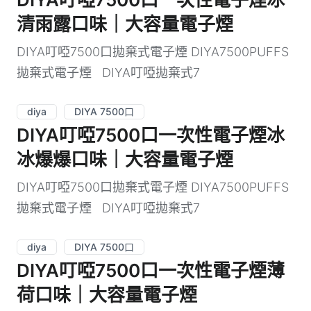
清雨露口味｜大容量電子煙
DIYA叮啞7500口拋棄式電子煙 DIYA7500PUFFS
拋棄式電子煙 DIYA叮啞拋棄式7
diya
DIYA 7500口
DIYA叮啞7500口一次性電子煙冰
冰爆爆口味｜大容量電子煙
DIYA叮啞7500口拋棄式電子煙 DIYA7500PUFFS
拋棄式電子煙 DIYA叮啞拋棄式7
diya
DIYA 7500口
DIYA叮啞7500口一次性電子煙薄
荷口味｜大容量電子煙