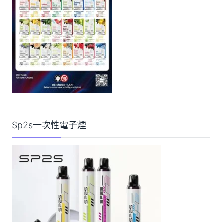
Sp2s一次性電子煙