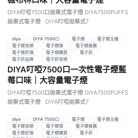
DIYA叮啞7500口拋棄式電子煙 DIYA7500PUFFS
拋棄式電子煙 DIYA叮啞拋棄式7
diya
DIYA 7500口
電子煙
電子煙主機
電子煙官網
電子煙彈
電子煙推薦
電子煙菸彈
電子煙購買
電子菸
電子菸品牌
電子菸官網
DIYA叮啞7500口一次性電子煙藍
莓口味｜大容量電子煙
DIYA叮啞7500口拋棄式電子煙 DIYA7500PUFFS
拋棄式電子煙 DIYA叮啞拋棄式7
diya
DIYA 7500口
電子煙
電子煙主機
電子煙官網
電子煙彈
電子煙推薦
電子煙菸彈
電子煙購買
電子菸