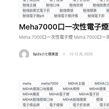
魅嗨主機
魅嗨口味
魅嗨官網
魅嗨拋棄
魅嗨拋棄式電子菸
魅嗨煙彈
魅嗨糖果
魅嗨電子煙ptt
魅嗨電子煙評價
魅嗨電子菸
Meha7000口一次性電子
Meha 7000口一次性電子煙 Meha 7000
Sp2s小七糖果屋
15 12 月, 2025
meha
meha7000
MEHA主機
MEHA
MEHA煙彈口味推薦
MEHA煙桿
MEHA糖果
MEHA購買
MEHA電子煙
MEHA電子菸
MEHA魅嗨煙彈口味
MEHA魅嗨糖果
煙彈
電子煙品牌
電子煙彈
電子菸官網
電子