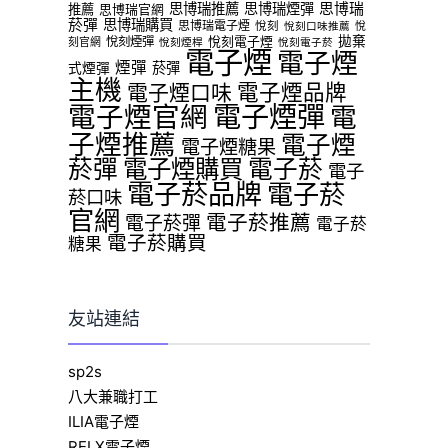
思博瑞推薦
思博瑞煙彈
思博瑞
推薦
思博瑞官網
菸彈
思博瑞購買
思博瑞電子煙
悅刻
悅
悅刻口味推薦
拋棄
悅刻煙彈
悅刻電子煙
刻官網
悅刻煙桿
悅刻電子菸
電子煙
電子煙
煙彈
菸彈
式煙彈
主機
電子煙品牌
電子煙口味
電子煙官網
電子煙彈
電
子煙推薦
電子煙
電子煙糖果
菸彈
電子煙購買
電子菸
電子
電子菸品牌
電子菸
菸口味
官網
電子菸推薦
電子菸彈
電子菸
電子菸購買
糖果
友站連結
sp2s
八大兼職打工
ILIA電子煙
RELX電子煙