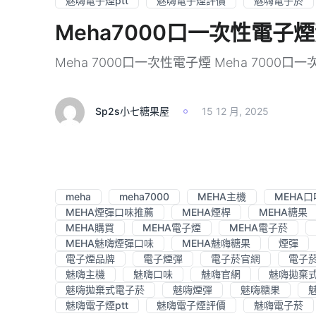
魅嗨電子煙ptt
魅嗨電子煙評價
魅嗨電子菸
Meha7000口一次性電子
Meha 7000口一次性電子煙 Meha 7000
Sp2s小七糖果屋
15 12 月, 2025
meha
meha7000
MEHA主機
MEHA
MEHA煙彈口味推薦
MEHA煙桿
MEHA糖果
MEHA購買
MEHA電子煙
MEHA電子菸
MEHA魅嗨煙彈口味
MEHA魅嗨糖果
煙彈
電子煙品牌
電子煙彈
電子菸官網
電子
魅嗨主機
魅嗨口味
魅嗨官網
魅嗨拋棄
魅嗨拋棄式電子菸
魅嗨煙彈
魅嗨糖果
魅嗨電子煙ptt
魅嗨電子煙評價
魅嗨電子菸