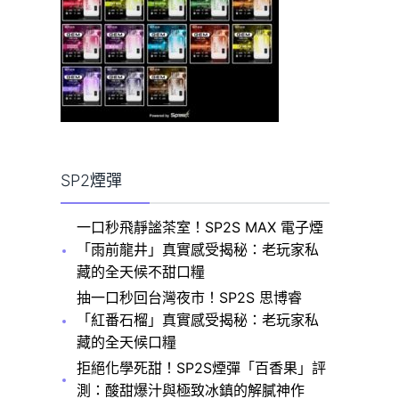
SP2煙彈
一口秒飛靜謐茶室！SP2S MAX 電子煙
「雨前龍井」真實感受揭秘：老玩家私
藏的全天候不甜口糧
抽一口秒回台灣夜市！SP2S 思博睿
「紅番石榴」真實感受揭秘：老玩家私
藏的全天候口糧
拒絕化學死甜！SP2S煙彈「百香果」評
測：酸甜爆汁與極致冰鎮的解膩神作