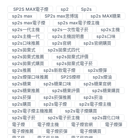
SP2S MAX電子煙
sp2
Sp2s
sp2s max
SP2s max思博瑞
sp2s MAX糖果
sp2s max電子煙
sp2s max電子煙主機
sp2s一代主機
sp2s一次性電子菸
sp2s主機
sp2s主機一代
sp2s主機說明書
sp2s口味
sp2s口味推薦
sp2s官網
sp2s官網購買
sp2s拋棄式
sp2s拋棄式四代
sp2s拋棄式推薦
sp2s拋棄式評價
sp2s拋棄式購買
sp2s拋棄式電子菸
sp2s推薦
sp2s新款電子煙
sp2s煙彈
sp2s煙彈口味推薦
SP2S煙桿
sp2s煙油
sp2s糖果
sp2s糖果口味
sp2s糖果官網
sp2s糖果推薦
sp2s糖果評價
sp2s糖果購買
sp2s菸彈
sp2s菸彈推薦
sp2s菸油
sp2s購買
sp2s電子煙
sp2s電子煙主機
sp2s電子煙主機推薦
sp2s電子煙購買
sp2s電子菸
sp2s電子菸主機
sp2s霧化口味
電子煙
電子煙主機
電子煙官網
電子煙彈
電子煙推薦
電子煙菸彈
電子煙購買
電子菸
電子菸品牌
電子菸官網