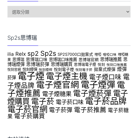
sp2s
電
子
煙
Sp2s思博瑞
Sp2s
sp2
Relx
ilia
SP2S7000口拋棄式
哩啞
哩啞糖
哩啞口味
思博瑞推薦
思
思博瑞
思博瑞口味
思博瑞口味推薦
思博瑞官網
果
博瑞煙彈
思博瑞菸彈
思博瑞購買
思博瑞電子煙
悅刻
悅刻口味推薦
煙彈
拋棄式煙彈
悅刻煙彈
悅刻電子煙
悅刻官網
悅刻煙桿
悅刻電子菸
電子煙
電子煙主機
電
電子煙口味
菸彈
電子煙官網
電子煙彈
電
子煙品牌
子煙推薦
電子煙菸彈
電子
電子煙糖果
電子菸品牌
煙購買
電子菸
電子菸口味
電子菸官網
電子菸推薦
電子菸彈
電子菸糖
電子菸購買
果