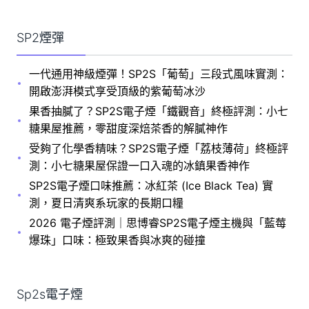
SP2煙彈
一代通用神級煙彈！SP2S「葡萄」三段式風味實測：
開啟澎湃模式享受頂級的紫葡萄冰沙
果香抽膩了？SP2S電子煙「鐵觀音」終極評測：小七
糖果屋推薦，零甜度深焙茶香的解膩神作
受夠了化學香精味？SP2S電子煙「荔枝薄荷」終極評
測：小七糖果屋保證一口入魂的冰鎮果香神作
SP2S電子煙口味推薦：冰紅茶 (Ice Black Tea) 實
測，夏日清爽系玩家的長期口糧
2026 電子煙評測｜思博睿SP2S電子煙主機與「藍莓
爆珠」口味：極致果香與冰爽的碰撞
Sp2s電子煙