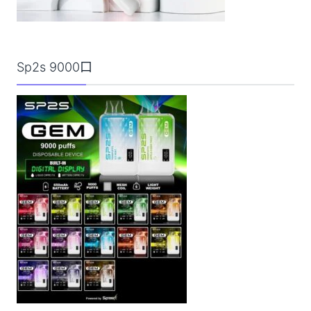
Sp2s 9000口