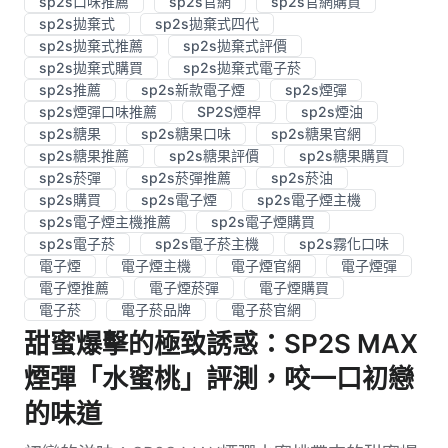
sp2s口味推薦
sp2s官網
sp2s官網購買
sp2s拋棄式
sp2s拋棄式四代
sp2s拋棄式推薦
sp2s拋棄式評價
sp2s拋棄式購買
sp2s拋棄式電子菸
sp2s推薦
sp2s新款電子煙
sp2s煙彈
sp2s煙彈口味推薦
SP2S煙桿
sp2s煙油
sp2s糖果
sp2s糖果口味
sp2s糖果官網
sp2s糖果推薦
sp2s糖果評價
sp2s糖果購買
sp2s菸彈
sp2s菸彈推薦
sp2s菸油
sp2s購買
sp2s電子煙
sp2s電子煙主機
sp2s電子煙主機推薦
sp2s電子煙購買
sp2s電子菸
sp2s電子菸主機
sp2s霧化口味
電子煙
電子煙主機
電子煙官網
電子煙彈
電子煙推薦
電子煙菸彈
電子煙購買
電子菸
電子菸品牌
電子菸官網
甜蜜爆擊的極致誘惑：SP2S MAX
煙彈「水蜜桃」評測，咬一口初戀
的味道