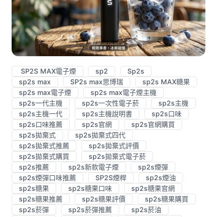
SP2S MAX電子煙
sp2
Sp2s
sp2s max
SP2s max思博瑞
sp2s MAX糖果
sp2s max電子煙
sp2s max電子煙主機
sp2s一代主機
sp2s一次性電子菸
sp2s主機
sp2s主機一代
sp2s主機說明書
sp2s口味
sp2s口味推薦
sp2s官網
sp2s官網購買
sp2s拋棄式
sp2s拋棄式四代
sp2s拋棄式推薦
sp2s拋棄式評價
sp2s拋棄式購買
sp2s拋棄式電子菸
sp2s推薦
sp2s新款電子煙
sp2s煙彈
sp2s煙彈口味推薦
SP2S煙桿
sp2s煙油
sp2s糖果
sp2s糖果口味
sp2s糖果官網
sp2s糖果推薦
sp2s糖果評價
sp2s糖果購買
sp2s菸彈
sp2s菸彈推薦
sp2s菸油