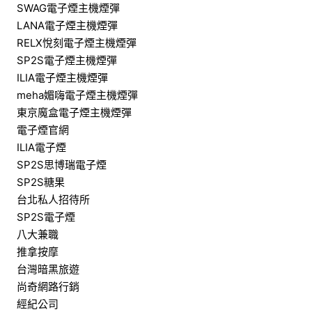
SWAG電子煙主機煙彈
LANA電子煙主機煙彈
RELX悅刻電子煙主機煙彈
SP2S電子煙主機煙彈
ILIA電子煙主機煙彈
meha媚嗨電子煙主機煙彈
東京魔盒電子煙主機煙彈
電子煙官網
ILIA電子煙
SP2S思博瑞電子煙
SP2S糖果
台北私人招待所
SP2S電子煙
八大兼職
推拿按摩
台灣暗黑旅遊
尚奇網路行銷
經紀公司