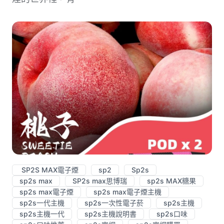
SP2S MAX電子煙
sp2
Sp2s
sp2s max
SP2s max思博瑞
sp2s MAX糖果
sp2s max電子煙
sp2s max電子煙主機
sp2s一代主機
sp2s一次性電子菸
sp2s主機
sp2s主機一代
sp2s主機說明書
sp2s口味