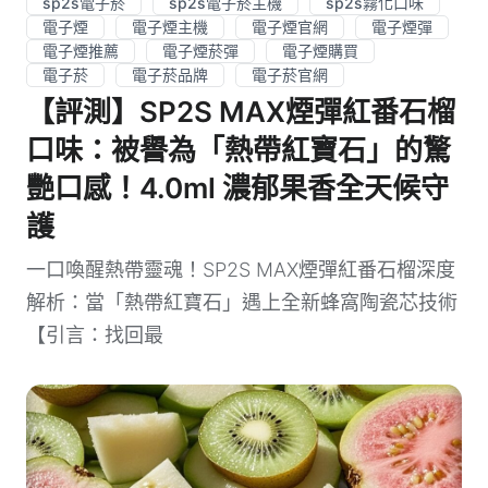
sp2s電子菸
sp2s電子菸主機
sp2s霧化口味
電子煙
電子煙主機
電子煙官網
電子煙彈
電子煙推薦
電子煙菸彈
電子煙購買
電子菸
電子菸品牌
電子菸官網
【評測】SP2S MAX煙彈紅番石榴
口味：被譽為「熱帶紅寶石」的驚
艷口感！4.0ml 濃郁果香全天候守
護
一口喚醒熱帶靈魂！SP2S MAX煙彈紅番石榴深度
解析：當「熱帶紅寶石」遇上全新蜂窩陶瓷芯技術
【引言：找回最