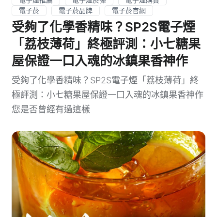
電子菸
電子菸品牌
電子菸官網
受夠了化學香精味？SP2S電子煙
「荔枝薄荷」終極評測：小七糖果
屋保證一口入魂的冰鎮果香神作
受夠了化學香精味？SP2S電子煙「荔枝薄荷」終
極評測：小七糖果屋保證一口入魂的冰鎮果香神作
您是否曾經有過這樣