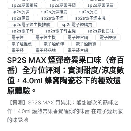
sp2s糖果推薦
sp2s糖果評價
sp2s糖果購買
sp2s菸彈
sp2s菸彈推薦
sp2s菸油
sp2s購買
sp2s電子煙
sp2s電子煙主機
sp2s電子煙主機推薦
sp2s電子煙購買
sp2s電子菸
sp2s電子菸主機
sp2s霧化口味
電子煙
電子煙主機
電子煙官網
電子煙彈
電子煙推薦
電子煙菸彈
電子煙購買
電子菸
電子菸品牌
電子菸官網
SP2S MAX 煙彈奇異果口味（奇百
番）全方位評測：實測甜度/涼度數
值，4.0ml 蜂窩陶瓷芯下的極致還
原體驗。
【實測】SP2S MAX 奇異果：酸甜層次的巔峰之
作！4.0ml 讓熱帶果香覺醒你的味蕾 在電子煙玩家
的味覺地