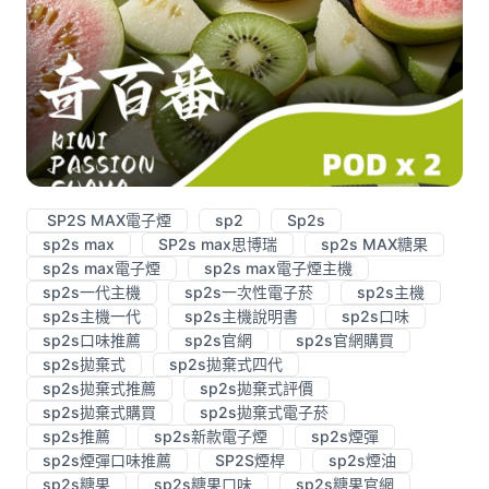
SP2S MAX電子煙
sp2
Sp2s
sp2s max
SP2s max思博瑞
sp2s MAX糖果
sp2s max電子煙
sp2s max電子煙主機
sp2s一代主機
sp2s一次性電子菸
sp2s主機
sp2s主機一代
sp2s主機說明書
sp2s口味
sp2s口味推薦
sp2s官網
sp2s官網購買
sp2s拋棄式
sp2s拋棄式四代
sp2s拋棄式推薦
sp2s拋棄式評價
sp2s拋棄式購買
sp2s拋棄式電子菸
sp2s推薦
sp2s新款電子煙
sp2s煙彈
sp2s煙彈口味推薦
SP2S煙桿
sp2s煙油
sp2s糖果
sp2s糖果口味
sp2s糖果官網