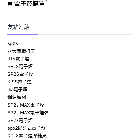
電子菸購買
果
友站連結
sp2s
八大兼職打工
ILIA電子煙
RELX電子煙
SP2S電子煙
KISS電子煙
ilia電子煙
網站顧問
SP2s MAX電子煙
SP2s MAX電子煙彈
SP2s電子煙
sps2拋棄式電子菸
RELX電子煙彈糖果