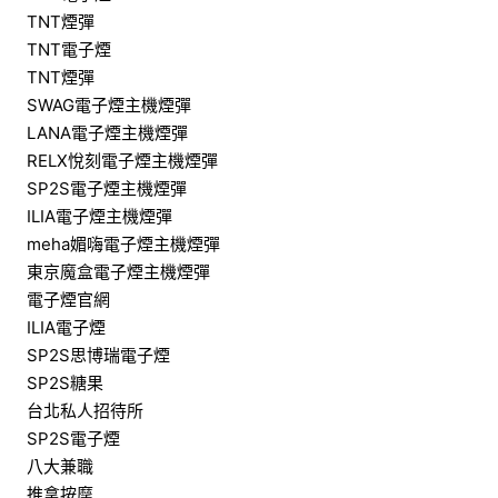
TNT煙彈
TNT電子煙
TNT煙彈
SWAG電子煙主機煙彈
LANA電子煙主機煙彈
RELX悅刻電子煙主機煙彈
SP2S電子煙主機煙彈
ILIA電子煙主機煙彈
meha媚嗨電子煙主機煙彈
東京魔盒電子煙主機煙彈
電子煙官網
ILIA電子煙
SP2S思博瑞電子煙
SP2S糖果
台北私人招待所
SP2S電子煙
八大兼職
推拿按摩