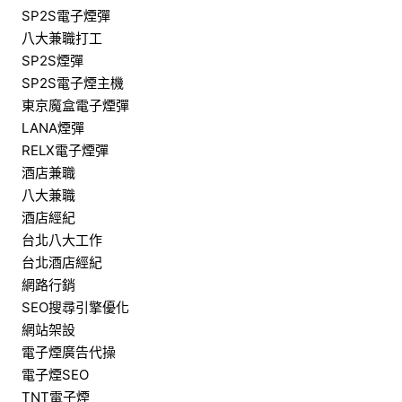
SP2S電子煙彈
八大兼職打工
SP2S煙彈
SP2S電子煙主機
東京魔盒電子煙彈
LANA煙彈
RELX電子煙彈
酒店兼職
八大兼職
酒店經紀
台北八大工作
台北酒店經紀
網路行銷
SEO搜尋引擎優化
網站架設
電子煙廣告代操
電子煙SEO
TNT電子煙