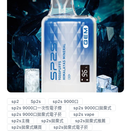
sp2
Sp2s
sp2s 9000口
sp2s 9000口一次性電子煙
sp2s 9000口拋棄式
sp2s 9000口拋棄式電子菸
sp2s vape
sp2s主機
sp2s拋棄式
sp2s拋棄式推薦
sp2s拋棄式購買
sp2s拋棄式電子菸