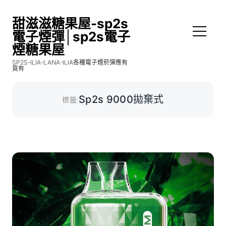
甜滋滋糖果屋-sp2s
電子煙彈│sp2s電子
煙糖果屋
SP2S-ILIA-LANA-ILIA各種電子煙菸彈應有
竟有
Sp2s 9000拋棄式
標籤: