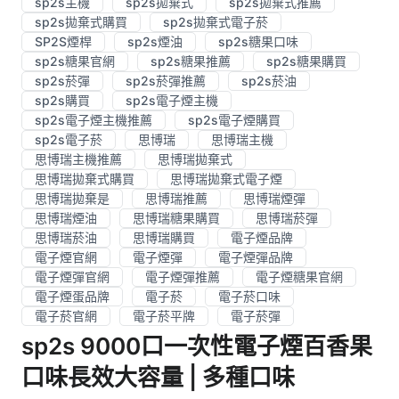
sp2s主機
sp2s拋棄式
sp2s拋棄式推薦
sp2s拋棄式購買
sp2s拋棄式電子菸
SP2S煙桿
sp2s煙油
sp2s糖果口味
sp2s糖果官網
sp2s糖果推薦
sp2s糖果購買
sp2s菸彈
sp2s菸彈推薦
sp2s菸油
sp2s購買
sp2s電子煙主機
sp2s電子煙主機推薦
sp2s電子煙購買
sp2s電子菸
思博瑞
思博瑞主機
思博瑞主機推薦
思博瑞拋棄式
思博瑞拋棄式購買
思博瑞拋棄式電子煙
思博瑞拋棄是
思博瑞推薦
思博瑞煙彈
思博瑞煙油
思博瑞糖果購買
思博瑞菸彈
思博瑞菸油
思博瑞購買
電子煙品牌
電子煙官網
電子煙彈
電子煙彈品牌
電子煙彈官網
電子煙彈推薦
電子煙糖果官網
電子煙蛋品牌
電子菸
電子菸口味
電子菸官網
電子菸平牌
電子菸彈
sp2s 9000口一次性電子煙百香果
口味長效大容量 | 多種口味