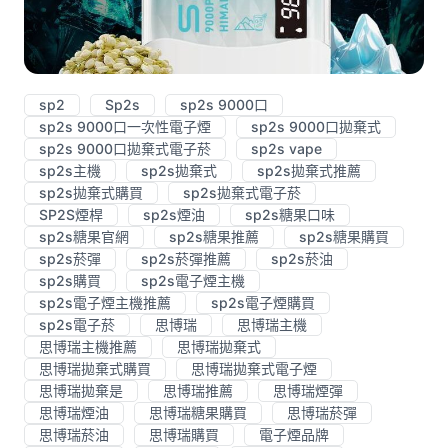
sp2
Sp2s
sp2s 9000口
sp2s 9000口一次性電子煙
sp2s 9000口拋棄式
sp2s 9000口拋棄式電子菸
sp2s vape
sp2s主機
sp2s拋棄式
sp2s拋棄式推薦
sp2s拋棄式購買
sp2s拋棄式電子菸
SP2S煙桿
sp2s煙油
sp2s糖果口味
sp2s糖果官網
sp2s糖果推薦
sp2s糖果購買
sp2s菸彈
sp2s菸彈推薦
sp2s菸油
sp2s購買
sp2s電子煙主機
sp2s電子煙主機推薦
sp2s電子煙購買
sp2s電子菸
思博瑞
思博瑞主機
思博瑞主機推薦
思博瑞拋棄式
思博瑞拋棄式購買
思博瑞拋棄式電子煙
思博瑞拋棄是
思博瑞推薦
思博瑞煙彈
思博瑞煙油
思博瑞糖果購買
思博瑞菸彈
思博瑞菸油
思博瑞購買
電子煙品牌