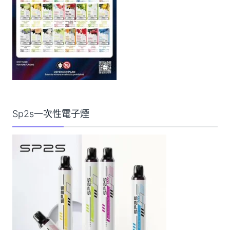
Sp2s一次性電子煙