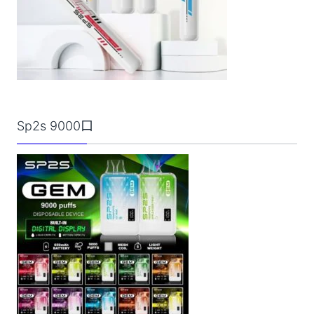
Sp2s 9000口