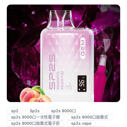
sp2
Sp2s
sp2s 9000口
sp2s 9000口一次性電子煙
sp2s 9000口拋棄式
sp2s 9000口拋棄式電子菸
sp2s vape