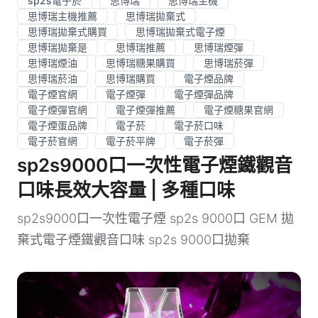
sp2s電子菸
思博瑞
思博瑞主機
思博瑞主機推薦
思博瑞拋棄式
思博瑞拋棄式購買
思博瑞拋棄式電子煙
思博瑞拋棄是
思博瑞推薦
思博瑞煙彈
思博瑞煙油
思博瑞糖果購買
思博瑞菸彈
思博瑞菸油
思博瑞購買
電子煙品牌
電子煙官網
電子煙彈
電子煙彈品牌
電子煙彈官網
電子煙彈推薦
電子煙糖果官網
電子煙蛋品牌
電子菸
電子菸口味
電子菸官網
電子菸平牌
電子菸彈
sp2s9000口一次性電子煙鐵觀音
口味長效大容量 | 多種口味
sp2s9000口一次性電子煙 sp2s 9000口 GEM 拋
棄式電子煙鐵觀音口味 sp2s 9000口拋棄