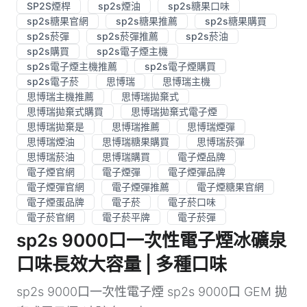
SP2S煙桿
sp2s煙油
sp2s糖果口味
sp2s糖果官網
sp2s糖果推薦
sp2s糖果購買
sp2s菸彈
sp2s菸彈推薦
sp2s菸油
sp2s購買
sp2s電子煙主機
sp2s電子煙主機推薦
sp2s電子煙購買
sp2s電子菸
思博瑞
思博瑞主機
思博瑞主機推薦
思博瑞拋棄式
思博瑞拋棄式購買
思博瑞拋棄式電子煙
思博瑞拋棄是
思博瑞推薦
思博瑞煙彈
思博瑞煙油
思博瑞糖果購買
思博瑞菸彈
思博瑞菸油
思博瑞購買
電子煙品牌
電子煙官網
電子煙彈
電子煙彈品牌
電子煙彈官網
電子煙彈推薦
電子煙糖果官網
電子煙蛋品牌
電子菸
電子菸口味
電子菸官網
電子菸平牌
電子菸彈
sp2s 9000口一次性電子煙冰礦泉
口味長效大容量 | 多種口味
sp2s 9000口一次性電子煙 sp2s 9000口 GEM 拋