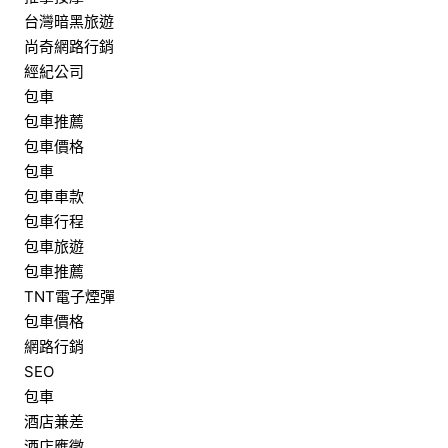
台灣暗黑旅遊
尚奇網路行銷
經紀公司
包車
包車推薦
包車價格
包車
包車車款
包車行程
包車旅遊
包車推薦
TNT電子煙彈
包車價格
網路行銷
SEO
包車
酒店兼差
酒店應徵