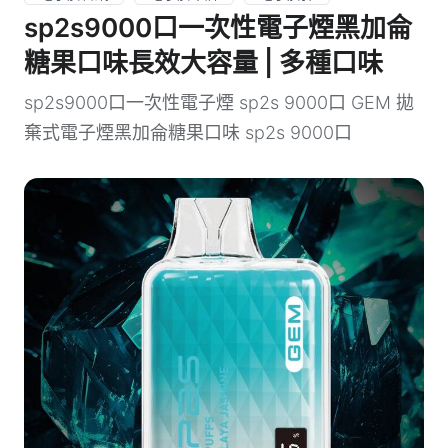
sp2s9000口一次性電子煙黑加侖
糖果口味長效大容量 | 多種口味
sp2s9000口一次性電子煙 sp2s 9000口 GEM 拋
棄式電子煙黑加侖糖果口味 sp2s 9000口