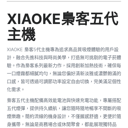
XIAOKE梟客五代
主機
XIAOKE 梟客5代主機專為追求高品質吸煙體驗的用戶設
計，融合先進科技與時尚美學，打造無可挑剔的電子菸體
驗。作為梟客系列最新力作，採用創新加熱技術，確保每
一口煙霧都細膩均勻，無論您偏好清新淡雅或濃鬱飽滿的
口感，皆可透過可調節功率設定自由切換，完美滿足個性
化需求。
梟客五代主機配備高效能電池與快速充電功能，專屬搭配
五代煙彈，提供持久續航，讓您隨時隨地暢享不間斷的吸
煙樂趣。簡約流線的機身設計，不僅握感舒適，更便於隨
身攜帶，無論是商務場合或休閒聚會，都能展現獨特品