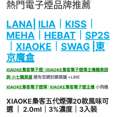
熱門電子煙品牌推薦
LANA
|
ILIA
｜
KISS
｜
MEHA
｜
HEBAT
｜
SP2S
｜
XIAOKE
｜
SWAG
|
東
京魔盒
XIAOKE梟客電子煙│IXIAOKE梟客電子煙彈主機糖果諮
詢 小七糖果屋
避免官網封鎖建議 +LINE
XIAOKE梟客電子煙彈
│
XIAOKE梟客電子煙主機
小飛機
XIAOKE梟客五代煙彈20款風味可
選 ｜ 2.0ml｜3%濃度｜3入裝