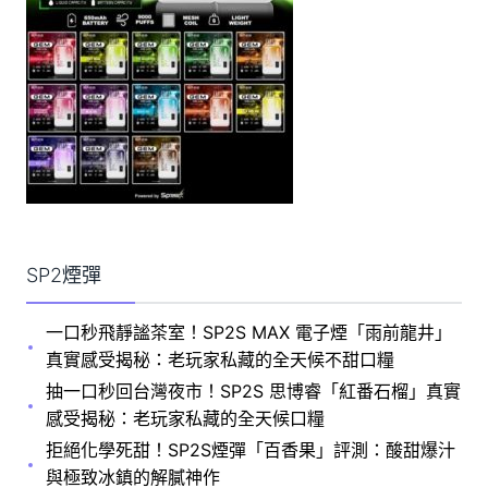
SP2煙彈
一口秒飛靜謐茶室！SP2S MAX 電子煙「雨前龍井」
真實感受揭秘：老玩家私藏的全天候不甜口糧
抽一口秒回台灣夜市！SP2S 思博睿「紅番石榴」真實
感受揭秘：老玩家私藏的全天候口糧
拒絕化學死甜！SP2S煙彈「百香果」評測：酸甜爆汁
與極致冰鎮的解膩神作