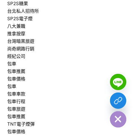
SP2S糖果
台北私人招待所
SP2S電子煙
八大兼職
推拿按摩
台灣暗黑旅遊
尚奇網路行銷
經紀公司
包車
包車推薦
Y
包車價格
T
A
包車
H
C
包車車款
E
D
包車行程
I
包車旅遊
H
包車推薦
TNT電子煙彈
包車價格