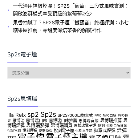
一代通用神級煙彈！SP2S「葡萄」三段式風味實測：
開啟澎湃模式享受頂級的紫葡萄冰沙
果香抽膩了？SP2S電子煙「鐵觀音」終極評測：小七
糖果屋推薦，零甜度深焙茶香的解膩神作
Sp2s電子煙
sp2s
電
子
煙
Sp2s思博瑞
Sp2s
sp2
Relx
ilia
SP2S7000口拋棄式
哩啞
哩啞糖
哩啞口味
思博瑞推薦
思
思博瑞
思博瑞口味
思博瑞口味推薦
思博瑞官網
果
博瑞煙彈
思博瑞菸彈
思博瑞購買
思博瑞電子煙
悅刻
悅刻口味推薦
煙彈
拋棄式煙彈
悅刻煙彈
悅刻電子煙
悅刻官網
悅刻煙桿
悅刻電子菸
電子煙
電子煙主機
電
電子煙口味