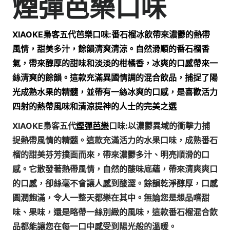
煙彈芭樂口味
XIAOKE梟客五代
芭樂
口味:番石榴冰飲帶來濃鬱的熱帶
風情，甜美多汁，餘韻清爽清涼。自然滑順的番石榴香
氣，帶來醇厚的甜味和淡淡的柑橘香，冰爽的口感帶來一
絲清爽的餘韻。這款充滿異國情調的混合飲品，捕捉了陽
光成熟水果的精髓，並帶有一絲冰爽的口感，是喜歡活力
四射的熱帶風味和清涼提神的人士的完美之選
XIAOKE梟客五代
煙彈芭樂
口味:以濃鬱異域的衝擊力捕
捉熱帶風情的精髓。這款充滿活力的水果口味，成熟番石
榴的甜美芬芳撲面而來，帶來濃鬱多汁、明亮順滑的口
感。它散發著熱帶風情，自然的酸味底蘊，帶來清爽爽口
的口感，卻絲毫不會讓人感到酸澀。餘韻乾淨醇厚，口感
圓潤飽滿，令人一整天都樂在其中。無論您是想品嚐甜
味、果味，還是略帶一絲別緻的風味，這款番石榴混合飲
品都能讓您在每一口中感受到陽光般的溫暖。