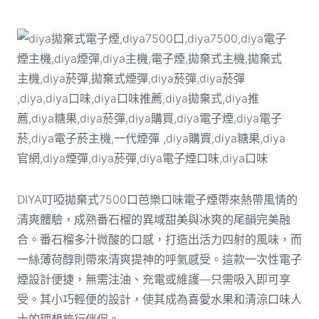
DIYA叮啞拋棄式7500口芭樂
口味電子煙帶來熱帶風情的
清爽體驗，成熟番石榴的異域甜美與冰爽的尾韻完美融
合。番石榴多汁微酸的口感，打造出活力四射的風味，而
一絲薄荷醇則帶來清爽提神的呼氣感受。這款一次性電子
煙設計便捷，無需注油、充電或維護—只需吸入即可享
受。其小巧輕便的設計，使其成為喜愛水果和清涼口味人