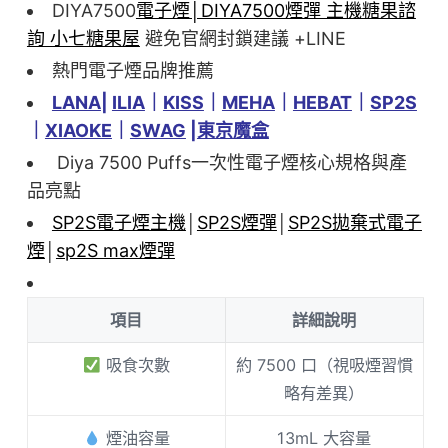
DIYA7500
電子煙│DIYA7500煙彈 主機糖果諮
詢 小七糖果屋
避免官網封鎖建議 +LINE
熱門電子煙品牌推薦
LANA
|
ILIA
｜
KISS
｜
MEHA
｜
HEBAT
｜
SP2S
｜
XIAOKE
｜
SWAG
|
東京魔盒
Diya 7500 Puffs一次性電子煙核心規格與產
品亮點
SP2S電子煙主機
│
SP2S煙彈
│
SP2S拋棄式電子
煙
│
sp2S max煙彈
項目
詳細說明
吸食次數
約 7500 口（視吸煙習慣
略有差異）
煙油容量
13mL 大容量