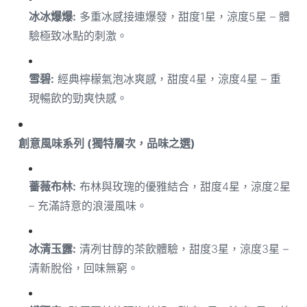
冰冰爆爆:
多重冰感接連爆發，甜度1星，涼度5星 – 體
驗極致冰點的刺激。
雪碧:
經典檸檬氣泡冰爽感，甜度4星，涼度4星 – 重
現暢飲的勁爽快感。
創意風味系列 (獨特層次，品味之選)
薔薇布林:
布林與玫瑰的優雅結合，甜度4星，涼度2星
– 充滿詩意的浪漫風味。
冰清玉露:
清冽甘醇的茶飲體驗，甜度3星，涼度3星 –
清新脫俗，回味無窮。