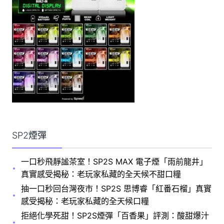
SP2煙彈
一口秒飛靜謐茶室！SP2S MAX 電子煙「雨前龍井」
真實感受揭秘：老玩家私藏的全天候不甜口糧
抽一口秒回台灣夜市！SP2S 思博睿「紅番石榴」真實
感受揭秘：老玩家私藏的全天候口糧
拒絕化學死甜！SP2S煙彈「百香果」評測：酸甜爆汁