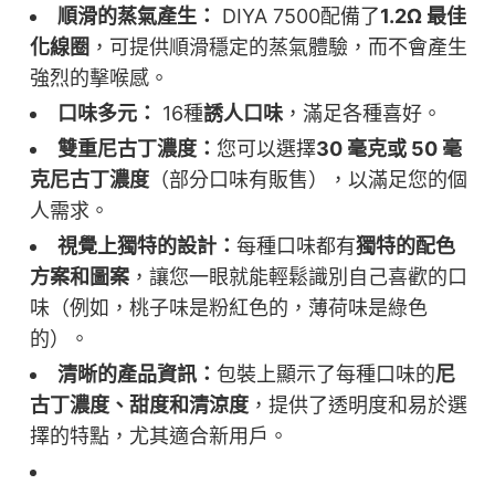
順滑的蒸氣產生：
DIYA 7500配備了
1.2Ω 最佳
化線圈
，可提供順滑穩定的蒸氣體驗，而不會產生
強烈的擊喉感。
口味多元：
16種
誘人口味
，滿足各種喜好。
雙重尼古丁濃度：
您可以選擇
30 毫克或 50 毫
克尼古丁濃度
（部分口味有販售），以滿足您的個
人需求。
視覺上獨特的設計：
每種口味都有
獨特的配色
方案和圖案
，讓您一眼就能輕鬆識別自己喜歡的口
味（例如，桃子味是粉紅色的，薄荷味是綠色
的）。
清晰的產品資訊：
包裝上顯示了每種口味的
尼
古丁濃度、甜度和清涼度
，提供了透明度和易於選
擇的特點，尤其適合新用戶。