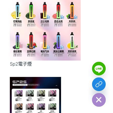
Y
Sp2電子煙
T
A
H
C
E
D
I
H