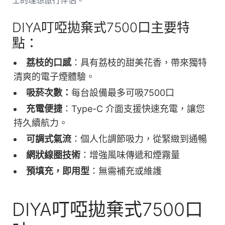
士的理想旅行伴侶。
DIYA叮啞拋棄式7500口主要特
點：
荔枝的口感
：具有荔枝的甜美花香，帶來獨特
清爽的電子煙體驗。
吸菸次數：
每台設備最多可吸7500口
充電便捷
：Type-C 介面支援快速充電，讓您
持久續航力。
可調式氣流
：個人化調節吸力，從緊緻到通暢
網狀線圈技術
：增強風味傳遞和煙霧量
預填充，即用型
：無需補充或維護
DIYA叮啞拋棄式7500口