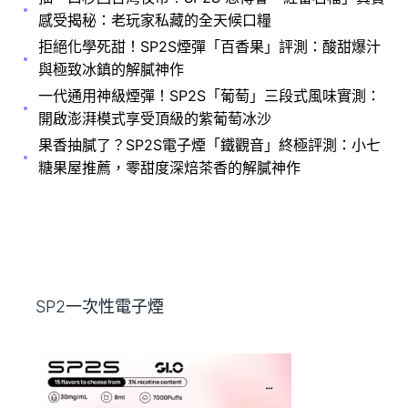
感受揭秘：老玩家私藏的全天候口糧
拒絕化學死甜！SP2S煙彈「百香果」評測：酸甜爆汁
與極致冰鎮的解膩神作
一代通用神級煙彈！SP2S「葡萄」三段式風味實測：
開啟澎湃模式享受頂級的紫葡萄冰沙
果香抽膩了？SP2S電子煙「鐵觀音」終極評測：小七
糖果屋推薦，零甜度深焙茶香的解膩神作
SP2一次性電子煙