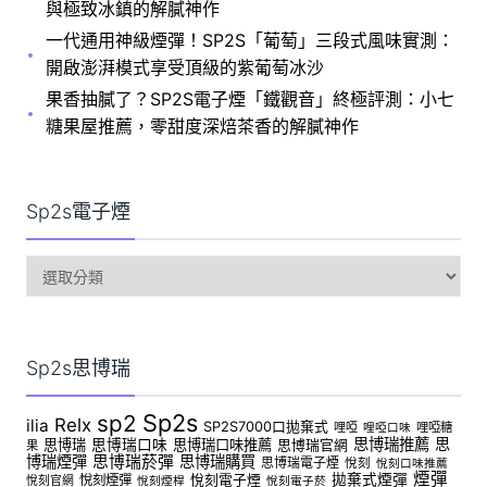
與極致冰鎮的解膩神作
一代通用神級煙彈！SP2S「葡萄」三段式風味實測：
開啟澎湃模式享受頂級的紫葡萄冰沙
果香抽膩了？SP2S電子煙「鐵觀音」終極評測：小七
糖果屋推薦，零甜度深焙茶香的解膩神作
Sp2s電子煙
sp2s
電
子
煙
Sp2s思博瑞
Sp2s
sp2
Relx
ilia
SP2S7000口拋棄式
哩啞
哩啞糖
哩啞口味
思博瑞推薦
思
思博瑞
思博瑞口味
思博瑞口味推薦
思博瑞官網
果
博瑞煙彈
思博瑞菸彈
思博瑞購買
思博瑞電子煙
悅刻
悅刻口味推薦
煙彈
拋棄式煙彈
悅刻煙彈
悅刻電子煙
悅刻官網
悅刻煙桿
悅刻電子菸