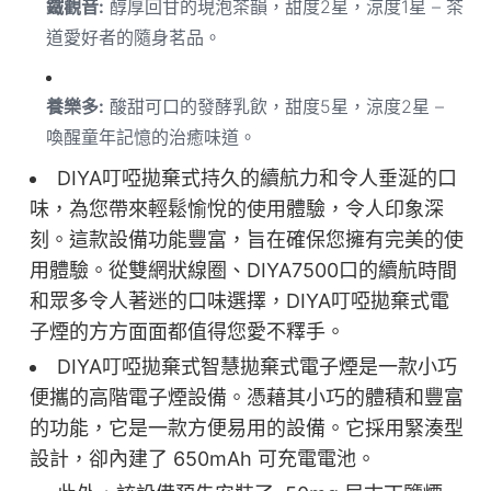
鐵觀音:
醇厚回甘的現泡茶韻，甜度2星，涼度1星 – 茶
道愛好者的隨身茗品。
養樂多:
酸甜可口的發酵乳飲，甜度5星，涼度2星 –
喚醒童年記憶的治癒味道。
DIYA叮啞拋棄式持久的續航力和令人垂涎的口
味，為您帶來輕鬆愉悅的使用體驗，令人印象深
刻。這款設備功能豐富，旨在確保您擁有完美的使
用體驗。從雙網狀線圈、DIYA7500口的續航時間
和眾多令人著迷的口味選擇，DIYA叮啞拋棄式電
子煙的方方面面都值得您愛不釋手。
DIYA叮啞拋棄式智慧拋棄式電子煙是一款小巧
便攜的高階電子煙設備。憑藉其小巧的體積和豐富
的功能，它是一款方便易用的設備。它採用緊湊型
設計，卻內建了 650mAh 可充電電池。