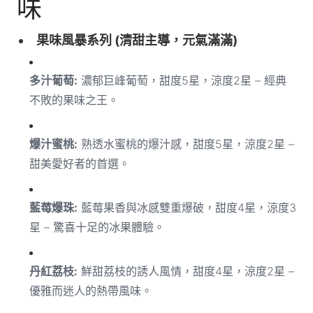
味
果味風暴系列 (清甜主導，元氣滿滿)
多汁葡萄:
濃郁巨峰葡萄，甜度5星，涼度2星 – 經典
不敗的果味之王。
爆汁蜜桃:
熟透水蜜桃的爆汁感，甜度5星，涼度2星 –
甜美愛好者的首選。
藍莓爆珠:
藍莓果香與冰感雙重爆破，甜度4星，涼度3
星 – 驚喜十足的冰果體驗。
丹紅荔枝:
鮮甜荔枝的誘人風情，甜度4星，涼度2星 –
優雅而迷人的熱帶風味。