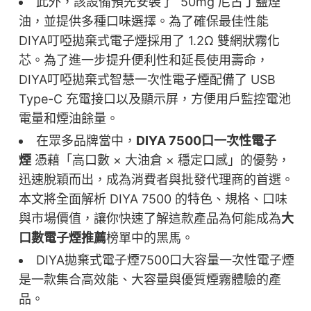
此外，該設備預先安裝了 50mg 尼古丁鹽煙
油，並提供多種口味選擇。為了確保最佳性能
DIYA叮啞拋棄式電子煙採用了 1.2Ω 雙網狀霧化
芯。為了進一步提升便利性和延長使用壽命，
DIYA叮啞拋棄式智慧一次性電子煙配備了 USB
Type-C 充電接口以及顯示屏，方便用戶監控電池
電量和煙油餘量。
在眾多品牌當中，
DIYA 7500口一次性電子
煙
憑藉「高口數 × 大油倉 × 穩定口感」的優勢，
迅速脫穎而出，成為消費者與批發代理商的首選。
本文將全面解析 DIYA 7500 的特色、規格、口味
與市場價值，讓你快速了解這款產品為何能成為
大
口數電子煙推薦
榜單中的黑馬。
DIYA拋棄式電子煙7500口大容量一次性電子煙
是一款集合高效能、大容量與優質煙霧體驗的產
品。