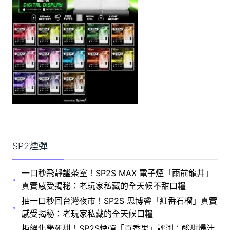
SP2煙彈
一口秒飛靜謐茶室！SP2S MAX 電子煙「雨前龍井」
真實感受揭秘：老玩家私藏的全天候不甜口糧
抽一口秒回台灣夜市！SP2S 思博睿「紅番石榴」真實
感受揭秘：老玩家私藏的全天候口糧
拒絕化學死甜！SP2S煙彈「百香果」評測：酸甜爆汁