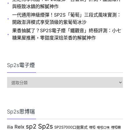
與極致冰鎮的解膩神作
一代通用神級煙彈！SP2S「葡萄」三段式風味實測：
開啟澎湃模式享受頂級的紫葡萄冰沙
果香抽膩了？SP2S電子煙「鐵觀音」終極評測：小七
糖果屋推薦，零甜度深焙茶香的解膩神作
Sp2s電子煙
sp2s
電
子
煙
Sp2s思博瑞
Sp2s
sp2
Relx
ilia
SP2S7000口拋棄式
哩啞
哩啞糖
哩啞口味