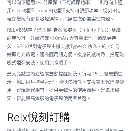
可以向下通用4-5代煙彈（不可調節功率），也可向上通
用Relx 6煙彈，relx 6代煙彈支持可調節功率，悅刻6代
確保您擁有更多吸煙選擇，而無需擔心兼容性問題。
RELX悅刻電子煙主機-岩石咖啡色（Infinity Plus）延續
經典設計，升級搭載450mAh 大容量電池，續航更持
久，RELX悅刻電子煙主機支援Type-C 快充，約 45 分
鐘即可充飽電，隨充隨用超方便。機身質感精緻，搭配磁
吸式煙彈安裝，使用流暢順手。
最大亮點是內建智能震動提醒系統，每吸 15 口會震動提
示，協助用戶控量管理，降低依賴性。支援第五代煙彈使
用，實現跨代相容，提供更彈性的使用體驗，是追求穩
定、智能與高質感的電子煙使用者首選。
Relx悅刻訂購
RELX悅刻六代(五代通用)、RELX悅刻六代煙彈 滿5顆 一