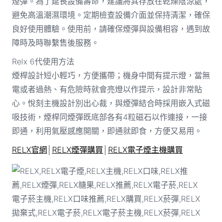
煙彈。為了延長設備壽命，建議將其存放在乾燥陰涼處，
避免高溫潮濕環境。定期檢查設備介面並保持清潔，確保
良好使用體驗。使用前，請確保煙彈與設備相容，遇到故
障時及時聯繫售後服務。
Relx 6代使用方法
煙桿設計短小輕巧，方便攜帶；機身中間有提示燈，當無
電或者過熱、有危險時就會亮燈以作提示，設計非常貼
心。悅刻主機設計別出心裁，與煙彈結合時採用嵌入式磁
吸技術，煙桿同煙彈既底部各有4粒磁石以作連接，一接
即通，利用氣壓感應開關，即通就即食，方便又易用。
RELX官網
│
RELX煙彈購買
│
RELX電子煙主機購買