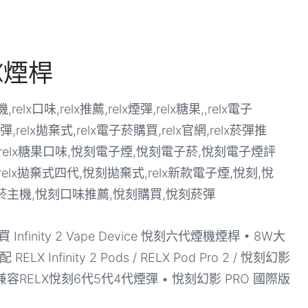
X煙桿
finity 2 Vape Device 悅刻六代煙機煙桿 • 8W大
Infinity 2 Pods / RELX Pod Pro 2 / 悅刻幻影
 兼容RELX悅刻6代5代4代煙彈 • 悅刻幻影 PRO 國際版