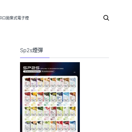
000口拋棄式電子煙
搜
尋
關
鍵
字:
Sp2s煙彈