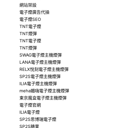
網站架設
電子煙廣告代操
電子煙SEO
TNT電子煙
TNT煙彈
TNT電子煙
TNT煙彈
SWAG電子煙主機煙彈
LANA電子煙主機煙彈
RELX悅刻電子煙主機煙彈
SP2S電子煙主機煙彈
ILIA電子煙主機煙彈
meha媚嗨電子煙主機煙彈
東京魔盒電子煙主機煙彈
電子煙官網
ILIA電子煙
SP2S思博瑞電子煙
SP2S糖果