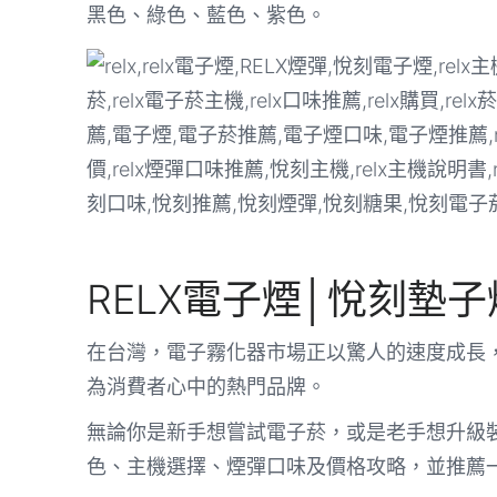
黑色、綠色、藍色、紫色。
RELX電子煙│悅刻墊
在台灣，電子霧化器市場正以驚人的速度成長，
為消費者心中的熱門品牌。
無論你是新手想嘗試電子菸，或是老手想升級裝備
色、主機選擇、煙彈口味及價格攻略，並推薦一