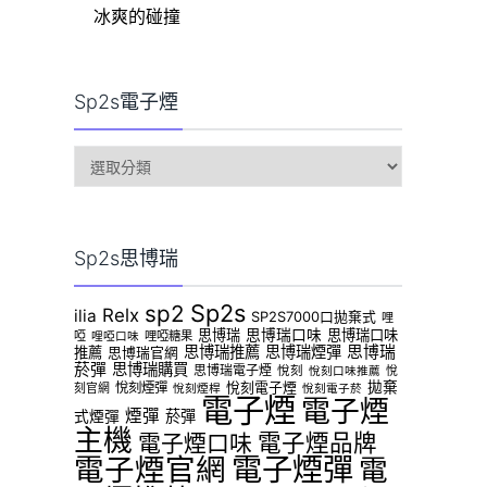
冰爽的碰撞
Sp2s電子煙
sp2s
電
子
煙
Sp2s思博瑞
Sp2s
sp2
Relx
ilia
SP2S7000口拋棄式
哩
思博瑞
思博瑞口味
思博瑞口味
啞
哩啞糖果
哩啞口味
思博瑞推薦
思博瑞煙彈
思博瑞
推薦
思博瑞官網
菸彈
思博瑞購買
思博瑞電子煙
悅刻
悅
悅刻口味推薦
拋棄
悅刻煙彈
悅刻電子煙
刻官網
悅刻煙桿
悅刻電子菸
電子煙
電子煙
煙彈
菸彈
式煙彈
主機
電子煙品牌
電子煙口味
電子煙官網
電子煙彈
電