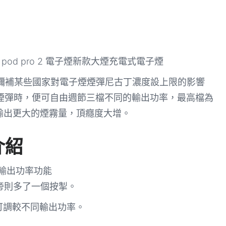
ble with pod pro 2 電子煙新款大煙充電式電子煙
調輸出 • 可彌補某些國家對電子煙煙彈尼古丁濃度設上限的影響
nfinity 2 煙彈時，便可自由週節三檔不同的輸出功率，最高檔為
可輸出更大的煙霧量，頂癮度大增。
介紹
增可調輸出功率功能
旁則多了一個按掣。
按鈕，可調較不同輸出功率。