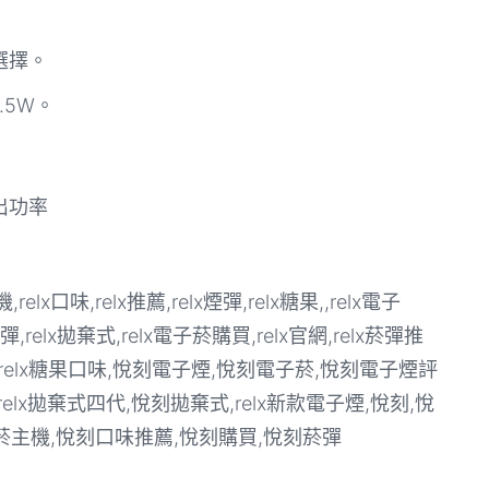
選擇。
5.5W。
出功率