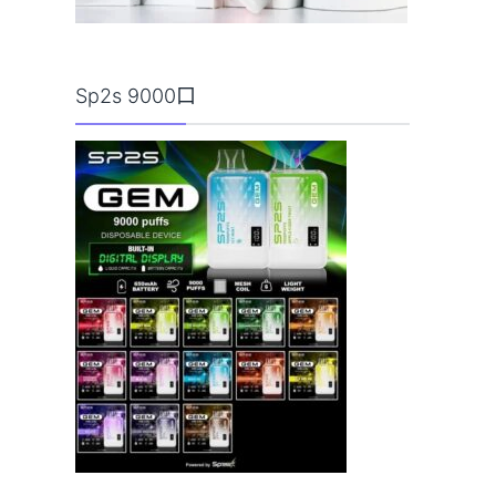
Sp2s 9000口