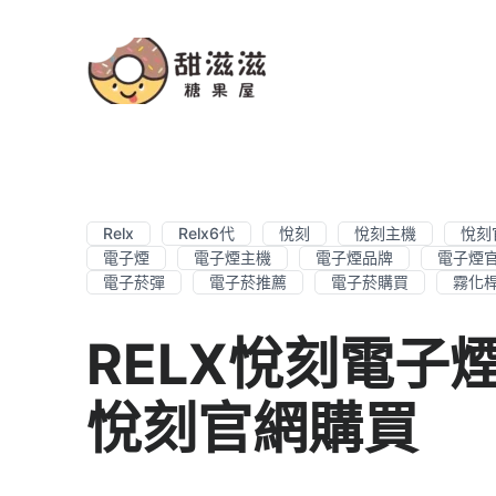
Relx
Relx6代
悅刻
悅刻主機
悅刻
電子煙
電子煙主機
電子煙品牌
電子煙
電子菸彈
電子菸推薦
電子菸購買
霧化
RELX悅刻電子煙
悅刻官網購買