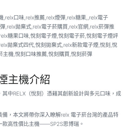
子煙主機介紹
其中RELX（悅刻）憑藉其創新設計與多元口味，成
，本文將帶你深入瞭解relx 電子菸台灣的產品特
款高性價比主機——SP2S思博瑞。