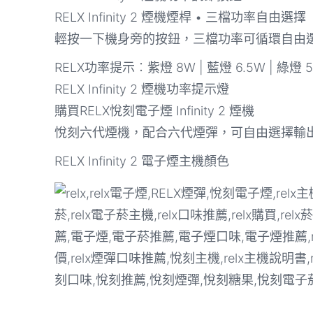
RELX Infinity 2 煙機煙桿 • 三檔功率自由選擇
輕按一下機身旁的按鈕，三檔功率可循環自由
RELX功率提示︰紫燈 8W | 藍燈 6.5W | 綠燈 
RELX Infinity 2 煙機功率提示燈
購買RELX悅刻電子煙 Infinity 2 煙機
悅刻六代煙機，配合六代煙彈，可自由選擇輸
RELX Infinity 2 電子煙主機顏色