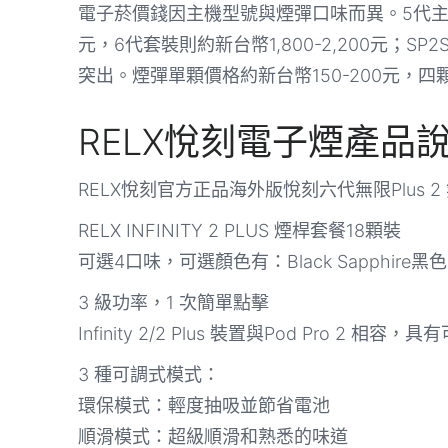
電子菸價錢因主機型號與煙彈口味而異。5代主機套
元，6代套裝則約新台幣1,800-2,200元；SP
突出。煙彈單顆價格約新台幣150-200元，
RELX悅刻電子煙產品
RELX悅刻官方正品海外版悅刻六代無限Plus 2
RELX INFINITY 2 PLUS 煙桿套餐18顆裝
可選4口味，可選顏色有：Black Sapphire黑色，Da
3 級功率，1 次簡單點擊
Infinity 2/2 Plus 裝置與Pod Pro 2 相
3 種可調式模式：
環保模式：輕度抽吸並節省電池
順滑模式：超級順滑和熟悉的味道