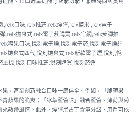
提醒、15口過量提醒等智能功能，兼顧時尚與實用
水果，甚至創新融合口味一應俱全。例如，「脆蘋果
下青蘋果的脆爽；「冰萃蘆薈味」融合蘆薈、薄荷與葡
帶來熱帶風情。此外，煙彈尼古丁含量分級，用戶可依