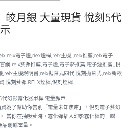
機】皎月銀 大量現貨 悅刻5代
顯示
刻5代幻影霧化器單桿 電量顯示
官網購買為了幫助你告別「電量未知焦慮」，悅刻電子菸幻
燈。 當你在抽吸菸時，霧化彈插入幻影霧化桿的一瞬
產品剩餘電量。