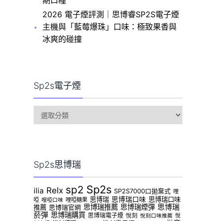
期口糧
2026 電子煙評測｜思博睿SP2S電子煙
主機與「藍莓爆珠」口味：極致果香與
冰爽的碰撞
Sp2s電子煙
sp2s
電
子
煙
Sp2s思博瑞
Sp2s
sp2
Relx
ilia
SP2S7000口拋棄式
哩
思博瑞
思博瑞口味
思博瑞口味
啞
哩啞糖果
哩啞口味
思博瑞推薦
思博瑞煙彈
思博瑞
推薦
思博瑞官網
菸彈
思博瑞購買
思博瑞電子煙
悅刻
悅
悅刻口味推薦