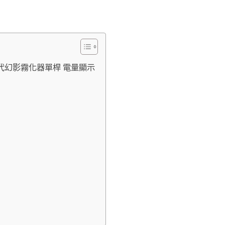
5代幻影霧化器單桿 電量顯示