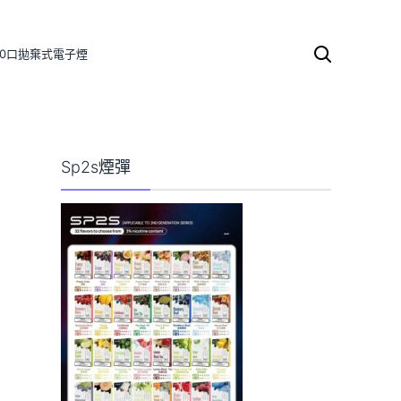
000口拋棄式電子煙
搜
尋
關
鍵
字:
Sp2s煙彈