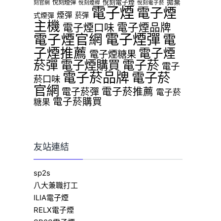
拋棄
悅刻煙彈
悅刻電子煙
刻官網
悅刻煙桿
悅刻電子菸
電子煙
電子煙
煙彈
菸彈
式煙彈
主機
電子煙品牌
電子煙口味
電子煙官網
電子煙彈
電
子煙推薦
電子煙
電子煙糖果
菸彈
電子煙購買
電子菸
電子
電子菸品牌
電子菸
菸口味
官網
電子菸推薦
電子菸彈
電子菸
電子菸購買
糖果
友站連結
sp2s
八大兼職打工
ILIA電子煙
RELX電子煙