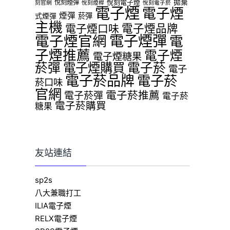
拋棄
悅刻煙彈
悅刻電子煙
刻官網
悅刻煙桿
悅刻電子菸
電子煙
電子煙
煙彈
菸彈
式煙彈
主機
電子煙品牌
電子煙口味
電子煙官網
電子煙彈
電
子煙推薦
電子煙
電子煙糖果
菸彈
電子煙購買
電子菸
電子
電子菸品牌
電子菸
菸口味
官網
電子菸推薦
電子菸彈
電子菸
電子菸購買
糖果
友站連結
sp2s
八大兼職打工
ILIA電子煙
RELX電子煙