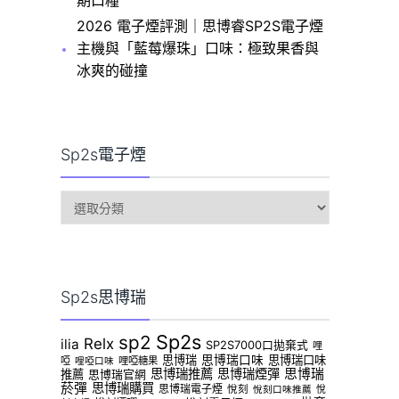
期口糧
2026 電子煙評測｜思博睿SP2S電子煙
主機與「藍莓爆珠」口味：極致果香與
冰爽的碰撞
Sp2s電子煙
sp2s
電
子
煙
Sp2s思博瑞
Sp2s
sp2
Relx
ilia
SP2S7000口拋棄式
哩
思博瑞
思博瑞口味
思博瑞口味
啞
哩啞糖果
哩啞口味
思博瑞推薦
思博瑞煙彈
思博瑞
推薦
思博瑞官網
菸彈
思博瑞購買
思博瑞電子煙
悅刻
悅
悅刻口味推薦