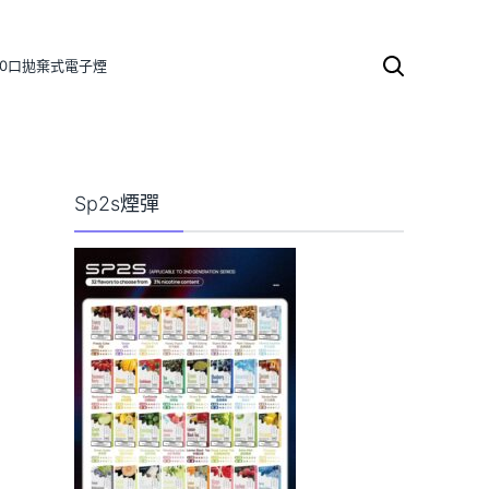
000口拋棄式電子煙
搜
尋
關
鍵
字:
Sp2s煙彈