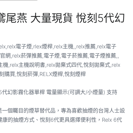
】鳶尾燕 大量現貨 悅刻5代幻
刻5代幻影霧化器單桿 電量顯示(可調大/小煙量) 支持
od system是一個矚目的煙草替代品，專為喜歡抽煙的台灣人士設
的抽煙方式、悅刻6代更具選擇便利性，Relx 6代