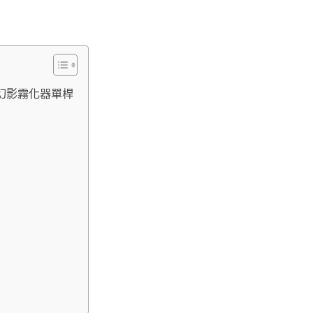
代幻影霧化器單桿