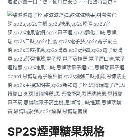
煙油餘量一目了然，使用更安心，不怕臨時斷供。
SP2S煙彈糖果規格