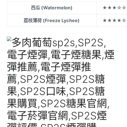
西瓜 (Watermelon)
★★★☆☆
荔枝薄荷 (Freeze Lychee)
★★★★☆