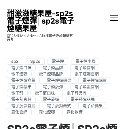
甜滋滋糖果屋-sp2s
電子煙彈│sp2s電子
煙糖果屋
SP2S-ILIA-LANA-ILIA各種電子煙菸彈應有
竟有
sp2
Sp2s
電子煙
電子煙主機
電子煙口味
電子煙品牌
電子煙官網
電子煙彈
電子煙彈品牌
電子煙彈官網
電子煙彈推薦
電子煙彈糖果
電子煙彈購買
電子煙糖果
電子煙菸彈
電子煙蛋官網
電子菸
電子菸口味
電子菸品牌
電子菸官網
電子菸彈
電子菸彈品牌
電子菸彈官網
電子菸拋棄式
電子菸糖果
霧化官網
霧化煙彈
霧化軟糖