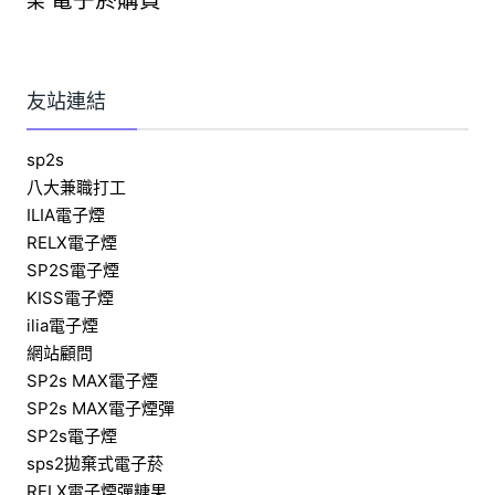
果
友站連結
sp2s
八大兼職打工
ILIA電子煙
RELX電子煙
SP2S電子煙
KISS電子煙
ilia電子煙
網站顧問
SP2s MAX電子煙
SP2s MAX電子煙彈
SP2s電子煙
sps2拋棄式電子菸
RELX電子煙彈糖果