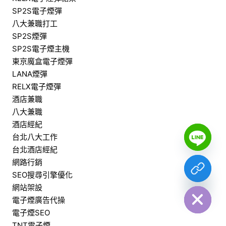
SP2S電子煙彈
八大兼職打工
SP2S煙彈
SP2S電子煙主機
東京魔盒電子煙彈
LANA煙彈
RELX電子煙彈
酒店兼職
八大兼職
酒店經紀
Y
T
台北八大工作
A
H
台北酒店經紀
C
網路行銷
E
D
SEO搜尋引擎優化
I
H
網站架設
電子煙廣告代操
電子煙SEO
TNT電子煙