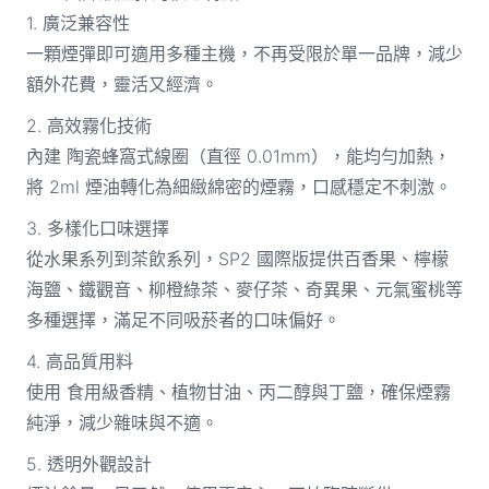
1. 廣泛兼容性
一顆煙彈即可適用多種主機，不再受限於單一品牌，減少
額外花費，靈活又經濟。
2. 高效霧化技術
內建 陶瓷蜂窩式線圈（直徑 0.01mm），能均勻加熱，
將 2ml 煙油轉化為細緻綿密的煙霧，口感穩定不刺激。
3. 多樣化口味選擇
從水果系列到茶飲系列，SP2 國際版提供百香果、檸檬
海鹽、鐵觀音、柳橙綠茶、麥仔茶、奇異果、元氣蜜桃等
多種選擇，滿足不同吸菸者的口味偏好。
4. 高品質用料
使用 食用級香精、植物甘油、丙二醇與丁鹽，確保煙霧
純淨，減少雜味與不適。
5. 透明外觀設計