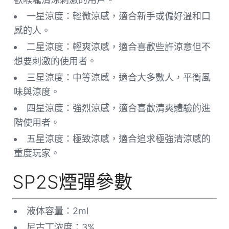
一星涼度：輕微涼感，適合新手或偏好溫和口
感的人。
二星涼度：輕爽涼感，適合喜歡些許涼意但不
想要刺激的使用者。
三星涼度：中等涼感，適合大多數人，平衡風
味與涼度。
四星涼度：強烈涼感，適合喜歡清爽體驗的進
階使用者。
五星涼度：極致涼感，適合追求極強清涼感的
重度玩家。
SP2S煙彈參數
液体容量：2ml
尼古丁浓度：3%