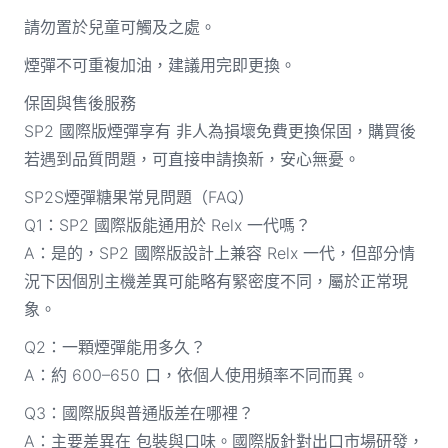
請勿置於兒童可觸及之處。
煙彈不可重複加油，建議用完即更換。
保固與售後服務
SP2 國際版煙彈享有 非人為損壞免費更換保固，購買後
若遇到品質問題，可直接申請換新，安心無憂。
SP2S煙彈糖果常見問題（FAQ）
Q1：SP2 國際版能通用於 Relx 一代嗎？
A：是的，SP2 國際版設計上兼容 Relx 一代，但部分情
況下因個別主機差異可能略有緊密度不同，屬於正常現
象。
Q2：一顆煙彈能用多久？
A：約 600–650 口，依個人使用頻率不同而異。
Q3：國際版與普通版差在哪裡？
A：主要差異在 包裝與口味。國際版針對出口市場研發，