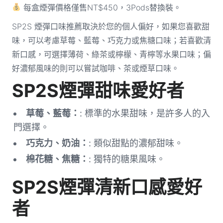
每盒煙彈價格僅售NT$450，3Pods替換裝。
SP2S 煙彈口味推薦取決於您的個人偏好，如果您喜歡甜
味，可以考慮草莓、藍莓、巧克力或焦糖口味；若喜歡清
新口感，可選擇薄荷、綠茶或檸檬、青檸等水果口味；偏
好濃郁風味的則可以嘗試咖啡、茶或煙草口味。
SP2S煙彈甜味愛好者
草莓、藍莓：
:
標準的水果甜味，是許多人的入
門選擇。
巧克力、奶油：
:
類似甜點的濃郁甜味。
棉花糖、焦糖：
:
獨特的糖果風味。
SP2S煙彈清新口感愛好
者