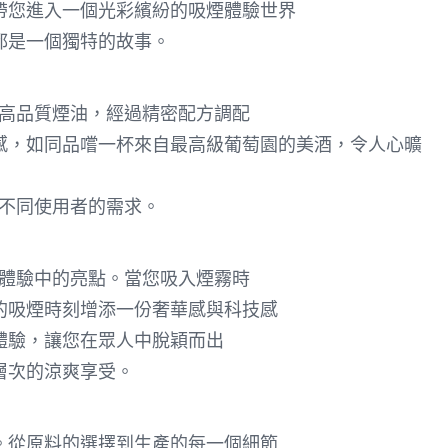
帶您進入一個光彩繽紛的吸煙體驗世界
都是一個獨特的故事。
的高品質煙油，經過精密配方調配
感，如同品嚐一杯來自最高級葡萄園的美酒，令人心曠
足不同使用者的需求。
煙體驗中的亮點。當您吸入煙霧時
的吸煙時刻增添一份奢華感與科技感
體驗，讓您在眾人中脫穎而出
層次的涼爽享受。
。從原料的選擇到生產的每一個細節