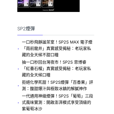
SP2煙彈
一口秒飛靜謐茶室！SP2S MAX 電子煙
「雨前龍井」真實感受揭秘：老玩家私
藏的全天候不甜口糧
抽一口秒回台灣夜市！SP2S 思博睿
「紅番石榴」真實感受揭秘：老玩家私
藏的全天候口糧
拒絕化學死甜！SP2S煙彈「百香果」評
測：酸甜爆汁與極致冰鎮的解膩神作
一代通用神級煙彈！SP2S「葡萄」三段
式風味實測：開啟澎湃模式享受頂級的
紫葡萄冰沙