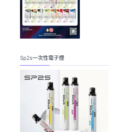
Sp2s一次性電子煙