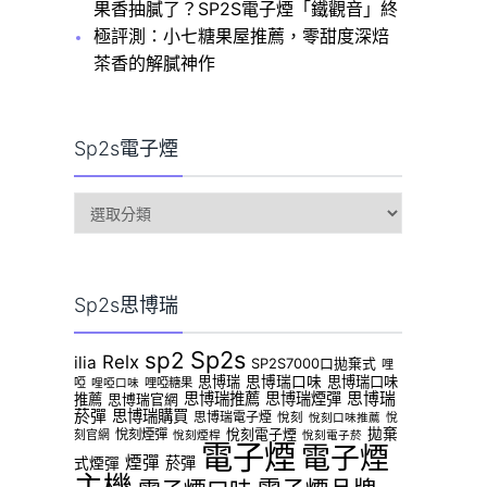
果香抽膩了？SP2S電子煙「鐵觀音」終
極評測：小七糖果屋推薦，零甜度深焙
茶香的解膩神作
Sp2s電子煙
sp2s
電
子
煙
Sp2s思博瑞
Sp2s
sp2
Relx
ilia
SP2S7000口拋棄式
哩
思博瑞
思博瑞口味
思博瑞口味
啞
哩啞糖果
哩啞口味
思博瑞推薦
思博瑞煙彈
思博瑞
推薦
思博瑞官網
菸彈
思博瑞購買
思博瑞電子煙
悅刻
悅
悅刻口味推薦
拋棄
悅刻煙彈
悅刻電子煙
刻官網
悅刻煙桿
悅刻電子菸
電子煙
電子煙
煙彈
菸彈
式煙彈